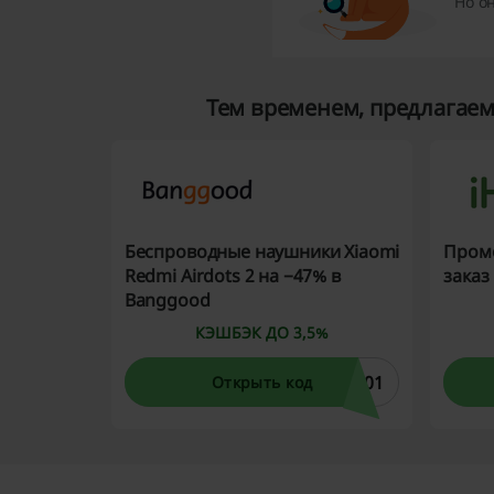
Но о
Тем временем, предлагае
Беспроводные наушники Xiaomi
Промо
Redmi Airdots 2 на −47% в
заказ
Banggood
КЭШБЭК ДО 3,5%
U01
Открыть код