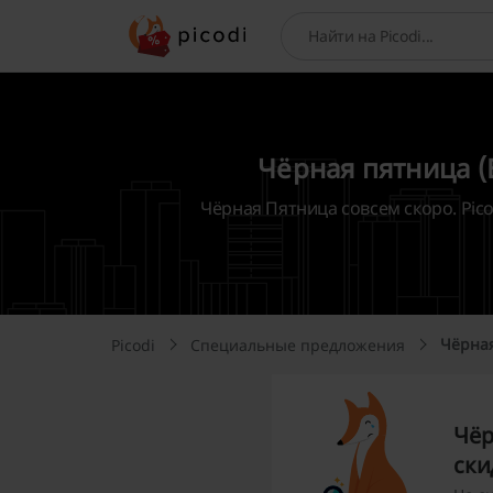
Поиск
Чёрная пятница (B
Чёрная Пятница совсем скоро. Pico
Чёрная
Picodi
Специальные предложения
Чёр
ски