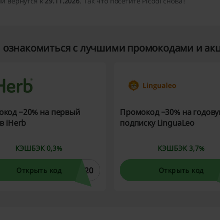
ни вернутся к
29.11.2026
. Так что посетите Picodi снова!
м ознакомиться с лучшими промокодами и акц
код −20% на первый
Промокод −30% на годов
 в iHerb
подписку LinguaLeo
КЭШБЭК 0,3%
КЭШБЭК 3,7%
W20
Открыть код
Открыть код