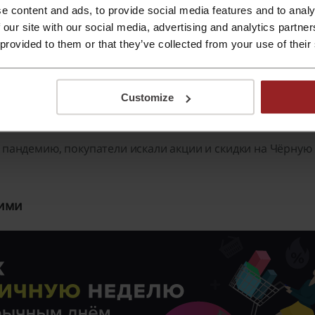
e content and ads, to provide social media features and to analy
 our site with our social media, advertising and analytics partn
 распродажам на Чёрную пятницу, мы воспользовались да
 provided to them or that they’ve collected from your use of their
 большинстве стран рейтинга количество запросов, связа
%
(в 2021 г. по сравнению с 2019 г.). Вероятно, это связа
Customize
спользованием терминов «Black Friday» и «Black Week»
а пандемию, покупатели искали акции и скидки на Чёрную 
кими