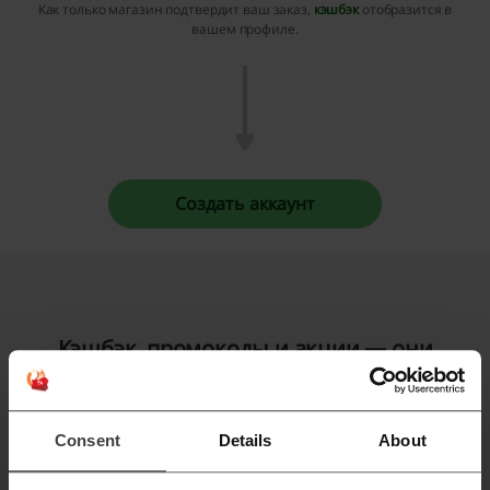
Как только магазин подтвердит ваш заказ,
кэшбэк
отобразится в
вашем профиле.
Создать аккаунт
Кэшбэк, промокоды и акции — они
реально работают!
Вот пользователи, которые уже убедились в этом:
Consent
Details
About