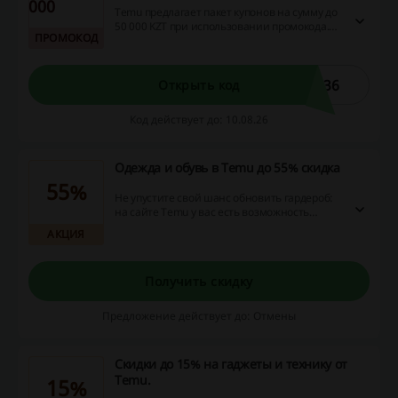
000
Temu предлагает пакет купонов на сумму до
50 000 KZT при использовании промокода.
ПРОМОКОД
Эти купоны могут быть применены для
получения выгодных предложений и скидок,
что делает покупки более экономичными и
приятными.
136
Открыть код
Код действует до: 10.08.26
Одежда и обувь в Temu до 55% скидка
55%
Не упустите свой шанс обновить гардероб:
на сайте Temu у вас есть возможность
приобрести стильную одежду и обувь со
АКЦИЯ
скидкой до 55%! Воспользуйтесь
уникальным предложением, выбирайте
лучшее и экономьте на покупках.
Получить скидку
Предложение действует до: Отмены
Скидки до 15% на гаджеты и технику от
Temu.
15%