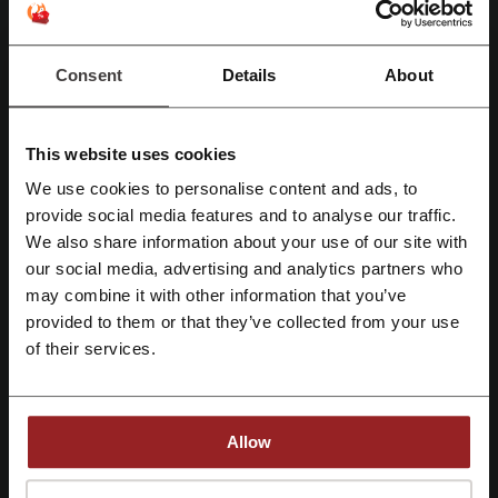
предложениями от Temu и покупайте со
АКЦИЯ
скидками, даже не используя при этом
промокод.
Consent
Details
About
Получить скидку
Предложение действует до: Отмены
This website uses cookies
We use cookies to personalise content and ads, to
Зарегистрироваться через Facebook
Подробности предложений
provide social media features and to analyse our traffic.
We also share information about your use of our site with
Промокоды
7
Зарегистрироваться через Google
our social media, advertising and analytics partners who
may combine it with other information that you’ve
Лучшая скидка
55%
provided to them or that they’ve collected from your use
Зарегистрироваться с помощью e-mail
Последнее обновление
01.08.26, 06:01
of their services.
Мы используем партнёрские ссылки и можем получить комиссию.
Allow
Рейтинг кодов скидок для Temu
Регистрируясь, вы подтверждаете, что прочитали и приняли
«
Пользовательское соглашение
» и «
Условия обработки персональных