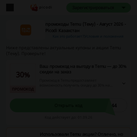
Зарегистрироваться
промокоды Temu (Тему) - Август 2026 -
Picodi Казахстан
Как это работает?
Условия и положения
Ниже представлены актуальные купоны и акции Temu
(Тему). Проверьте!
Ваш промокод на выгоду в Temu — до 30%
скидки на заказ
30%
Промокод в Temu предоставляет
возможность получить скидку до 30% на
ПРОМОКОД
заказы от 10 000 ₸. Это выгодное
предложение дает шанс существенно
сэкономить на покупках, делая шопинг
более приятным и доступным.
444
Открыть код
Код действует до: 01.09.26
Использовали Temu акции? Отлично, но