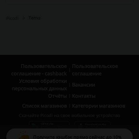
Temu
Picodi
Пользовательское
Пользовательское
соглашение - cashback
соглашение
Условия обработки
Вакансии
персональных данных
Отчёты
Контакты
Список магазинов
Категории магазинов
Скачайте Picodi на свое мобильное устройство
Получите кэшбэк прямо сейчас до 10%
© 2010 – 2026 Picodi.com All Rights Reserved