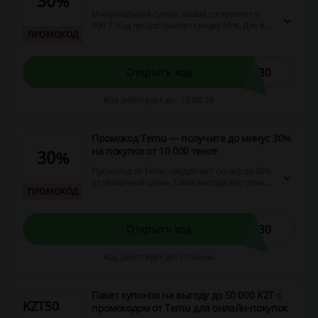
30%
Минимальная сумма заказа составляет 9
000 ₸. Код предоставляет скидку 30%. Для его
ПРОМОКОД
использования достаточно ввести его в
строку поиска товаров в приложении TEMU.
A30
Открыть код
Код действует до: 10.08.26
Промокод Temu — получите до минус 30%
на покупки от 10 000 тенге
30%
Промокод от Temu предлагает скидку до 30%
от указанной цены. Такая выгода доступна
ПРОМОКОД
при совершении покупок, что позволяет
сэкономить на заказах и получить лучшие
предложения на товары.
I30
Открыть код
Код действует до: Отмены
Пакет купонов на выгоду до 50 000 KZT с
KZT50
промокодом от Temu для онлайн-покупок