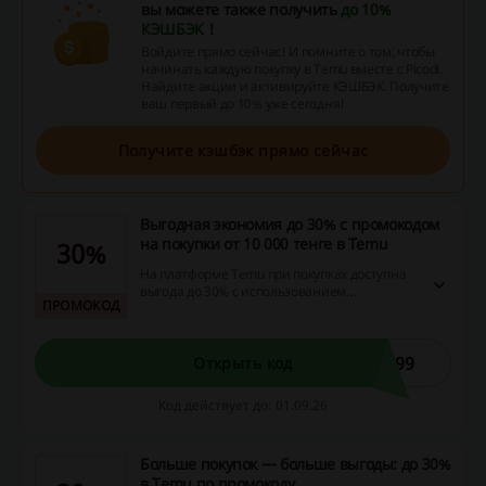
вы можете также получить
до 10%
КЭШБЭК
!
Войдите прямо сейчас! И помните о том, чтобы
начинать каждую покупку в Temu вместе с Picodi.
Найдите акции и активируйте КЭШБЭК. Получите
ваш первый до 10% уже сегодня!
Получите кэшбэк прямо сейчас
Выгодная экономия до 30% с промокодом
на покупки от 10 000 тенге в Temu
30%
На платформе Temu при покупках доступна
выгода до 30% с использованием
ПРОМОКОД
специального промокода. Чтобы
активировать скидку, введите промокод в
строке поиска Temu. Скидка применяется
при заказах от 10 000 KZT, что значительно
799
Открыть код
увеличивает возможности для выгодных
покупок.
Код действует до: 01.09.26
Больше покупок — больше выгоды: до 30%
в Temu по промокоду