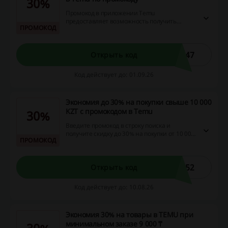
30%
Промокод в приложении Temu
предоставляет возможность получить
ПРОМОКОД
скидку до 30% на покупки. Эти коды
необходимо вводить в строку поиска
приложения Temu, а не на этапе
оформления заказа, что позволяет
147
Открыть код
воспользоваться выгодой более удобно.
Код действует до: 01.09.26
Экономия до 30% на покупки свыше 10 000
KZT с промокодом в Temu
30%
Введите промокод в строку поиска и
получите скидку до 30% на покупки от 10 000
ПРОМОКОД
тенге в Temu. Предложение позволяет
значительно сэкономить на заказах и
доступно для всех покупателей.
552
Открыть код
Код действует до: 10.08.26
Экономия 30% на товары в TEMU при
минимальном заказе 9 000 ₸