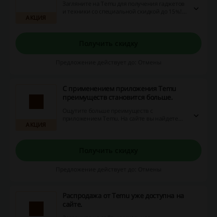
Загляните на Temu для получения гаджетов
и техники со специальной скидкой до 15%!
АКЦИЯ
Temu акции, промокоды и возврат денег
делают ваш онлайн-шопинг еще более
выгодным и экономным, начните экономить
уже сейчас!
Получить скидку
Предложение действует до: Отмены
С применением приложения Temu
преимуществ становится больше.
Ощутите больше преимуществ с
приложением Temu. На сайте вы найдете
АКЦИЯ
множество скидок, акций и вариантов
возврата денег, которые сделают ваши
онлайн-покупки выгоднее!
Присоединяйтесь и экономьте уже сегодня!
Получить скидку
Предложение действует до: Отмены
Распродажа от Temu уже доступна на
сайте.