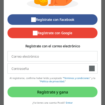
Más sobre Outlet de Viajes:
Regístrate con Facebook
clickOnero, el especialista en descuentos que te ayudará a darte
todos los gustos que te mereces a precios difíciles de creer
Regístrate con Google
Regístrate con el correo electrónico
Al registrarse, confirma haber leído y aceptado "
Términos y condiciones
" y la
"
Política de privacidad.
"
Historia de clickOnero
Regístrate y gana
Desde 2012, esta plataforma se ha empeñado exitosamente en
ofrecerle a sus usuarios la posibilidad de aprovechar miles de
ofertas y descuentos para adquirir viajes, una gran diversidad de
¿Ya tienes una cuenta Picodi?
Entrar