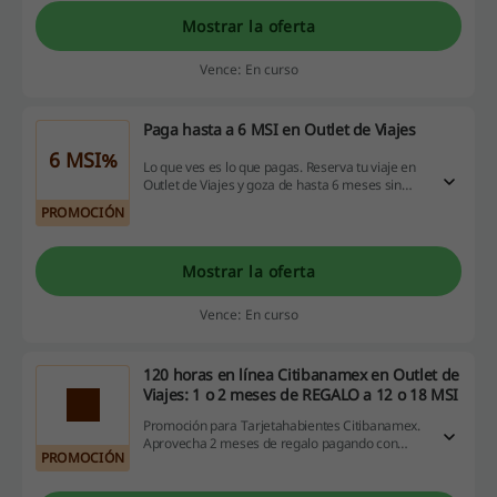
Mostrar la oferta
Vence: En curso
Paga hasta a 6 MSI en Outlet de Viajes
6 MSI%
Lo que ves es lo que pagas. Reserva tu viaje en
Outlet de Viajes y goza de hasta 6 meses sin
intereses en tu compra. ¡Haz clic!
PROMOCIÓN
Mostrar la oferta
Vence: En curso
120 horas en línea Citibanamex en Outlet de
Viajes: 1 o 2 meses de REGALO a 12 o 18 MSI
Promoción para Tarjetahabientes Citibanamex.
Aprovecha 2 meses de regalo pagando con
PROMOCIÓN
Citibanamex Pay y 1 mes de regalo pagando con
Tarjetas de Crédito Citibanamex, solo en
compras a 12 o 18 meses sin intereses en