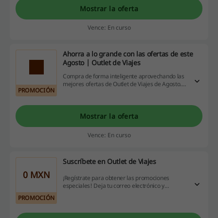
negocios en línea participantes. ¡No te lo
Mostrar la oferta
pierdas!
Vence: En curso
Ahorra a lo grande con las ofertas de este
Agosto | Outlet de Viajes
Compra de forma inteligente aprovechando las
mejores ofertas de Outlet de Viajes de Agosto.
PROMOCIÓN
¿A qué esperas? ¡Entra ya!
Mostrar la oferta
Vence: En curso
Suscríbete en Outlet de Viajes
0 MXN
¡Regístrate para obtener las promociones
especiales! Deja tu correo electrónico y
entérate primer@ de las novedades y ofertas de
PROMOCIÓN
Outlet de Viajes. ¿Te lo piensas perder?