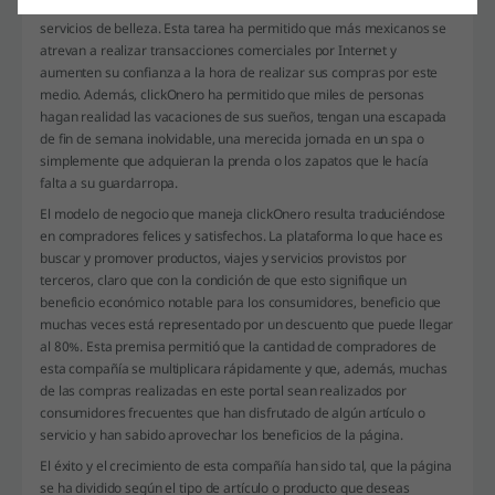
artículos para distintos usos y necesidades y una amplia oferta de
servicios de belleza. Esta tarea ha permitido que más mexicanos se
atrevan a realizar transacciones comerciales por Internet y
aumenten su confianza a la hora de realizar sus compras por este
medio. Además, clickOnero ha permitido que miles de personas
hagan realidad las vacaciones de sus sueños, tengan una escapada
de fin de semana inolvidable, una merecida jornada en un spa o
simplemente que adquieran la prenda o los zapatos que le hacía
falta a su guardarropa.
El modelo de negocio que maneja clickOnero resulta traduciéndose
en compradores felices y satisfechos. La plataforma lo que hace es
buscar y promover productos, viajes y servicios provistos por
terceros, claro que con la condición de que esto signifique un
beneficio económico notable para los consumidores, beneficio que
muchas veces está representado por un descuento que puede llegar
al 80%. Esta premisa permitió que la cantidad de compradores de
esta compañía se multiplicara rápidamente y que, además, muchas
de las compras realizadas en este portal sean realizados por
consumidores frecuentes que han disfrutado de algún artículo o
servicio y han sabido aprovechar los beneficios de la página.
El éxito y el crecimiento de esta compañía han sido tal, que la página
se ha dividido según el tipo de artículo o producto que deseas