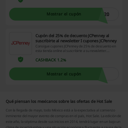
T20
Mostrar el cupón
Cupón del 25% de decuento JCPenney al
suscribirte al newsletter I cupones JCPenney
Consigue cupones JCPenney de 25% de descuento en
esta tienda online al suscribirte a su newsletter.
Consigue la mejor moda y complementos para mujer y
CASHBACK 1.2%
para hombre y hazlo ahorrando plata con los cupones
que puedes conseguir al registrarte. Además, estarás
informado de todas las novedades, ofertas y
promociones de la tienda online.
Mostrar el cupón
Qué piensan los mexicanos sobre las ofertas de Hot Sale
Con la llegada de mayo, todo México está a la expectativa al comienzo
inminente del mayor evento de compras en el país, Hot Sale. La edición de
este año, la séptima desde sus inicios en 2014, tendrá lugar en un bajo un
clima de incertidumbre y una situación económica fluctuante a causa de la