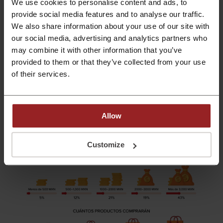
We use cookies to personalise content and ads, to
Desafortunadamente,
la falta de dinero es la principal razón por la cual los
provide social media features and to analyse our traffic.
mexicanos no participarán del evento. Del grupo que aseguró que no
We also share information about your use of our site with
comprará nada durante Hot Sale, 62% no lo hará por falta de recursos
. Es
our social media, advertising and analytics partners who
obvio que la incertidumbre en el mercado laboral a causa de la pandemia
may combine it with other information that you’ve
ha obligado a muchos mexicanos a ahorrar. Otros encuestados no
provided to them or that they’ve collected from your use
participarán en el Hot Sale porque, en su opinión, los descuentos no
cumplen sus expectativas (el 11%) o los productos en oferta son poco
of their services.
interesantes (el 27%).
Las preferencias de compra de este año
Allow
Customize