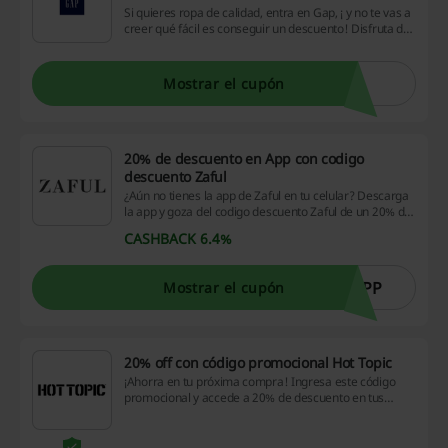
Si quieres ropa de calidad, entra en Gap, ¡ y no te vas a
creer qué fácil es conseguir un descuento! Disfruta de
un codigo descuento Gap con el 25% de descuento al
suscribirte. ¿A qué estás esperando? Empieza a
ahorrar hoy.
Mostrar el cupón
20% de descuento en App con codigo
descuento Zaful
¿Aún no tienes la app de Zaful en tu celular? Descarga
la app y goza del codigo descuento Zaful de un 20% de
descuento en tu compra con el cupón promocional.
CASHBACK 6.4%
¡Aprovecha!
APP
Mostrar el cupón
20% off con código promocional Hot Topic
¡Ahorra en tu próxima compra! Ingresa este código
promocional y accede a 20% de descuento en tus
compras de productos seleccionados en Hot Topic.
¡Aprovecha esta oportunidad por tiempo limitado!