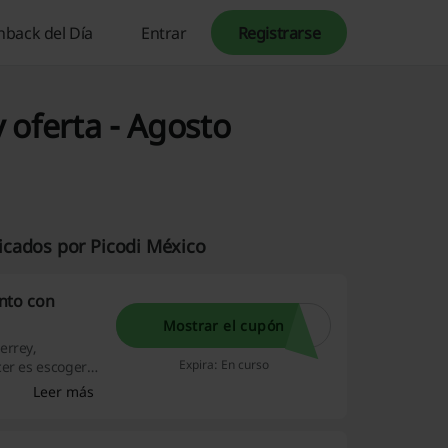
hback del Día
Entrar
Registrarse
 oferta - Agosto
icados por Picodi México
nto con
Mostrar el cupón
errey,
Expira: En curso
cer es escoger
entrega y
Leer más
era de estar
AZAP Flores por