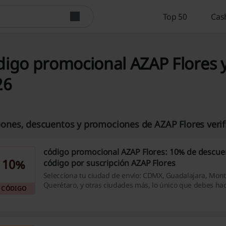
Top 50
Cas
igo promocional AZAP Flores y
26
ones, descuentos y promociones de AZAP Flores verif
código promocional AZAP Flores: 10% de descue
10%
código por suscripción AZAP Flores
Selecciona tu ciudad de envío: CDMX, Guadalajara, Mont
Querétaro, y otras ciudades más, lo único que debes ha
CÓDIGO
el mejor regalo para tu persona especial, programar la 
hacerla feliz. No importa qué pase siempre hay una man
presente. ¡Entra aquí y consigue tu código promocional 
suscripción!