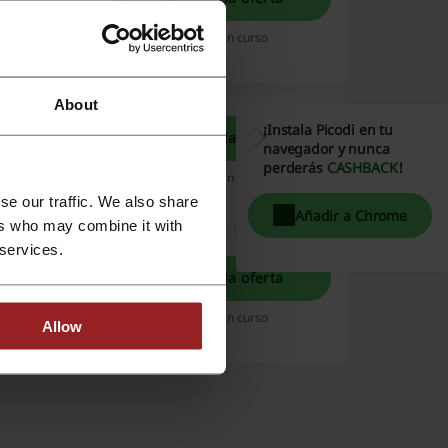
ial. Compra un
es.
Vence: En curso
About
¡Instala Picodi en tu
Mostrar la oferta
navegador y nunca
P Flores es
perderás
CASHBACK
!
 desde tan solo
Vence: En curso
Leer más
se our traffic. We also share
Añadir a Chrome
ers who may combine it with
 services.
 AZAP Flores
Mostrar la oferta
 de más!
Vence: En curso
Allow