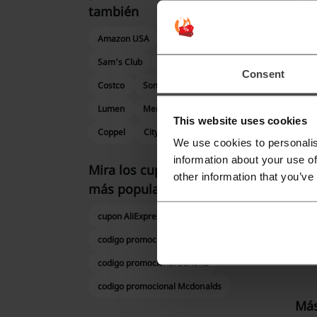
también
Amazon USA
eBay
Temu
P
Sam's Club
Enviaflores
Sears
Consent
Costco
Somos Reyes
Shopee
Lumen
Mercado Libre
Sanborns
This website uses cookies
Coppel
City Club
Liverpool
P
We use cookies to personalis
information about your use of
Mira los cupones y ofertas
other information that you’ve
más populares
cupon AliExpress
cupon Rappi
P
codigo promocional Vips
codigo promocional Soriana
codigo promocional Mcdonalds
Más