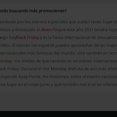
Estás buscando más promociones?
nterésate por los eventos especiales que suelen tener lugar
amoso y destacado es
Buen Fin
que este año 2021 tendrá luga
uego hay
Black Friday
y es la fiesta internacional de descuent
idos. El viernes tan especial puedes aprovechar de las mejor
nternacionales más famosas del mundo, sino también en las t
onday
- no olvides de que también es un evento internacional
ack Friday. Durante el Hot Monday disfruta de aún más ofert
ncluyendo
Azap Flores.
No olvidemos sobre el evento nacional
ene lugar en el mayo-junio y que también nos trae las oferta