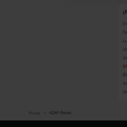
¿
I
f
L
Un
i
M
Bl
i
ti
AZAP Flores
Picodi