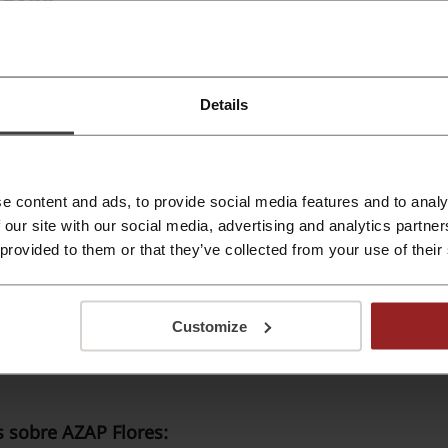
$130
Regalos y sorpresas para festejar un cumpleaños espec
obsequio lleno de magia por solo $130 MXN en Azap Flor
ROMOCIÓN
Details
Regalos de lujo desde $1,400 en AZAP Flores
$1,400
¡Regala un poquito de lujo a tus seres queridos! Con AZA
muy fácil. Escoge tu regalo preferido con entrega a casa
$1,400. ¡Dale!
ROMOCIÓN
e content and ads, to provide social media features and to analy
 our site with our social media, advertising and analytics partn
 provided to them or that they’ve collected from your use of their
Descubre las mejores promociones de Agosto en
¡Descubre todas las promociones de Agosto y no pagues
Customize
ROMOCIÓN
 sobre AZAP Flores: