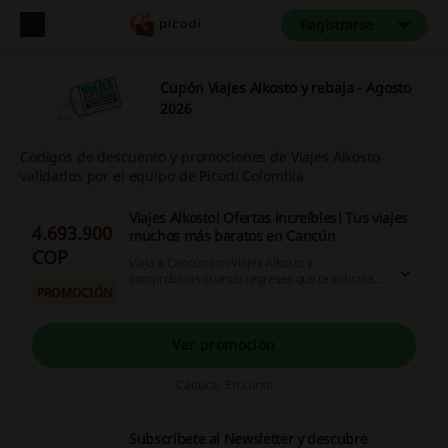
Registrarse
Cupón Viajes Alkosto y rebaja - Agosto
2026
Codigos de descuento y promociones de Viajes Alkosto
validados por el equipo de Picodi Colombia
Viajes Alkosto! Ofertas increíbles! Tus viajes
4.693.900
muchos más baratos en Cancún
COP
Viaja a Cancún con Viajes Alkosto y
comprobaras cuando regreses que te sobrara
PROMOCIÓN
mucho más dinero del que tenias pensado en
gastarte! Si reservas ahora tienes Paquetes en
Cancún desde $4.693.900 COP!!! Vamos
consiguelo ahora!
Ver promoción
Caduca: En curso
Subscríbete al Newsletter y descubre