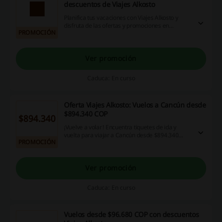
descuentos de Viajes Alkosto
Planifica tus vacaciones con Viajes Alkosto y
disfruta de las ofertas y promociones en
PROMOCIÓN
vigencia. Si dejas tu correo en la web de la
tienda puedes estar seguro de que vas a
ahorrar un montón disfrutando de los
descuentos exclusivos para los suscritores. Date
Ver promoción
de alta a la newsletter y entérate primero de
todas las ofertas en vigencia.
Caduca: En curso
Oferta Viajes Alkosto: Vuelos a Cancún desde
$894.340 COP
$894.340
¡Vuelve a volar! Encuentra tiquetes de ida y
vuelta para viajar a Cancún desde $894.340
PROMOCIÓN
COP en Viajes Alkosto. ¡Aprovecha esta
oportunidad!
Ver promoción
Caduca: En curso
Vuelos desde $96.680 COP con descuentos