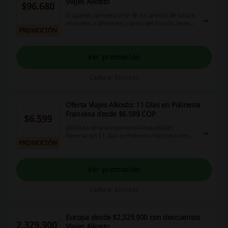
Viajes Alkosto
$96.680
Si quieres aprovecharte de los precios de locura
en vuelos a diferentes partes del mundo, tienes
PROMOCIÓN
que descubrir la oferta de vuelos en Viajes
Alkosto disponibles desde ya $96.680 COP.
¡Reserva tu pasaje hoy!
Ver promoción
Caduca: En curso
Oferta Viajes Alkosto: 11 Días en Polinesia
Francesa desde $6.599 COP
$6.599
¡Disfruta de una experiencia inolvidable!
Reserva tus 11 días en Polinesia Francesa desde
PROMOCIÓN
$6.599.000 COP en Viajes Alkosto. ¡Aprovecha!
Ver promoción
Caduca: En curso
Europa desde $2.329.900 con descuentos
2.329.900
Viajes Alkosto