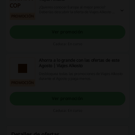
COP
¿Quieres conocer Europa al mejor precio?
Deberías descubrir la oferta de Viajes Alkosto y
PROMOCIÓN
los paquetes disponibles desde ya $2.329.900
COP. Adéntrate en las ciudades disponibles y
comienza la preparación para tu gran viaje
europea.
Ver promoción
Caduca: En curso
Ahorra a lo grande con las ofertas de este
Agosto | Viajes Alkosto
Desbloquea todas las promociones de Viajes Alkosto
durante el Agosto y paga menos.
PROMOCIÓN
Ver promoción
Caduca: En curso
Detalles de ofertas