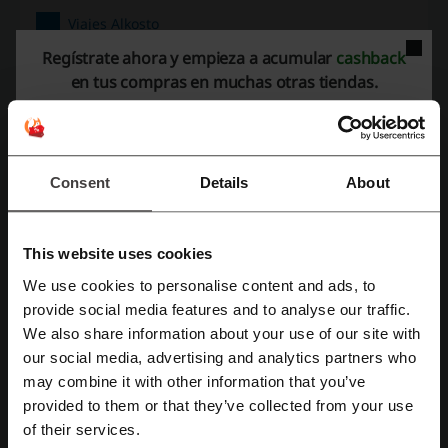
Viajes Alkosto
Regístrate ahora y empieza a acumular
cashback
Echa un vistazo a códigos promocionales
en tus compras en muchas otras tiendas.
similares también
Despegar
Hoteles.com
Copa Airlines
Uber
Decameron
Viajes Falabella
Xcaret
LATAM
Consent
Details
About
JetSmart
Wingo
Booking.com
Barceló
Avianca
Cabify
Iberia
This website uses cookies
We use cookies to personalise content and ads, to
Mira los cupones y ofertas más populares
Regístrate con Facebook
provide social media features and to analyse our traffic.
cupón descuento Alkosto
cupón Aliexpress
We also share information about your use of our site with
our social media, advertising and analytics partners who
Regístrate con Google
cupón descuento Metro
cupón descuento Cinemark
may combine it with other information that you’ve
descuento Jumbo
provided to them or that they’ve collected from your use
Regístrate con el correo electrónico
of their services.