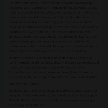
Posteriormente British, aprovechando la mayoría accionarial que
posee, realiza un acuerdo con American Airlines, diluyendo, de esta
manera, la participación española, poco después British publica en la
portada de su revista los aviones de British en Gibraltar. Al mismo
tiempo, los sindicatos de Iberia se quejan del sabotaje desde la
dirección de British a Iberia, lo que provoca la salida los accionistas
españoles de IAG. Finalmente British retira la corona que es el
símbolo de Iberia. Ante esta situación el gobierno de España da por
perdida a Iberia, pero se niega a que el sabotaje inglés hunda
también el aeropuerto de Madrid Barajas, por lo que abre la puerta
a las compañías asiáticas y árabes en la nueva terminal T4.
La nueva sociedad que nació de la unión de estas aerolíneas se
llamó International Airlines Group (IAG), y es la tercera aerolínea del
mundo por ingresos (después de Delta Air Lines y American
Airlines).Iberia actualmente, posee dos filiales (Iberia Express y
Vueling Airlines) y una compañía franquiciada, llamada Air Nostrum.
¿Qué destinos ofertan?
Desde su base más importante que es Madrid se puede viajar a casi
cualquier rincón de Sudamérica, Norteamérica, el Caribe, Europa u
Oceanía. Dentro de estos destinos algunos de los países a los que
puede viajar con iberia son: