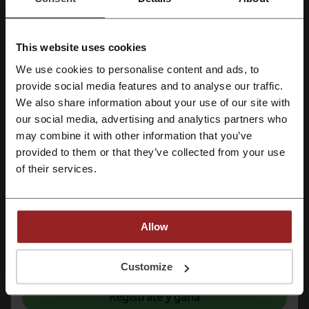
cupón Farmatodo
cupón Dafiti
cupón descuento adidas
cupón McDonald's
This website uses cookies
cupón descuento Cine Colombia
We use cookies to personalise content and ads, to
Regístrate con Facebook
provide social media features and to analyse our traffic.
We also share information about your use of our site with
our social media, advertising and analytics partners who
Regístrate con Google
Más sobre Iberia:
may combine it with other information that you’ve
provided to them or that they’ve collected from your use
IBERIA
Regístrate con el correo electrónico
of their services.
Allow
Al registrarse, confirma haber leído y aceptado "
Términos y condiciones
" y la
"
Política de privacidad.
"
Customize
Regístrate y gana
Iberia es una aerolínea española que fue fundada en 1927 bajo el