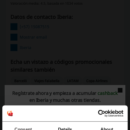
Valoración media: 4.5, basada en 1034 votos
Datos de contacto Iberia:
(+57) 15087515
Mostrar email
Iberia
Echa un vistazo a códigos promocionales
similares también
Barceló
Viajes Falabella
LATAM
Copa Airlines
Despegar
Xcaret
Wingo
Booking.com
Cabify
Regístrate ahora y empieza a acumular
cashback
en Iberia y muchas otras tiendas.
JetSmart
Hoteles.com
Uber
Avianca
Decameron
Mira los cupones y ofertas más populares
Consent
Details
About