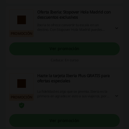
Oferta Iberia: Stopover Hola Madrid con
descuentos exclusivos
Iberia te ofrece convertir tu escala en un
destino. Con Stopover Hola Madrid puedes
PROMOCIÓN
pasar de 1 a 6 noches en la capital de España y
disfrutar de la amplia variedad de actividades
culturales, alojamiento, compras, restauración y
ocio con descuentos exclusivos.
Ver promoción
Caduca: En curso
Hazte la tarjeta Iberia Plus GRATIS para
ofertas especiales
La fidelidad es algo que se premia. Iberia es la
primera en agradecer esto a sus viajeros, por
PROMOCIÓN
eso te invita a acceder al programa Iberia plus
de forma gratuita para obtener la tarjeta de
membresía. Con tus futuras compras tu tarjeta
irá acumulando puntos canjeables por diversos
premios y descuentos.
Ver promoción