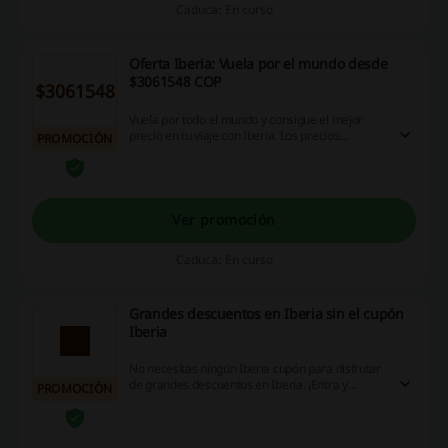
Caduca: En curso
Oferta Iberia: Vuela por el mundo desde
$3061548 COP
$3061548
Vuela por todo el mundo y consigue el mejor
precio en tu viaje con Iberia. Los precios
PROMOCIÓN
comienzan desde $3061548 COP. ¡No te lo
pierdas, entra en la web y descubre todas las
ofertas actuales en Iberia!
Ver promoción
Caduca: En curso
Grandes descuentos en Iberia sin el cupón
Iberia
No necesitas ningún Iberia cupón para disfrutar
de grandes descuentos en Iberia. ¡Entra y
PROMOCIÓN
ahorra hoy mismo!