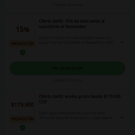
Caduca: En curso
Oferta Dafiti: 15% de descuento al
suscribirte al Newsletter
15%
¿Quieres comprarte unas prendas nuevas sin
gastar mucho? Suscríbete al Newsletter y obtén
PROMOCIÓN
el 15% de descuento en tus primeras compras
en Dafiti. ¡Dale!
Ver promoción
Caduca: En curso
Oferta Dafiti: envíos gratis desde $179.900
COP
$179.900
Dafiti sigue evolucionando y por eso tiene
diferentes tipos de envíos para ti. ¿Qué esperas?
PROMOCIÓN
Aprovecha el envío gratis con las compras
superiores a $179.900 COP. Haz clic para
obtener más información. ¡Dale!