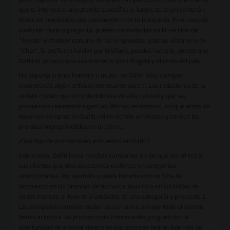
que te interesa o una prenda específica y, luego, se te presentarán
todos los resultados que concuerden con tu búsqueda. En el caso de
cualquier duda o pregunta, puedes consultarlas en la sección de
“Ayuda” o chatear con uno de los empleados, gracias al servicio de
“Chat”. Si prefieres hablar por teléfono, puedes hacerlo, puesto que
Dafiti te proporciona sus números para Bogotá y el resto del país.
No importa si eres hombre o mujer, en Dafiti Mag siempre
encontrarás algún artículo interesante para ti. Los redactores de la
revista cuidan que el contenido sea de alta calidad y que las
propuestas realmente sigan las últimas tendencias, así que antes de
hacer las compras en Dafiti online échale un vistazo y conoce las
prendas imprescindibles en tu clóset.
¿Qué tipo de promociones encuentro en Dafiti?
Sobre todo, Dafiti lanza muchas campañas en las que les ofrece a
sus clientes grandes descuentos u ofertas en categorías
seleccionadas. Por ejemplo puedes hacerte con un 50% de
descuento en las prendas de tu marca favorita o en las faldas de
varias marcas, o llevarte 3 unidades de una categoría a precio de 2.
Las campañas cambian todas las semanas, así que todo el tiempo
tienes acceso a las promociones interesantes y sigues con la
oportunidad de ahorrar dinero en tus compras online. Además de