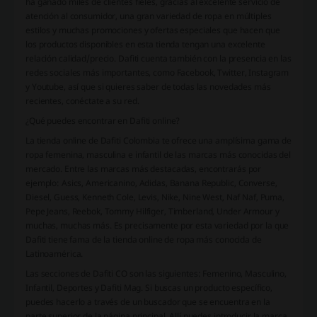
ha ganado miles de clientes fieles, gracias al excelente servicio de
atención al consumidor, una gran variedad de ropa en múltiples
estilos y muchas promociones y ofertas especiales que hacen que
los productos disponibles en esta tienda tengan una excelente
relación calidad/precio. Dafiti cuenta también con la presencia en las
redes sociales más importantes, como Facebook, Twitter, Instagram
y Youtube, así que si quieres saber de todas las novedades más
recientes, conéctate a su red.
¿Qué puedes encontrar en Dafiti online?
La tienda online de Dafiti Colombia te ofrece una amplísima gama de
ropa femenina, masculina e infantil de las marcas más conocidas del
mercado. Entre las marcas más destacadas, encontrarás por
ejemplo: Asics, Americanino, Adidas, Banana Republic, Converse,
Diesel, Guess, Kenneth Cole, Levis, Nike, Nine West, Naf Naf, Puma,
Pepe Jeans, Reebok, Tommy Hilfiger, Timberland, Under Armour y
muchas, muchas más. Es precisamente por esta variedad por la que
Dafiti tiene fama de la tienda online de ropa más conocida de
Latinoamérica.
Las secciones de Dafiti CO son las siguientes: Femenino, Masculino,
Infantil, Deportes y Dafiti Mag. Si buscas un producto específico,
puedes hacerlo a través de un buscador que se encuentra en la
parte superior de la página principal. Allí puedes introducir la marca