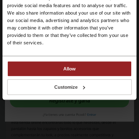
Regístrate con Facebook
provide social media features and to analyse our traffic.
We also share information about your use of our site with
Más sobre Dafiti:
our social media, advertising and analytics partners who
Regístrate con Google
may combine it with other information that you’ve
Sobre Dafiti Colombia, tu tienda favorita de moda online.
provided to them or that they’ve collected from your use
Regístrate con el correo electrónico
of their services.
Allow
Al registrarse, confirma haber leído y aceptado "
Términos y condiciones
" y la
"
Política de privacidad.
"
Customize
¿Te gusta la moda y siempre quieres estar al día con las últimas
Regístrate y gana
tendencias? ¿Quieres comprar buena ropa a precios bajos y
aprovechar su buena calidad sin tener que gastar mucho dinero? Si
¿Ya tienes una cuenta Picodi?
Entrar
las respuestas son afirmativas, ¡Dafiti es una tienda ideal para ti! En
esta tienda online encontrarás todo lo que necesitas, desde el
pantalón hasta los zapatos y bonitos accesorios que
complementarán tu look, a precios realmente competitivos y