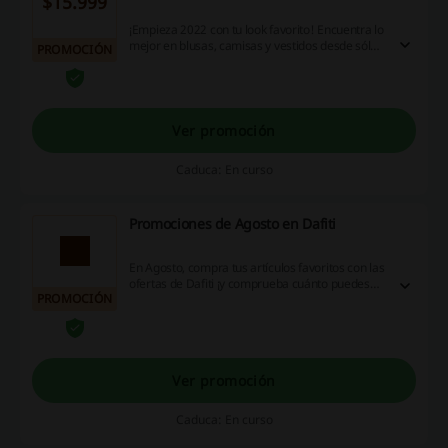
$15.999
¡Empieza 2022 con tu look favorito! Encuentra lo
mejor en blusas, camisas y vestidos desde sólo
PROMOCIÓN
$15.999 COP. ¡No te lo pierdas! ¡Aprovecha esta
oportunidad!
Ver promoción
Caduca: En curso
Promociones de Agosto en Dafiti
En Agosto, compra tus artículos favoritos con las
ofertas de Dafiti ¡y comprueba cuánto puedes
PROMOCIÓN
ahorrar!
Ver promoción
Caduca: En curso