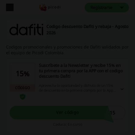
Registrarse
Codigo descuento Dafiti y rebaja - Agosto
2026
Codigos promocionales y promociones de Dafiti validados por
el equipo de Picodi Colombia
Suscríbete a la Newsletter y recibe 15% en
tu primera compra por la APP con el codigo
15%
descuento Dafiti
Aprovecha la oportunidad y disfruta de un 15%
CÓDIGO
de descuento en la primera compra por la App
aprovechando este codigo descuento Dafiti. Sin
un mínimo de compra. ¡Dale!
X15
Ver código
Caduca: En curso