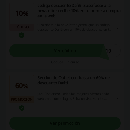
codigo descuento Dafiti: Suscríbete a la
newsletter recibe 10% en tu primera compra
10%
en la web
Suscríbete a la newsletter y consigue un codigo
CÓDIGO
descuento Dafiti con un 10% de descuento en tu
primera compra. Válido en la web. Copia el
código o consulta tu correo electrónico para
encontrar el más actual. ¡Dale!
X10
Ver código
Caduca: En curso
Sección de Outlet con hasta un 60% de
descuento Dafiti
60%
¡Aquí lo tienes! Todas las mejores ofertas en la
web en un único lugar. Echa un vistazo a los
PROMOCIÓN
productos del Outlet y disfruta de hasta un 60%
de descuento Dafiti en artículos seleccionados.
¡Haz clic ya!
Ver promoción