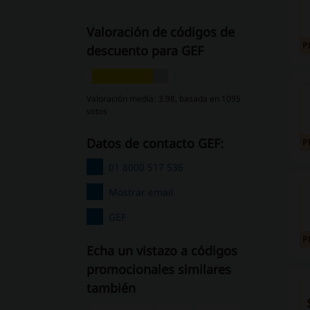
Valoración de códigos de
P
descuento para GEF
Valoración media: 3.98, basada en 1095
votos
Datos de contacto GEF:
P
01 8000 517 536
Mostrar email
GEF
P
Echa un vistazo a códigos
promocionales similares
también