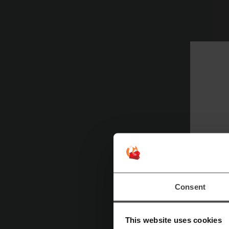
Pa
c
c
b
c
a
e
Consent
C
c
This website uses cookies