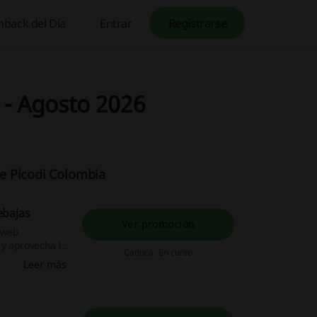
hback del Día
Entrar
Registrarse
 - Agosto 2026
e Picodi Colombia
ebajas
Ver promoción
a web
 y aprovecha la
Caduca: En curso
Leer más