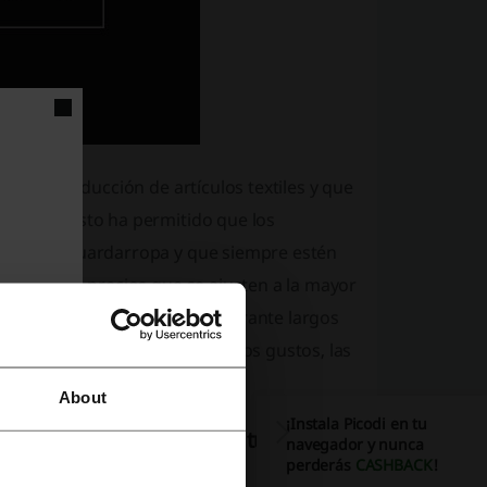
la la producción de artículos textiles y que
 mismo, esto ha permitido que los
novar su guardarropa y que siempre estén
adores y a precios que se ajusten a la mayor
 GEF ha sabido mantenerse durante largos
or y ha aprendido a conocer los gustos, las
About
¡Instala Picodi en tu
 que encontrarás al hacer tus
navegador y nunca
perderás
CASHBACK
!