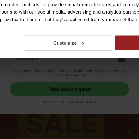
e content and ads, to provide social media features and to analy
Regístrate con Apple ID
 our site with our social media, advertising and analytics partn
 provided to them or that they’ve collected from your use of their
Regístrate con el correo electrónico
Customize
Al registrarse, confirma haber leído y aceptado "
Términos y condiciones
" y la
"
Política de privacidad.
"
Regístrate y gana
¿Ya tienes una cuenta Picodi?
Entrar