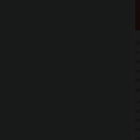
G
a 
es
m
d
g
La
so
di
m
c