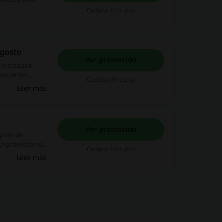
Caduca: En curso
Agosto
Ver promoción
 introducir
escuentos.
Caduca: En curso
Leer más
Ver promoción
mpras de
¡Aprovecha esta
Caduca: En curso
Leer más