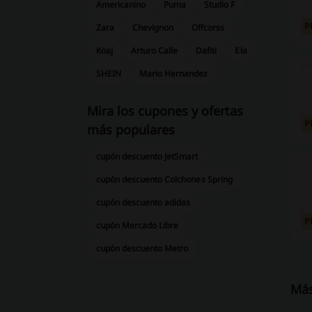
Americanino
Puma
Studio F
P
Zara
Chevignon
Offcorss
Koaj
Arturo Calle
Dafiti
Ela
SHEIN
Mario Hernandez
Mira los cupones y ofertas
P
más populares
cupón descuento JetSmart
cupón descuento Colchones Spring
cupón descuento adidas
P
cupón Mercado Libre
cupón descuento Metro
Más