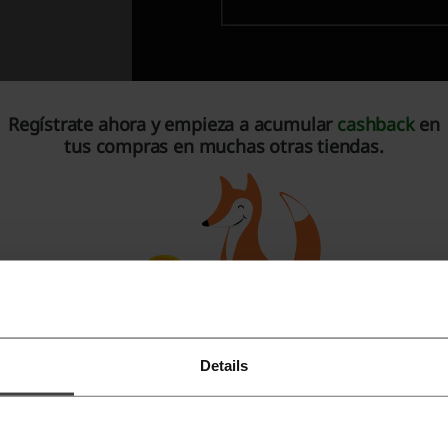
Regístrate ahora y empieza a acumular
cashback
en
tus compras en muchas otras tiendas.
ra nadie es un secreto que Colombia ha sabido destacarse en 
ada vez va ganando más terreno en el mundo de la moda. Así
olombianos también se hagan más exigentes a la hora de re
uscando marcas que les ofrezcan catálogos de calidad, innov
antidad de presupuestos. Es precisamente gracias a eso que
ños como una de las marcas más representativas de este sect
xpectativas y las preferencias de todos sus compradores.
Details
Regístrate con Facebook
alidad, innovación y buenos precios. Las ventajas
Regístrate con Google
ompras en GEF