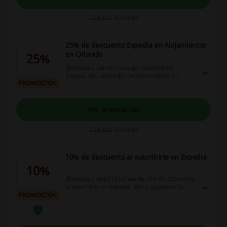
Caduca: En curso
25% de descuento Expedia en Alojamientos
en Orlando
25%
¡Empieza a planear un viaje inolvidable a
Europa! Encuentra los mejores hoteles en
PROMOCIÓN
Orlando con hasta 25% de descuento en
Expedia. ¡Aprovecha esta oportunidad!
Ver promoción
Caduca: En curso
10% de descuento al suscribirte en Expedia
10%
¡Empieza a viajar! Disfruta de 10% de descuento
al suscribirte en Expedia. ¡Entra y aprovecha
PROMOCIÓN
esta oportunidad! ¡Haz clic!