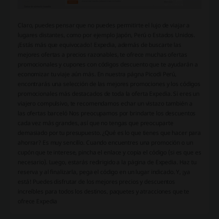
Claro, puedes pensar que no puedes permitirte el lujo de viajar a
lugares distantes, como por ejemplo Japón, Perú o Estados Unidos.
¡Estás más que equivocado! Expedia, además de buscarte las
mejores ofertas a precios razonables, te ofrece muchas ofertas
promocionales y cupones con códigos descuento que te ayudarán a
economizar tu viaje aún más. En nuestra págna Picodi Perú,
encontrarás una selección de las mejores promociones y los códigos
promocionales más destacados de toda la oferta Expedia. Si eres un
viajero compulsivo, te recomendamos echar un vistazo también a
las ofertas barceló Nos preocupamos por brindarte los descuentos
cada vez más grandes, así que no tengas que preocuparte
demasiado por tu presupuesto. ¿Qué es lo que tienes que hacer para
ahorrar? Es muy sencillo. Cuando encuentres una promoción o un
cupón que te interese, pincha el enlace y copia el código (si es que es
necesario). Luego, estarás redirigido a la página de Expedia. Haz tu
reserva y al finalizarla, pega el código en un lugar indicado. Y, ¡ya
está! Puedes disfrutar de los mejores precios y descuentos
increíbles para todos los destinos, paquetes y atracciones que te
ofrece Expedia