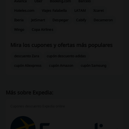
Avianca
Uber
Booking.com
Barceló
Hoteles.com
Viajes Falabella
LATAM
Xcaret
Iberia
JetSmart
Despegar
Cabify
Decameron
Wingo
Copa Airlines
Mira los cupones y ofertas más populares
descuento Zara
cupón descuento adidas
cupón Aliexpress
cupón Amazon
cupón Samsung
Más sobre Expedia:
Cupones descuento Expedia online