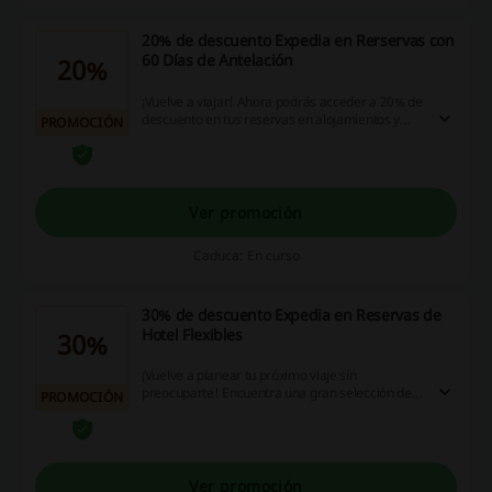
20% de descuento Expedia en Rerservas con
60 Días de Antelación
20%
¡Vuelve a viajar! Ahora podrás acceder a 20% de
descuento en tus reservas en alojamientos y
PROMOCIÓN
hoteles en los mejores destinos del mundo
reservando con 60 días de antelación en
Expedia. ¡Aprovecha esta oportunidad!
Ver promoción
Caduca: En curso
30% de descuento Expedia en Reservas de
Hotel Flexibles
30%
¡Vuelve a planear tu próximo viaje sin
preocuparte! Encuentra una gran selección de
PROMOCIÓN
hoteles con cancelación gratis con hasta 30% de
descuento en Expedia. ¡Aprovecha esta
oportunidad!
Ver promoción