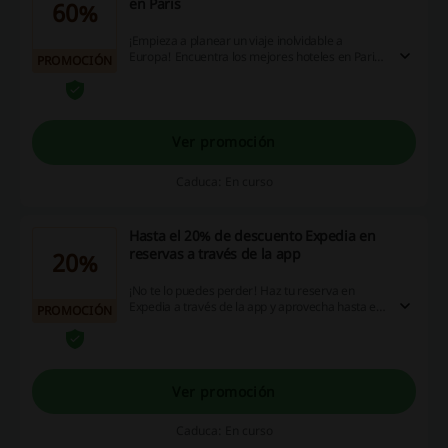
en Paris
60%
¡Empieza a planear un viaje inolvidable a
Europa! Encuentra los mejores hoteles en Paris
PROMOCIÓN
con hasta 60% de descuento en Expedia.
¡Aprovecha esta oportunidad!
Ver promoción
Caduca: En curso
Hasta el 20% de descuento Expedia en
reservas a través de la app
20%
¡No te lo puedes perder! Haz tu reserva en
Expedia a través de la app y aprovecha hasta el
PROMOCIÓN
20% de descuento. ¡Dale!
Ver promoción
Caduca: En curso