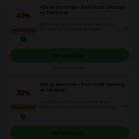
40% de descuento + Envío Gratis Samsung
en Televisores
40%
¡Disfruta de tus series y películas favoritas en
alta definición! Encuentra los mejores
PROMOCIÓN
televisores de Samsung con hasta 40% de
descuento. Además, el envío será
completamente gratis. ¡Aprovecha esta
oportunidad!
Ver promoción
Caduca: En curso
30% de descuento + Envío Gratis Samsung
en Celulares
30%
¡Lo último en tecnología en la punta de tus
dedos! Encuentra los mejores celulares de la
PROMOCIÓN
línea Galaxy de Samsung con hasta 30% de
descuento en la tienda oficial de Samsung
Colombia. Además, el envío será
completamente gratis. ¡Aprovecha esta
oportunidad!
Ver promoción