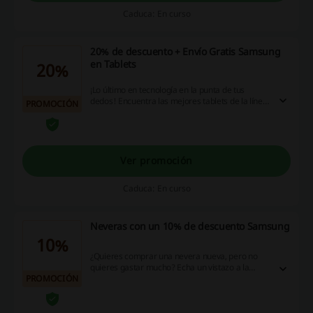
Caduca: En curso
20% de descuento + Envío Gratis Samsung
en Tablets
20%
¡Lo último en tecnología en la punta de tus
dedos! Encuentra las mejores tablets de la línea
PROMOCIÓN
Galaxy de Samsung con hasta 20% de
descuento en la tienda oficial de Samsung
Colombia. Además, el envío será
completamente gratis. ¡Aprovecha esta
oportunidad!
Ver promoción
Caduca: En curso
Neveras con un 10% de descuento Samsung
10%
¿Quieres comprar una nevera nueva, pero no
quieres gastar mucho? Echa un vistazo a la
PROMOCIÓN
gama de productos disponible en la tienda y
disfruta de ofertas con un 10% de descuento
Samsung o más. ¡Haz clic!