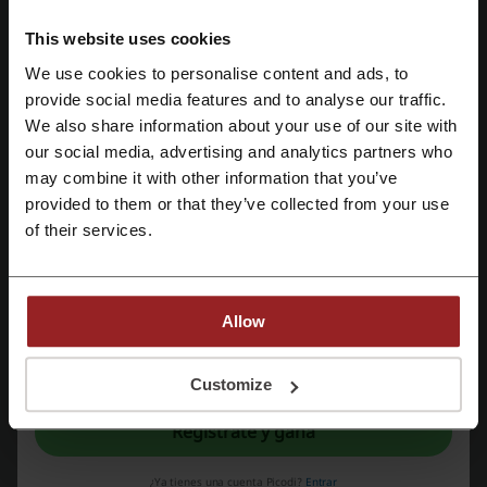
cupón descuento Koaj
cupón descuento LATAM
cupón Mercado Libre
descuento Studio F
This website uses cookies
We use cookies to personalise content and ads, to
promoción Éxito
Regístrate con Facebook
provide social media features and to analyse our traffic.
We also share information about your use of our site with
our social media, advertising and analytics partners who
Regístrate con Google
Más sobre Samsung:
may combine it with other information that you’ve
provided to them or that they’ve collected from your use
Regístrate con el correo electrónico
Cupones descuento Samsung y la tienda online
of their services.
Allow
Al registrarse, confirma haber leído y aceptado "
Términos y condiciones
" y la
"
Política de privacidad.
"
Customize
Regístrate y gana
Samsung es uno de los grupos empresariales más importantes del
mundo actualmente, y quizás el más importante sin duda en Corea
¿Ya tienes una cuenta Picodi?
Entrar