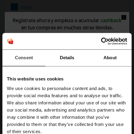
iShop
Regístrate ahora y empieza a acumular
cashback
Echa un vistazo a códigos promocionales
en tus compras en muchas otras tiendas.
similares también
Huawei
Flamingo
Lenovo
Ktronix
Alkomprar
Samsung
Sony
Consent
Details
About
Mira los cupones y ofertas más populares
cupón Aliexpress
cupón descuento Nike
This website uses cookies
We use cookies to personalise content and ads, to
cupón descuento LATAM
cupón descuento Decameron
Regístrate con Facebook
provide social media features and to analyse our traffic.
cupón Temu
We also share information about your use of our site with
our social media, advertising and analytics partners who
Regístrate con Google
may combine it with other information that you’ve
provided to them or that they’ve collected from your use
Más sobre iShop:
Regístrate con el correo electrónico
of their services.