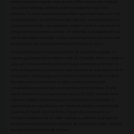
somos usuarios exigentes que no nos conformamos con cualquier
cosa y que satisfaga, además, nuestros pequeños caprichos
estéticos. Es decir, buscamos dispositivos que respondan a los más
altos estándares de rendimiento que, además, sean amigables con
el usuario promedio y que podamos adquirir sin tener que poner en
riesgo nuestra economía familiar. En definitiva, la búsqueda de una
marca que sepa responder a todas estas exigencias, pareciera una
tarea titánica, pero afortunadamente ha dejado de serlo.
iShop Colombia es el reseller premium de Apple más popular en
nuestro país y trae para nosotros más de 22 locales físicos en todo el
país, así como una tienda online en la que podremos encontrar no
solo los dispositivos y accesorios más recientes de este gigante de la
innovación y la tecnología en el mundo, sino también ofertas iShop
increíbles que te permitirán acceder a todo un universo de
conectividad, productividad y entretenimiento de primera. Desde
que la tienda inició sus operaciones en el año 2009, se trazó como
objetivo trabajar arduamente para satisfacer las necesidades y
expectativas de aquellos que son fanáticos jurados o simplemente
usuarios de Apple. De esta forma, hoy en día, encontrarás un
servicio compuesto por el mejor catálogo y, además, un grupo de
profesionales especializados capaces de ofrecerte la mejor asesoría
durante todo tu proceso de compra.