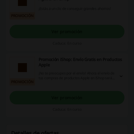
¡Estás a un clic de conseguir grandes ahorros!
PROMOCIÓN
Ver promoción
Caduca: En curso
Promoción iShop: Envío Gratis en Productos
Apple
¡No te preocupes por el envío! Ahora el envío de
tus compras de productos Apple en iShop será
PROMOCIÓN
completamente gratis. ¡Aprovecha esta
oportunidad!
Ver promoción
Caduca: En curso
Detalles de ofertas