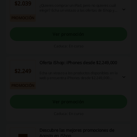
$2.039
¿Quieres comprar un iPad, pero no quieres cuál
elegir? Echa un vistazo a las ofertas de iShop y
descubre todos los productos disponibles. ¡Haz
PROMOCIÓN
clic!
Ver promoción
Caduca: En curso
Oferta iShop: iPhones desde $2.249,000
$2.249
Echa un vistazo a los productos disponibles en la
web y encuentra iPhones desde $2.249,000
COP. ¡No te lo pierdas, haz clic ya!
PROMOCIÓN
Ver promoción
Caduca: En curso
Descubre las mejores promociones de
Agosto en iShop