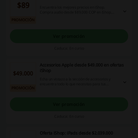
$89
Encuentra los mejores precios en iShop.
Compra audio desde $89.000 COP en iShop.
Entra ahora y encuentra tus preferidos. ¡Dale!
PROMOCIÓN
Ver promoción
Caduca: En curso
Accesorios Apple desde $49.000 en ofertas
iShop
$49.000
Echa un vistazo a la sección de accesorios y
encuentra todo lo que necesitas para tus
PROMOCIÓN
dispositivos Apple. ¡No esperes más, haz clic ya!
Ver promoción
Caduca: En curso
Oferta iShop: iPads desde $2.039.000