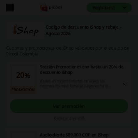
Registrarse
Codigo de descuento iShop y rebaja -
Agosto 2026
Cupones y promociones de iShop validados por el equipo de
Picodi Colombia
Sección Promociones con hasta un 20% de
descuento iShop
20%
¡Todas las mejores ofertas en la web las
encontrarás aquí! Entra ya y aprovecha la
PROMOCIÓN
oportunidad de conseguir el mejor precio en
compra de los productos Apple. ¡Haz clic!
Ver promoción
Caduca: En curso
Audio desde $89.000 COP en iShop