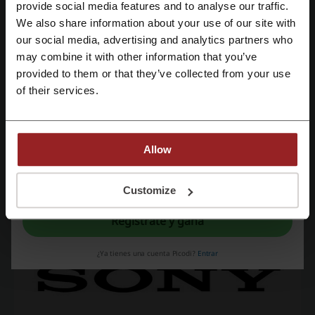
Mira los cupones y ofertas más populares
Regístrate con Facebook
provide social media features and to analyse our traffic.
We also share information about your use of our site with
cupón descuento Cine Colombia
cupón Mercado Libre
our social media, advertising and analytics partners who
Regístrate con Google
cupón Rappi
cupón descuento Colchones Spring
may combine it with other information that you’ve
provided to them or that they’ve collected from your use
cupón descuento Totto
Regístrate con el correo electrónico
of their services.
Más sobre Sony:
Allow
Sony, la tradición de innovar y ofrecer nuevas experiencias y
Al registrarse, confirma haber leído y aceptado "
Términos y condiciones
" y la
soluciones electrónicas a los usuarios más exigentes del mundo
"
Política de privacidad.
"
Customize
entero
Regístrate y gana
¿Ya tienes una cuenta Picodi?
Entrar