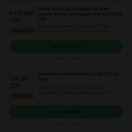
Oferta Sony: Cámara digital con lente
4.159.899
intercambiable para vloggers por $4.159.899
COP
COP
¡No te lo puedes perder! Compra una Cámara
digital con lente intercambiable para vloggers
PROMOCIÓN
por $4.159.899 COP en Sony. ¡Haz click y
aprovecha ya!
Ver promoción
Caduca: En curso
Parlantes portátiles desde 124,900 COP en
124,900
Sony
COP
Comprá en Sony los mejores descuentos y
promociones en parlantes portátiles, no esperes
PROMOCIÓN
más y compra desde 124,900 COP ¡No dejes
pasar esta oportunidad!
Ver promoción
Caduca: En curso