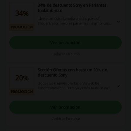
34% de descuento Sony en Parlantes
Inalámbricos
34%
¡Lleva tu música favorita a todas partes!
Encuentra los mejores parlantes inalámbricos
PROMOCIÓN
de Sony con hasta 34% de descuento.
¡Aprovecha esta oportunidad!
Ver promoción
Caduca: En curso
Sección Ofertas con hasta un 20% de
descuento Sony
20%
¡Todas las mejores ofertas en la web las
encontrarás aquí! Entra ya y disfruta de hasta
PROMOCIÓN
un 20% de descuento Sony en productos
seleccionados. ¡Haz clic!
Ver promoción
Caduca: En curso