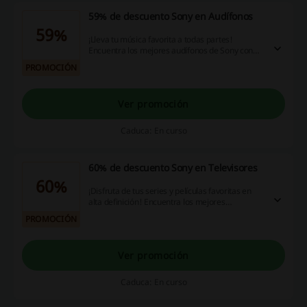
59% de descuento Sony en Audífonos
59%
¡Lleva tu música favorita a todas partes!
Encuentra los mejores audífonos de Sony con
hasta 59% de descuento. ¡Aprovecha esta
PROMOCIÓN
oportunidad!
Ver promoción
Caduca: En curso
60% de descuento Sony en Televisores
60%
¡Disfruta de tus series y películas favoritas en
alta definición! Encuentra los mejores
televisores de Sony con hasta 60% de
PROMOCIÓN
descuento. ¡Aprovecha esta oportunidad!
Ver promoción
Caduca: En curso