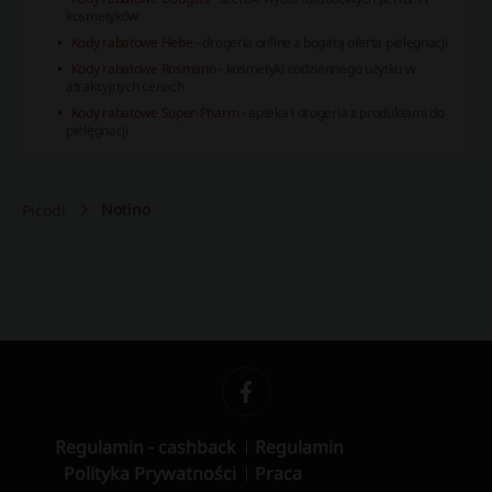
kosmetyków
Kody rabatowe Hebe
- drogeria online z bogatą oferta pielęgnacji
Kody rabatowe Rosmann
- kosmetyki codziennego użytku w
atrakcyjnych cenach
Kody rabatowe Super-Pharm
- apteka i drogeria z produktami do
pielęgnacji
Notino
Picodi
Regulamin - cashback
Regulamin
Polityka Prywatności
Praca