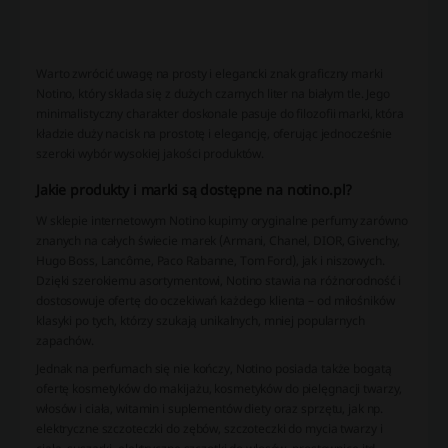
Warto zwrócić uwagę na prosty i elegancki znak graficzny marki
Notino, który składa się z dużych czarnych liter na białym tle. Jego
minimalistyczny charakter doskonale pasuje do filozofii marki, która
kładzie duży nacisk na prostotę i elegancję, oferując jednocześnie
szeroki wybór wysokiej jakości produktów.
Jakie produkty i marki są dostępne na notino.pl?
W sklepie internetowym Notino kupimy oryginalne perfumy zarówno
znanych na całych świecie marek (Armani, Chanel, DIOR, Givenchy,
Hugo Boss, Lancôme, Paco Rabanne, Tom Ford), jak i niszowych.
Dzięki szerokiemu asortymentowi, Notino stawia na różnorodność i
dostosowuje ofertę do oczekiwań każdego klienta – od miłośników
klasyki po tych, którzy szukają unikalnych, mniej popularnych
zapachów.
Jednak na perfumach się nie kończy, Notino posiada także bogatą
ofertę kosmetyków do makijażu, kosmetyków do pielęgnacji twarzy,
włosów i ciała, witamin i suplementów diety oraz sprzętu, jak np.
elektryczne szczoteczki do zębów, szczoteczki do mycia twarzy i