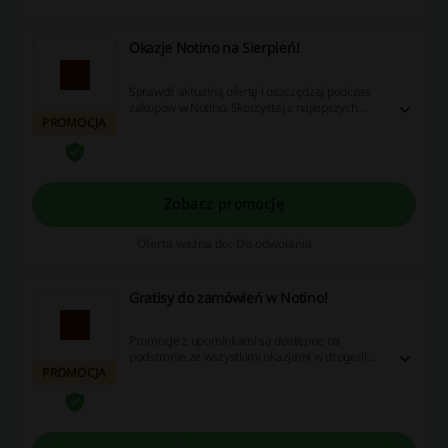
Okazje Notino na Sierpień!
Sprawdź aktualną ofertę i oszczędzaj podczas
zakupów w Notino. Skorzystaj z najlepszych
PROMOCJA
rabatów na Sierpień już dziś!
Zobacz promocję
Oferta ważna do: Do odwołania
Gratisy do zamówień w Notino!
Promocje z upominkami są dostępne na
podstronie ze wszystkimi okazjami w drogerii
PROMOCJA
internetowej. Szukaj ofert z hasłem "GRATIS" w
tytule!