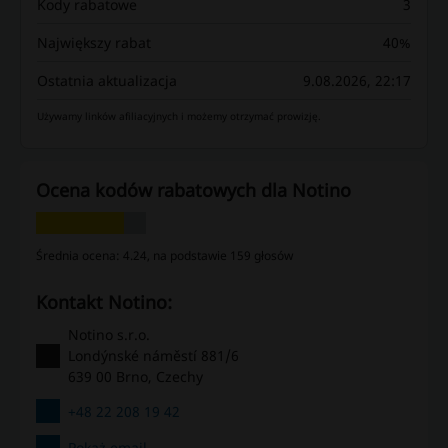
Kody rabatowe
3
Największy rabat
40%
Ostatnia aktualizacja
9.08.2026, 22:17
Używamy linków afiliacyjnych i możemy otrzymać prowizję.
Ocena kodów rabatowych dla Notino
Średnia ocena: 4.24, na podstawie 159 głosów
kontakt Notino:
Notino s.r.o.
Londýnské náměstí 881/6
639 00 Brno, Czechy
+48 22 208 19 42
Pokaż email