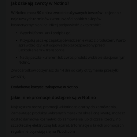
Jak działają zwroty w Notino?
W Notino masz 90 dni na zwrot nieużywanych towarów
- to jeden z
najdłuższych terminów zwrotu wśród polskich sklepów
kosmetycznych online. Niżej podpowiedź jak to zrobić:
Wypełnij formularz i podpisz go.
Przygotuj paczkę: zapakuj oświadczenie wraz z produktem. Warto
sprawdzić, czy jest odpowiednio zabezpieczony przed
uszkodzeniem w transporcie.
Nadaj paczkę kurierem lub zwróć produkt w sklepie stacjonarnym
Notino.
Zwrot środków otrzymasz do 14 dni od daty otrzymania przesyłki
zwrotnej.
Dodatkowe korzyści zakupowe w Notino
Jakie inne promocje dostępne są w Notino
Najczęstszy rodzaj promocji w Notino to gratisy do zamówienia.
Zamawiając produkty wybranych marek za określoną kwotę, możesz
dostać darmowe kosmetyki do zamówienia lub droższe rzeczy, np.
szczoteczkę elektryczną lub aparat. Informacje o takich promocjach
regularnie pojawiają się na Picodi.com