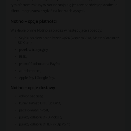
tym ofertom zakupy w Notino stają się jeszcze bardziej opłacalne, a
klienci mogą zaoszczędzić na kosztach wysyłki.
Notino – opcje płatności
W sklepie online Notino zapłacisz w następujące sposoby:
Szybki przelew przez Przelewy24 (wspiera Visa, MasterCard oraz
BLIKiem),
przelew tradycyjny,
BLIK,
płatność odroczona PayPo,
za pobraniem,
Apple Pay i Google Pay.
Notino – opcje dostawy
odbiór osobisty,
kurier InPost, DHL lub DPD,
paczkomaty InPost,
punkty odbioru DPD PickUp,
punkty odbioru DHL PickUp Point.