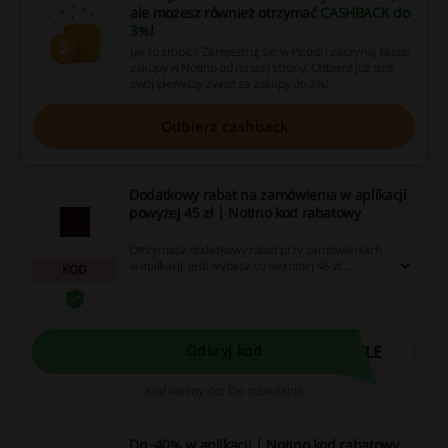
ale możesz również otrzymać
CASHBACK do
3%
!
Jak to zrobić? Zarejestruj się w Picodi i zaczynaj każde
zakupy w Notino od naszej strony. Odbierz już dziś
swój pierwszy zwrot za zakupy do 3%!
Odbierz cashback
Dodatkowy rabat na zamówienia w aplikacji
powyżej 45 zł | Notino kod rabatowy
Otrzymasz dodatkowy rabat przy zamówieniach
w aplikacji, jeśli wydasz co najmniej 45 zł.
KOD
Skorzystaj z promocji, korzystając z kodu
rabatowego. Cashback nie nalicza się przy
użyciu aplikacji Notino.
ILE
Odkryj kod
Kod ważny do: Do odwołania
Do -40% w aplikacji | Notino kod rabatowy