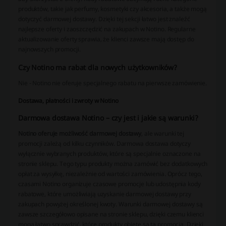
produktów, takie jak perfumy, kosmetyki czy akcesoria, a także mogą
dotyczyć darmowej dostawy. Dzięki tej sekcji łatwo jest znaleźć
najlepsze oferty i zaoszczędzić na zakupach w Notino. Regularne
aktualizowanie oferty sprawia, że klienci zawsze mają dostęp do
najnowszych promocji.
Czy Notino ma rabat dla nowych użytkowników?
Nie - Notino nie oferuje specjalnego rabatu na pierwsze zamówienie.
Dostawa, płatności i zwroty w Notino
Darmowa dostawa Notino – czy jest i jakie są warunki?
Notino oferuje możliwość darmowej dostawy
, ale warunki tej
promocji zależą od kilku czynników. Darmowa dostawa dotyczy
wyłącznie wybranych produktów, które są specjalnie oznaczone na
stronie sklepu. Tego typu produkty można zamówić bez dodatkowych
opłat za wysyłkę, niezależnie od wartości zamówienia. Oprócz tego,
czasami Notino organizuje czasowe promocje lub udostępnia kody
rabatowe, które umożliwiają uzyskanie darmowej dostawy przy
zakupach powyżej określonej kwoty. Warunki darmowej dostawy są
zawsze szczegółowo opisane na stronie sklepu, dzięki czemu klienci
mogą łatwo sprawdzić, które produkty objęte są tą promocją. Dzięki