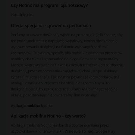
Czy Notino ma program lojalnościowy?
Aktualnie nie.
Oferta specjalna - grawer na perfumach
Perfumy to zawsze doskonały wybór na prezent, ale jeśli chcesz, aby
ten podarunek stał się naprawdę wyjątkowy, Notino oferuje opcję
wygrawerowania dedykacji na flakonie wybranych perfum i
kosmetyków. To świetny sposób, aby nadać klasycznemu prezentowi
osobisty charakter i wprowadzić do niego element sentymentalny.
Możesz wygrawerować na flakonie cokolwiek chcesz – od serdecznej
dedykacji, przez wspomnienie z wyjątkowej chwili, aż po ulubiony
cytat z filmu czy serialu. Taki gest na pewno zaskoczy obdarowaną
osobę i uczyni prezent jeszcze bardziej niezapomnianym. To
doskonała opcja, by uczcić rocznicę, urodziny lub inne szczególne
okazje, pozostawiając niepowtarzalny ślad w pamięci.
Aplikacja mobilna Notino
Aplikacja mobilna Notino – czy warto?
Aplikacja mobilna Notino jest bardzo dobrze oceniana przez
użytkowników iPhone’ów (4,8★). W sklepie aplikacji Google Play