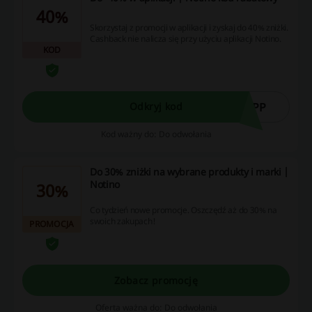
40%
Skorzystaj z promocji w aplikacji i zyskaj do 40% zniżki.
Cashback nie nalicza się przy użyciu aplikacji Notino.
KOD
APP
Odkryj kod
Kod ważny do: Do odwołania
Do 30% zniżki na wybrane produkty i marki |
Notino
30%
Co tydzień nowe promocje. Oszczędź aż do 30% na
swoich zakupach!
PROMOCJA
Zobacz promocję
Oferta ważna do: Do odwołania