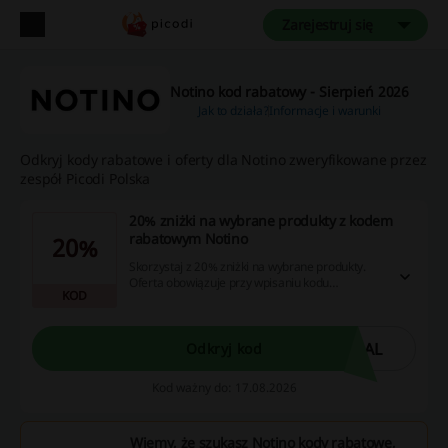
Zarejestruj się
Notino kod rabatowy - Sierpień 2026
Jak to działa?
Informacje i warunki
Odkryj kody rabatowe i oferty dla Notino zweryfikowane przez
zespół Picodi Polska
20% zniżki na wybrane produkty z kodem
rabatowym Notino
20%
Skorzystaj z 20% zniżki na wybrane produkty.
Oferta obowiązuje przy wpisaniu kodu
KOD
rabatowego. Cashback nie nalicza się przy
użyciu aplikacji Notino.
EAL
Odkryj kod
Kod ważny do: 17.08.2026
Wiemy, że szukasz Notino kody rabatowe,