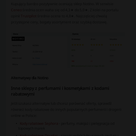
Kupujący bardzo pozytywnie oceniają sklep Notino. W serwisie
Ceneo
średnia ocen waha się od 4,3★ do 5,0★. Z kolei na portalu
opinii
Trustpilot
średnia ocena to 4,8★. Najczęściej chwalą
przystępne ceny, bogaty asortyment oraz szybką dostawę.
Alternatywy dla Notino
Inne sklepy z perfumami i kosmetykami z kodami
rabatowymi
Jeśli szukasz alternatyw lub chcesz porównać oferty, sprawdź
również kody rabatowe do innych popularnych perfumerii i drogerii
online w Polsce:
Kody rabatowe Sephora
- perfumy, makijaż i pielęgnacja od
topowych marek
Kody rabatowe Douglas
- szeroki wybór luksusowych perfum i