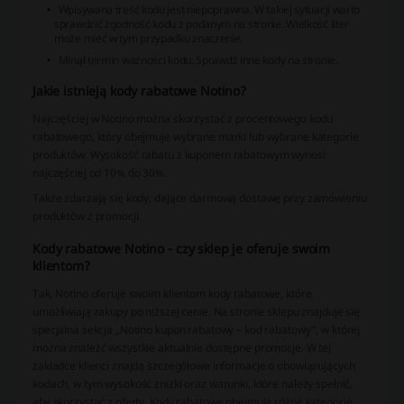
Wpisywana treść kodu jest niepoprawna. W takiej sytuacji warto
sprawdzić zgodność kodu z podanym na stronie. Wielkość liter
może mieć w tym przypadku znaczenie.
Minął termin ważności kodu. Sprawdź inne kody na stronie.
Jakie istnieją kody rabatowe Notino?
Najczęściej w Notino można skorzystać z procentowego kodu
rabatowego, który obejmuje wybrane marki lub wybrane kategorie
produktów. Wysokość rabatu z kuponem rabatowym wynosi
najczęściej od 10% do 30%.
Także zdarzają się kody, dające darmową dostawę przy zamówieniu
produktów z promocji.
Kody rabatowe Notino - czy sklep je oferuje swoim
klientom?
Tak, Notino oferuje swoim klientom kody rabatowe, które
umożliwiają zakupy po niższej cenie. Na stronie sklepu znajduje się
specjalna sekcja „Notino kupon rabatowy – kod rabatowy”, w której
można znaleźć wszystkie aktualnie dostępne promocje. W tej
zakładce klienci znajdą szczegółowe informacje o obowiązujących
kodach, w tym wysokość zniżki oraz warunki, które należy spełnić,
aby skorzystać z oferty. Kody rabatowe obejmują różne kategorie