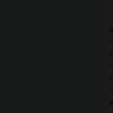
J
W
C
Ni
C
Z
J