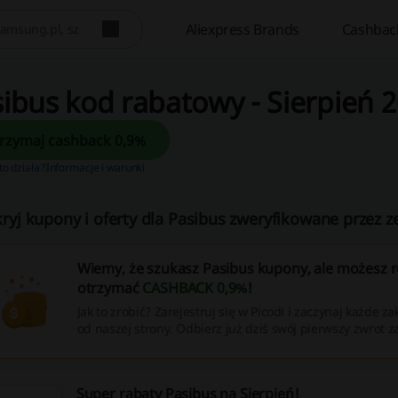
Aliexpress Brands
Cashbac
ibus kod rabatowy - Sierpień 
Otrzymaj cashback 0,9%
 to działa?
Informacje i warunki
ryj kupony i oferty dla Pasibus zweryfikowane przez z
Wiemy, że szukasz Pasibus kupony, ale możesz 
otrzymać
CASHBACK 0,9%
!
Jak to zrobić? Zarejestruj się w Picodi i zaczynaj każde 
od naszej strony. Odbierz już dziś swój pierwszy zwrot z
Super rabaty Pasibus na Sierpień!