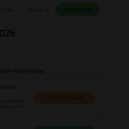
k Dnia
Zaloguj się
Zarejestruj się
2026
espół Picodi Polska
również
Odbierz cashback
zakupy w Pasibus
a zakupy 0,9%!