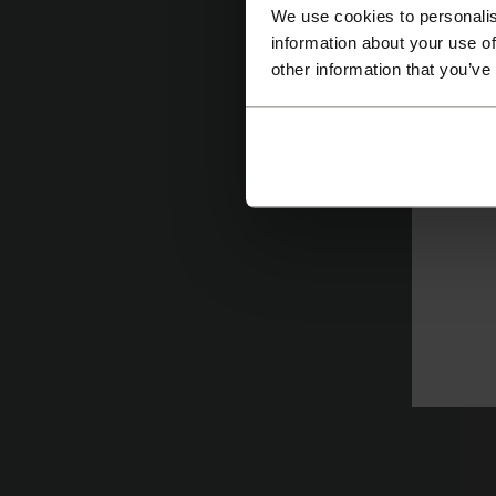
o
We use cookies to personalis
information about your use of
ze
other information that you’ve
C
S
s
b
ś
J
K