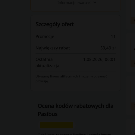
Informacje i warunki
Szczegóły ofert
Promocje
11
Największy rabat
59,49 zł
Ostatnia
1.08.2026, 06:01
aktualizacja
Używamy linków afiliacyjnych i możemy otrzymać
prowizję.
Ocena kodów rabatowych dla
Pasibus
Oceń kody rabatowe Pasibus i pomóż innym