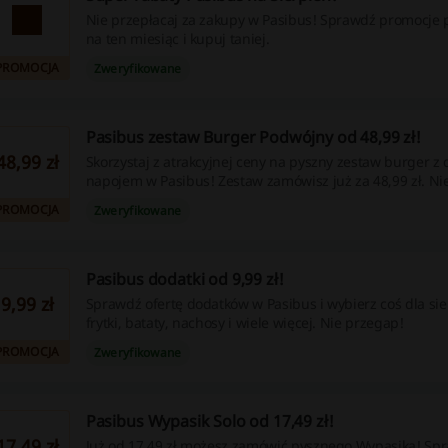
Nie przepłacaj za zakupy w Pasibus! Sprawdź promocje
na ten miesiąc i kupuj taniej.
PROMOCJA
Zweryfikowane
Pasibus zestaw Burger Podwójny od 48,99 zł!
48,99 zł
Skorzystaj z atrakcyjnej ceny na pyszny zestaw burger z 
napojem w Pasibus! Zestaw zamówisz już za 48,99 zł. Ni
PROMOCJA
Zweryfikowane
Pasibus dodatki od 9,99 zł!
9,99 zł
Sprawdź ofertę dodatków w Pasibus i wybierz coś dla sie
frytki, bataty, nachosy i wiele więcej. Nie przegap!
PROMOCJA
Zweryfikowane
Pasibus Wypasik Solo od 17,49 zł!
17,49 zł
Już od 17,49 zł możesz zamówić pysznego Wypasika! Spr