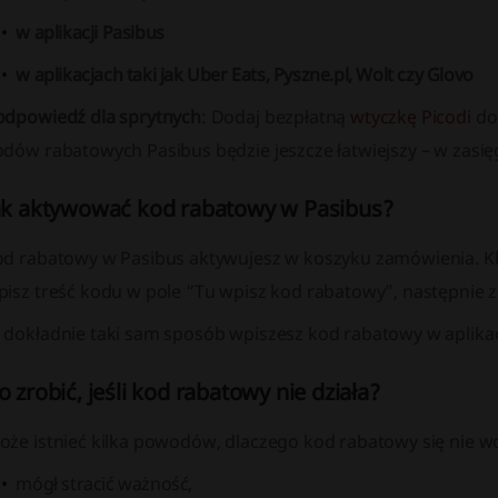
w aplikacji Pasibus
w aplikacjach taki jak Uber Eats, Pyszne.pl, Wolt czy Glovo
odpowiedź dla sprytnych
: Dodaj bezpłatną
wtyczkę Picodi
do 
odów rabatowych Pasibus będzie jeszcze łatwiejszy – w zasię
ak aktywować kod rabatowy w Pasibus?
od rabatowy w Pasibus aktywujesz w koszyku zamówienia. Kl
pisz treść kodu w pole “Tu wpisz kod rabatowy”, następnie z
 dokładnie taki sam sposób wpiszesz kod rabatowy w aplikacj
o zrobić, jeśli kod rabatowy nie działa?
oże istnieć kilka powodów, dlaczego kod rabatowy się nie wc
mógł stracić ważność,