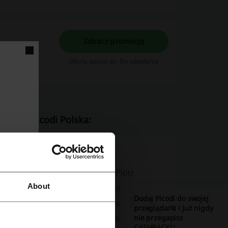
Zobacz promocję
! Box możesz
Oferta ważna do: Do odwołania
zespół Picodi Polska:
roku założyli Dawid Bojarojć, Piotr
About
 Nation i jest właścicielem 4 food trucków i
Dodaj Picodi do swojej
miastach. Receptury pierwszych burgerów były
przeglądarki i już nigdy
nie przegapisz
owicza. Pierwszy stacjonarny lokal został
CASHBACKU