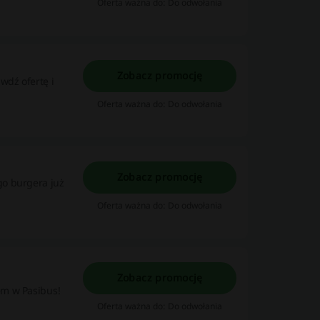
Oferta ważna do: Do odwołania
Zobacz promocję
wdź ofertę i
Oferta ważna do: Do odwołania
Zobacz promocję
go burgera już
Oferta ważna do: Do odwołania
Zobacz promocję
em w Pasibus!
Oferta ważna do: Do odwołania