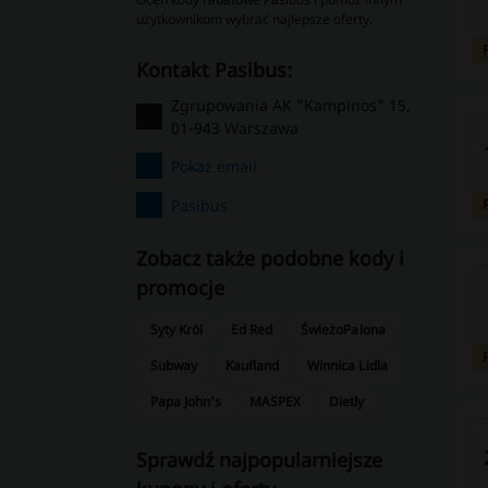
użytkownikom wybrać najlepsze oferty.
kontakt Pasibus:
Zgrupowania AK "Kampinos" 15,
01-943 Warszawa
Pokaż email
Pasibus
Zobacz także podobne kody i
promocje
Syty Król
Ed Red
ŚwieżoPalona
Subway
Kaufland
Winnica Lidla
Papa John's
MASPEX
Dietly
Sprawdź najpopularniejsze