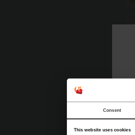
Naj
O
Pa
Consent
St
28
t
This website uses cookies