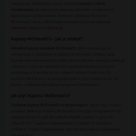
Także przez McDelivery można zamówić
pozycje z oferty
śniadaniowej
, ale tylko przez aplikację UberEats i w wybranych
lokalizacjach (w Warszawie, Krakowie, Gdańsku, Poznaniu i
Wrocławiu). Dania z McDonalda zamawia się przez aplikację
UberEats
,
Glovo
oraz
Pyszne.pl
.
Kupony McDonald’s – jak je zdobyć?
Aktualne kupony rabatowe McDonald’s
, które można użyć w
restauracjach, znajdziesz w aplikacji McDonald’s. Istnieją także
kupony rabatowe w postaci kodów, które cyklicznie wysyłają aplikacje
UberEars i Glovo w newsletterach i powiadomieniach push Jeśli
potrzebujesz kuponów na już, odwiedź stronę Picodi.com. Po
wpisaniu McDonald’s w specjalnym polu u góry znajdziesz się na
stronie z aktualnie dostępnymi kuponami McDonald’s.
Jak użyć kuponu McDonald’s?
Zniżkowe kupony McDonald’s w restauracjach
: aby je użyć, musisz
posiadać aplikację mobilną McDonald’s oraz być zalogowanym do
swojego konta. Przejdź do zakładki MojeM, zaznacz u góry filtr
„OkazYEAH!” i wybierz odpowiadający Ci kupon. Po kliknięciu
„Odbierz” możesz wygenerować kod QR, który należy zeskanować
lub przepisać.