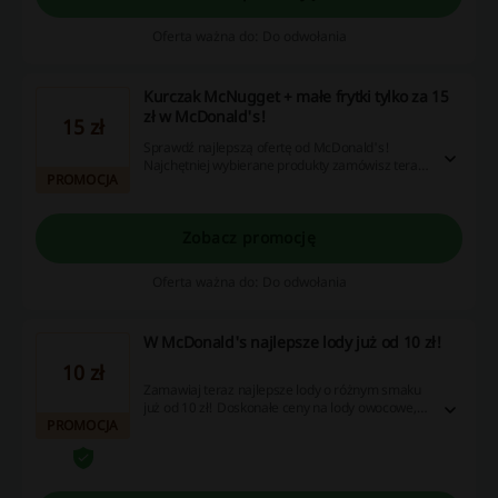
Oferta ważna do: Do odwołania
Kurczak McNugget + małe frytki tylko za 15
zł w McDonald's!
15 zł
Sprawdź najlepszą ofertę od McDonald's!
Najchętniej wybierane produkty zamówisz teraz
PROMOCJA
już za 15 zł - skorzystaj!
Zobacz promocję
Oferta ważna do: Do odwołania
W McDonald's najlepsze lody już od 10 zł!
10 zł
Zamawiaj teraz najlepsze lody o różnym smaku
już od 10 zł! Doskonałe ceny na lody owocowe,
PROMOCJA
czekoladowe i inne!