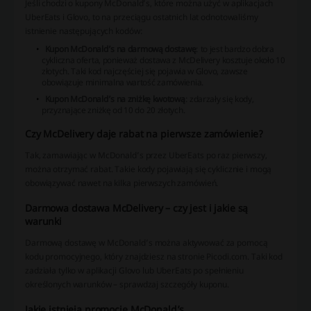
Jeśli chodzi o kupony McDonald’s, które można użyć w aplikacjach
UberEats i Glovo, to na przeciągu ostatnich lat odnotowaliśmy
istnienie następujących kodów:
Kupon McDonald’s na darmową dostawę
: to jest bardzo dobra
cykliczna oferta, ponieważ dostawa z McDelivery kosztuje około 10
złotych. Taki kod najczęściej się pojawia w Glovo, zawsze
obowiązuje minimalna wartość zamówienia.
Kupon McDonald’s na zniżkę kwotową
: zdarzały się kody,
przyznające zniżkę od 10 do 20 złotych.
Czy McDelivery daje rabat na pierwsze zamówienie?
Tak, zamawiając w McDonald’s przez UberEats po raz pierwszy,
można otrzymać rabat. Takie kody pojawiają się cyklicznie i mogą
obowiązywać nawet na kilka pierwszych zamówień.
Darmowa dostawa McDelivery – czy jest i jakie są
warunki
Darmową dostawę w McDonald’s można aktywować za pomocą
kodu promocyjnego, który znajdziesz na stronie Picodi.com. Taki kod
zadziała tylko w aplikacji Glovo lub UberEats po spełnieniu
określonych warunków – sprawdzaj szczegóły kuponu.
Jakie istnieją promocje McDonald’s