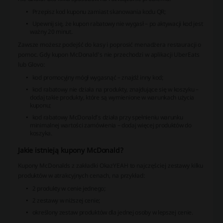
Przepisz kod kuponu zamiast skanowania kodu QR;
Upewnij się, że kupon rabatowy nie wygasł – po aktywacji kod jest
ważny 20 minut.
Zawsze możesz podejść do kasy i poprosić menadżera restauracji o
pomoc. Gdy kupon McDonald’s nie przechodzi w aplikacji UberEats
lub Glovo:
kod promocyjny mógł wygasnąć – znajdź inny kod;
kod rabatowy nie działa na produkty, znajdujące się w koszyku –
dodaj takie produkty, które są wymienione w warunkach użycia
kuponu;
kod rabatowy McDonald’s działa przy spełnieniu warunku
minimalnej wartości zamówienia – dodaj więcej produktów do
koszyka.
Jakie istnieją kupony McDonald?
Kupony McDonalds z zakładki OkazYEAH to najczęściej zestawy kilku
produktów w atrakcyjnych cenach, na przykład:
2 produkty w cenie jednego;
2 zestawy w niższej cenie;
określony zestaw produktów dla jednej osoby w lepszej cenie.