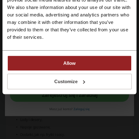
We also share information about your use of our site with
our social media, advertising and analytics partners who
Zarejestruj się przez konto Google
may combine it with other information that you’ve
provided to them or that they’ve collected from your use
Zarejestruj się przez swój e-mail
of their services.
Allow
Dzięki McDelivery możesz zamówić do domu w zasadzie wszystkie
ulubione dania, które znajdują się w ofercie restauracji McDonald’s:
Rejestrując się potwierdzasz zapoznanie się i akceptację "
Regulaminu
” oraz
"
Polityki Prywatności.
"
Customize
Burgery (w tym ulubione kanapki Drwala i Big Mac),
Wrapy,
Zarejestruj się i zarabiaj
Nuggetsy,
Zestawy Happy Meal,
Masz już konto?
Zaloguj się
McZestawy,
Lody i desery,
Napoje gazowane,
Dodatki, jak np. frytki i sosy.