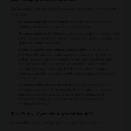
Oprócz wspomnianych kuponów zdarzają się jeszcze inne ciekawe
promocje:
Darmowa kanapka w McDonald’s
: co jakiś czas w niektórych
lokalizacjach można otrzymać kanapkę za friko;
Darmowa kawa w McDonald’s
: zdarzały się takie promocje, kiedy
wystarczyło w określonych dnach i godzinach wpaść do restauracji
i poprosić o darmową kawę;
Gratis za wypełnienie ankiety w McDonald’s
: po wizycie w
McDonaldzie możesz ocenić czystość restauracji, uprzejmość
obsługi i poprawność zamówienia wypełniając kwestionariusz.
Przepisz kod z paragonu do aplikacji mobilnej McDonald’s,
odpowiedz na pytania i dostaniesz kupon na darmowego
cheeseburgera lub lody, który zrealizujesz w ciągu 7 dni od jego
otrzymania;
Darmowe zabawki w Happy Meal
: w ofercie McDonald’s jest
ulubiona pozycja dzieci – Happy Meal. Zamawiając zestaw dla
dziecka, zawsze możesz liczyć na darmową zabawkę od
McDonalda. Zabawki z Happy Meal często są powiązane z
premierami kinowymi.
Black Friday i Cyber Monday w McDonald’s
McDonald’s jeszcze nie brał udziału w tych wyprzedażach.