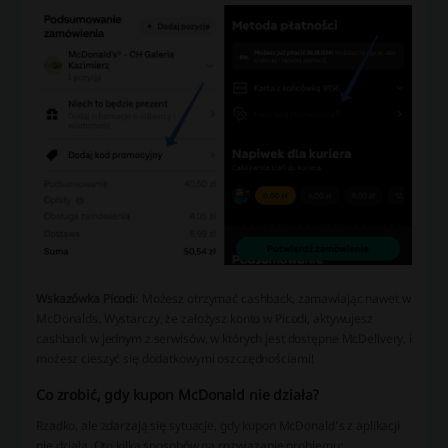
Wskazówka Picodi
: Możesz otrzymać cashback, zamawiając nawet w
McDonalds. Wystarczy, że założysz konto w Picodi, aktywujesz
cashback w jednym z serwisów, w których jest dostępne McDelivery, i
możesz cieszyć się dodatkowymi oszczędnościami!
Co zrobić, gdy kupon McDonald nie działa?
Rzadko, ale zdarzają się sytuacje, gdy kupon McDonald’s z aplikacji
nie działa. Oto kilka sposobów na rozwiązanie problemu: