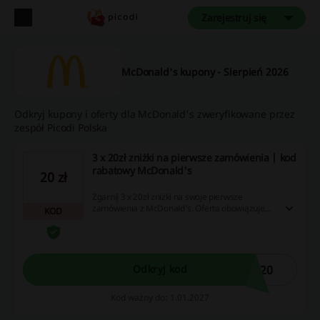
Zarejestruj się
McDonald's kupony - Sierpień 2026
Odkryj kupony i oferty dla McDonald's zweryfikowane przez
zespół Picodi Polska
3 x 20zł zniżki na pierwsze zamówienia | kod
rabatowy McDonald's
20 zł
Zgarnij 3 x 20zł zniżki na swoje pierwsze
zamówienia z McDonald's. Oferta obowiązuje
KOD
dla nowych użytkowników. Minimalna wartość
dla każdego zamówienia: 50 zł. Cashback
naliczany jest na zamówienia złożone za
pośrednictwem Pyszne.pl.
D20
Odkryj kod
Kod ważny do: 1.01.2027