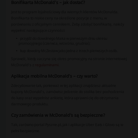
Bonifikarta McDonald’s – jak dostać?
Jest to program lojalnościowy dla wiernych klientów McDonalda.
Bonifikarta to niskie ceny na określone pozycje z menu, w
porównaniu z oficjalnym cennikiem. Żeby zdobyć bonifikartę, należy
wypełnić następujące czynności:
przyjdź do dowolnego Maka w pierwszym dniu okresu
promocyjnego (czerwca, września, grudnia);
kup dowolny McZestaw jako jedna z trzech pierwszych osób.
Sprawdź, kiedy zaczyna się okres promocyjny na stronie internetowej
McDonald’s z
regulaminami
.
Aplikacja mobilna McDonald’s – czy warto?
Zdecydowanie tak, ponieważ w tej aplikacji znajdziesz aktualne
kupony McDonald’s, zamówisz jedzenie do stolika bez pochodzenia
do kasy oraz wypełnisz ankietę, która uprawni cię do otrzymania
darmowego produktu.
Czy zamówienia w McDonald’s są bezpieczne?
Tak, zarówno portal Pyszne.pl, jak i aplikacje Uber Eats i Glovo są w
pełni bezpieczne.