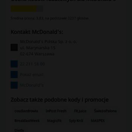
Średnia ocena: 3.83, na podstawie 3237 głosów
kontakt McDonald's:
McDonald’s Polska Sp. z o. o.
ul. Marynarska 15
02-674 Warszawa
22 211 58 00
Pokaż email
McDonald's
Zobacz także podobne kody i promocje
cosdlazdrowia
InPost Fresh
Fit Juice
ŚwieżoPalona
BreakfastWeek
MagicFit
Syty Król
MASPEX
Dietly