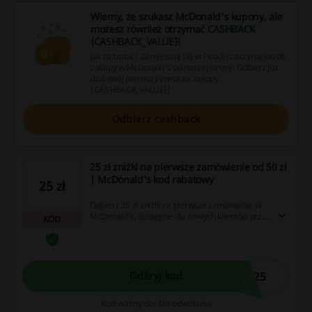
Wiemy, że szukasz McDonald's kupony, ale
możesz również otrzymać
CASHBACK
{CASHBACK_VALUE}
!
Jak to zrobić? Zarejestruj się w Picodi i zaczynaj każde
zakupy w McDonald's od naszej strony. Odbierz już
dziś swój pierwszy zwrot za zakupy
{CASHBACK_VALUE}!
Odbierz cashback
25 zł zniżki na pierwsze zamówienie od 50 zł
| McDonald's kod rabatowy
25 zł
Odbierz 25 zł zniżki na pierwsze zamówienie w
McDonald's, dostępne dla nowych klientów przy
KOD
zamówieniu minimum 50 zł.
D25
Odkryj kod
Kod ważny do: Do odwołania