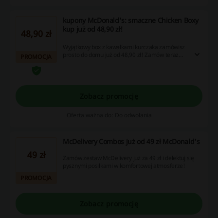
kupony McDonald's: smaczne Chicken Boxy
kup już od 48,90 zł!
48,90 zł
Wyjątkowy box z kawałkami kurczaka zamówisz
prosto do domu już od 48,90 zł! Zamów teraz
PROMOCJA
smaczne przekąski w niższej cenie!
Zobacz promocję
Oferta ważna do: Do odwołania
McDelivery Combos już od 49 zł McDonald's
49 zł
Zamów zestaw McDelivery już za 49 zł i delektuj się
pysznymi posiłkami w komfortowej atmosferze!
PROMOCJA
Zobacz promocję