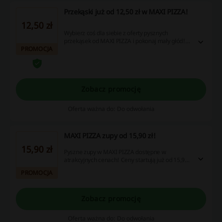
Przekąski już od 12,50 zł w MAXI PIZZA!
12,50 zł
Wybierz coś dla siebie z oferty pysznych
przekąsek od MAXI PIZZA i pokonaj mały głód!
PROMOCJA
Ceny zaczynają się już od 12,50 zł. Sprawdź i złóż
zamówienie!
Zobacz promocję
Oferta ważna do: Do odwołania
MAXI PIZZA zupy od 15,90 zł!
15,90 zł
Pyszne zupy w MAXI PIZZA dostępne w
atrakcyjnych cenach! Ceny startują już od 15,90
zł. Nie zwlekaj i złóż zamówienie już dziś!
PROMOCJA
Zobacz promocję
Oferta ważna do: Do odwołania