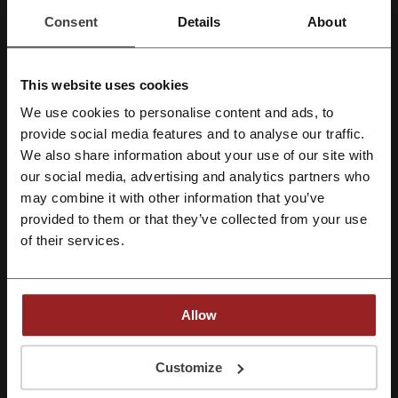
Korzystaj z kodów rabatowych i odbieraj
Consent
Details
About
cashback podczas zakupów w MAXI PIZZA
Odbierz cashback
This website uses cookies
We use cookies to personalise content and ads, to
Informacje i warunki
Zarejestruj się przez Facebooka
provide social media features and to analyse our traffic.
We also share information about your use of our site with
our social media, advertising and analytics partners who
Szczegóły ofert
Zarejestruj się przez konto Google
may combine it with other information that you’ve
Promocje
11
provided to them or that they’ve collected from your use
Zarejestruj się przez swój e-mail
of their services.
Największy rabat
15%
Ostatnia aktualizacja
5.08.2026, 22:17
Allow
Używamy linków afiliacyjnych i możemy otrzymać prowizję.
Rejestrując się potwierdzasz zapoznanie się i akceptację "
Regulaminu
” oraz
"
Polityki Prywatności.
"
Customize
Ocena kodów rabatowych dla MAXI PIZZA