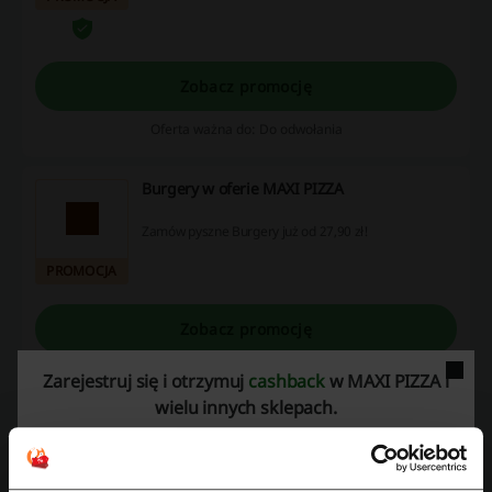
Zobacz promocję
Oferta ważna do: Do odwołania
Burgery w oferie MAXI PIZZA
Zamów pyszne Burgery już od 27,90 zł!
PROMOCJA
Zobacz promocję
Oferta ważna do: Do odwołania
Zarejestruj się i otrzymuj
cashback
w MAXI PIZZA i
wielu innych sklepach.
CASHBACK DO 0,9%