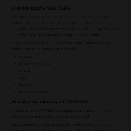
Co można kupić w MAXI PIZZA?
Specjalizacją marki są różne rodzaje pizzy na cieście cienkim i
grubym. Obok opcji klasycznych takich jak margherita czy
capricciosa, MAXI PIZZA ma w swojej ofercie pizze nietypowe, wśród
których każdy fan pizzy na pewno znajdzie coś dla siebie.
Menu MAXI PIZZA stale się rozszerza i dzisiaj – obok pizzy – ma
swoim klientom do zaoferowania również:
calzone,
lasagne i makarony,
sałatki,
zupy,
burgery,
przystawki i napoje.
Jak zdobyć kod rabatowy do MAXI PIZZA?
Na ten moment MAXI PIZZA udostępnia promocje, ale nie kody.
Kiedy to się zmieni, na pewno znajdziesz je u nas!
Nasza rada:
Dodaj bezpłatną
wtyczkę Picodi
do swojej przeglądark!
Dzięki niej dostęp do kodów rabatowych będzie jeszcze łatwiejszy – w