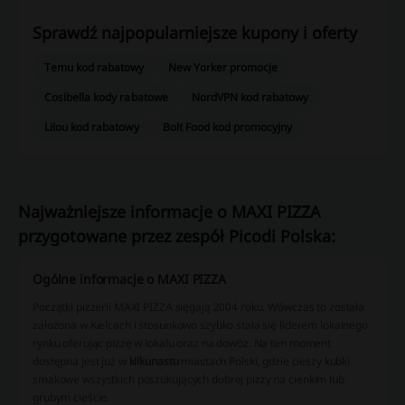
Sprawdź najpopularniejsze kupony i oferty
Temu kod rabatowy
New Yorker promocje
Cosibella kody rabatowe
NordVPN kod rabatowy
Lilou kod rabatowy
Bolt Food kod promocyjny
Najważniejsze informacje o MAXI PIZZA
przygotowane przez zespół Picodi Polska:
Ogólne informacje o MAXI PIZZA
Początki pizzerii MAXI PIZZA sięgają 2004 roku. Wówczas to została
założona w Kielcach i stosunkowo szybko stała się liderem lokalnego
rynku oferując pizzę w lokalu oraz na dowóz. Na ten moment
dostępna jest już w
kilkunastu
miastach Polski, gdzie cieszy kubki
smakowe wszystkich poszukujących dobrej pizzy na cienkim lub
grubym cieście.