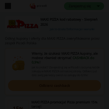
Zarejestruj się
MAXI PIZZA kod rabatowy - Sierpień
2026
Jak to działa?
Informacje i warunki
Odkryj kupony i oferty dla MAXI PIZZA zweryfikowane przez
zespół Picodi Polska
Wiemy, że szukasz MAXI PIZZA kupony, ale
możesz również otrzymać
CASHBACK do
0,9%
!
Jak to zrobić? Zarejestruj się w Picodi i zaczynaj każde
zakupy w MAXI PIZZA od naszej strony. Odbierz już
dziś swój pierwszy zwrot za zakupy do 0,9%!
Odbierz cashback
MAXI PIZZA promocja! Pizza premium 15%
taniej!
15%