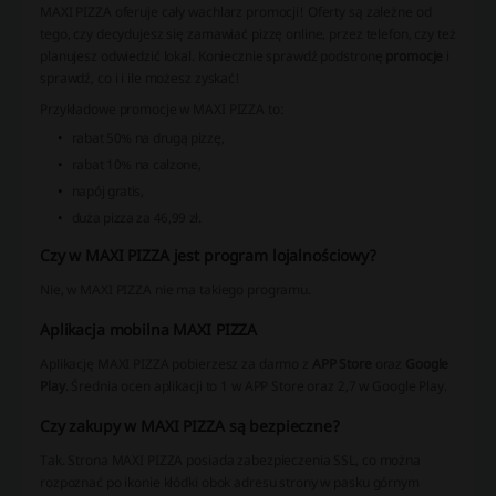
MAXI PIZZA oferuje cały wachlarz promocji! Oferty są zależne od
tego, czy decydujesz się zamawiać pizzę online, przez telefon, czy też
planujesz odwiedzić lokal. Koniecznie sprawdź podstronę
promocje
i
sprawdź, co i i ile możesz zyskać!
Przykładowe promocje w MAXI PIZZA to:
rabat 50% na drugą pizzę,
rabat 10% na calzone,
napój gratis,
duża pizza za 46,99 zł.
Czy w MAXI PIZZA jest program lojalnościowy?
Nie, w MAXI PIZZA nie ma takiego programu.
Aplikacja mobilna MAXI PIZZA
Aplikację MAXI PIZZA pobierzesz za darmo z
APP Store
oraz
Google
Play
. Średnia ocen aplikacji to 1 w APP Store oraz 2,7 w Google Play.
Czy zakupy w MAXI PIZZA są bezpieczne?
Tak. Strona MAXI PIZZA posiada zabezpieczenia SSL, co można
rozpoznać po ikonie kłódki obok adresu strony w pasku górnym