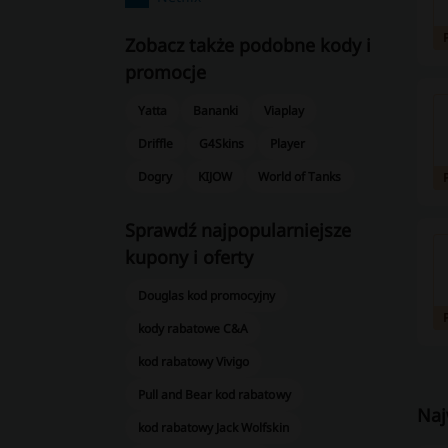
Zobacz także podobne kody i
promocje
Yatta
Bananki
Viaplay
Driffle
G4Skins
Player
Dogry
KIJOW
World of Tanks
Sprawdź najpopularniejsze
kupony i oferty
Douglas kod promocyjny
kody rabatowe C&A
kod rabatowy Vivigo
Pull and Bear kod rabatowy
Naj
kod rabatowy Jack Wolfskin