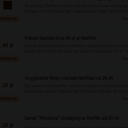
W aplikacji Netflix możesz oglądać filmy nawet wtedy, g
dostępu do internetu. Bez dodatkowych opłat. Wystarc
pakiet Netflix. Sprawdź już dziś!
Pr
PROMOCJA
Pakiet Standard za 49 zł w Netflix!
49 zł
Wykup pakiet Standard w Netflix i oglądaj filmy i seriale 
jakości w ramach miesięcznej opłaty w wysokości 49 zł. S
w regulaminie.
Pr
PROMOCJA
Oryginalne filmy i seriale Netflixa od 29 zł!
29 zł
Sprawdź cennik Netflix i wybierz najlepszy abonament dl
dokonaniu opłaty miesięcznej otrzymasz dostęp do oryg
produkcji Netflixa i wielu innych filmów i serialów.
Pr
PROMOCJA
Serial "Plotkara" dostępny w Netflix od 29 zł!
29 zł
Wykup dostęp do platformy Netflix i śledź losy bohateró