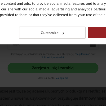
e content and ads, to provide social media features and to analy
Zarejestruj się Apple ID
 our site with our social media, advertising and analytics partn
 provided to them or that they’ve collected from your use of their
Zarejestruj się przez swój e-mail
Customize
Rejestrując się potwierdzasz zapoznanie się i akceptację "
Regulaminu
” oraz
"
Polityki Prywatności.
"
Zarejestruj się i zarabiaj
nto i ceny w Netflix
Masz już konto?
Zaloguj się
onto na portalu
www.netflix.com/pl/
upoważnia do korzystani
żne jest to, że oglądanie ulubionych produkcji na Netflix je
ażdemu nowemu użytkownikowi przysługuje
darmowy miesi
etflix.com/pl/ trzeba posiadać kartę kredytową i podpiąć ją