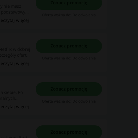
Zobacz promocję
dy nie masz
zy podstawowy
Oferta ważna do: Do odwołania
zeczytaj więcej
Zobacz promocję
Netflix w dobrej
zczegóły oferty
Oferta ważna do: Do odwołania
zeczytaj więcej
Zobacz promocję
a siebie. Po
inalnych
Oferta ważna do: Do odwołania
zeczytaj więcej
Zobacz promocję
w z Upper East