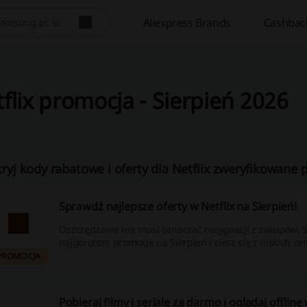
Aliexpress Brands
Cashbac
flix promocja - Sierpień 2026
ryj kody rabatowe i oferty dla Netflix zweryfikowane p
Sprawdź najlepsze oferty w Netflix na Sierpień!
Oszczędzanie nie musi oznaczać rezygnacji z zakupów.
najgorętsze promocje na Sierpień i ciesz się z niskich ce
PROMOCJA
Pobieraj filmy i seriale za darmo i oglądaj offline 