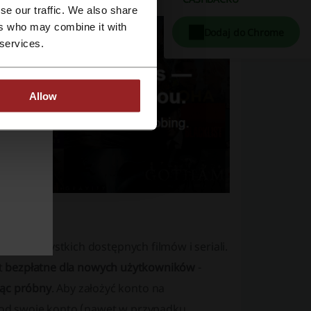
se our traffic. We also share
ers who may combine it with
Dodaj do Chrome
 services.
Allow
a ze wszystkich dostępnych filmów i seriali.
st
bezpłatne dla nowych użytkowników
-
ąc próbny
. Aby założyć konto na
 pod swoje konto (nawet w przypadku