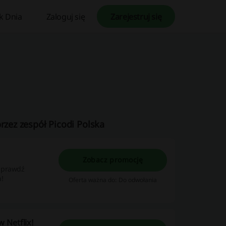
k Dnia
Zaloguj się
Zarejestruj się
rzez zespół Picodi Polska
Zobacz promocję
 Sprawdź
n!
Oferta ważna do: Do odwołania
w Netflix!