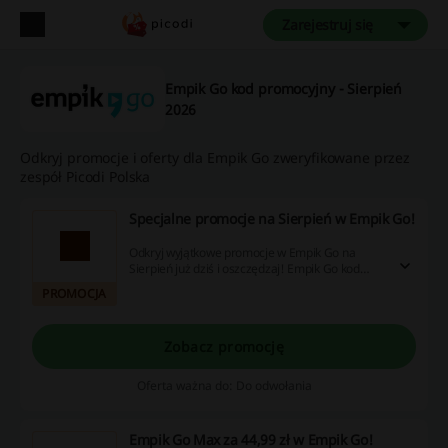
Zarejestruj się
Empik Go kod promocyjny - Sierpień
2026
Odkryj promocje i oferty dla Empik Go zweryfikowane przez
zespół Picodi Polska
Specjalne promocje na Sierpień w Empik Go!
Odkryj wyjątkowe promocje w Empik Go na
Sierpień już dziś i oszczędzaj! Empik Go kod
promocyjny nie będzie Ci potrzebny.
PROMOCJA
Zobacz promocję
Oferta ważna do: Do odwołania
Empik Go Max za 44,99 zł w Empik Go!