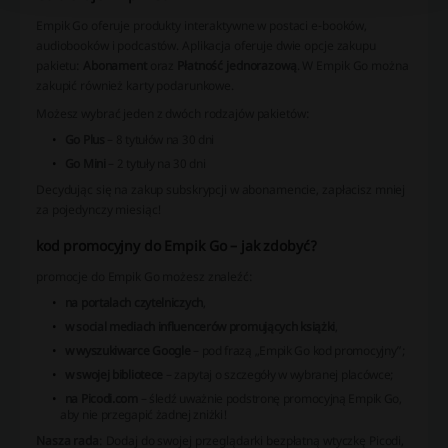
Empik Go oferuje produkty interaktywne w postaci e-booków,
audiobooków i podcastów. Aplikacja oferuje dwie opcje zakupu
pakietu:
Abonament
oraz
Płatność jednorazową
. W Empik Go można
zakupić również karty podarunkowe.
Możesz wybrać jeden z dwóch rodzajów pakietów:
Go Plus
– 8 tytułów na 30 dni
Go Mini
– 2 tytuły na 30 dni
Decydując się na zakup subskrypcji w abonamencie, zapłacisz mniej
za pojedynczy miesiąc!
kod promocyjny do Empik Go – jak zdobyć?
promocje do Empik Go możesz znaleźć:
na portalach czytelniczych
,
w social mediach influencerów promujących książki
,
w wyszukiwarce Google
– pod frazą „Empik Go kod promocyjny”;
w swojej bibliotece
– zapytaj o szczegóły w wybranej placówce;
na Picodi.com
– śledź uważnie podstronę promocyjną Empik Go,
aby nie przegapić żadnej zniżki!
Nasza rada
: Dodaj do swojej przeglądarki bezpłatną wtyczkę Picodi,