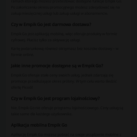
ramach którego możesz przetestować dostępne funkcje Empik Go.
Po zakończeniu okresu promocyjnego możesz zdecydować się na
zakup miesięcznej usługi lub zakup usługi w abonamencie.
Czy w Empik Go jest darmowa dostawa?
Empik Go jest aplikacją mobilną, więc oferuje produkty w formie
cyfrowej. Płacisz tylko za aktywację usługi.
Kartę podarunkową również otrzymasz bez kosztów dostawy – w
formie online.
Jakie inne promocje dostępne są w Empik Go?
Empik Go oferuje stałe ceny swoich usług, jednak zdarzają się
promocje przedłużające okres próbny. W tym celu warto śledzić
ofertę Picodi!
Czy w Empik Go jest program lojalnościowy?
Nie, Empik Go nie oferuje programu lojalnościowego. Ceny usług są
takie same dla każdego użytkownika.
Aplikacja mobilna Empik Go
Aplikację Empik Go możesz pobrać na swoje urządzenie mobilne z