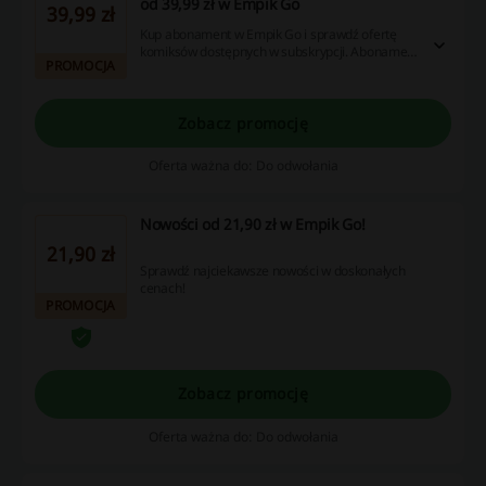
od 39,99 zł w Empik Go
39,99 zł
Kup abonament w Empik Go i sprawdź ofertę
komiksów dostępnych w subskrypcji. Abonament
PROMOCJA
od 39,99 zł miesięcznie.
Zobacz promocję
Oferta ważna do: Do odwołania
Nowości od 21,90 zł w Empik Go!
21,90 zł
Sprawdź najciekawsze nowości w doskonałych
cenach!
PROMOCJA
Zobacz promocję
Oferta ważna do: Do odwołania