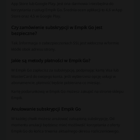
App Store lub Google Play. Jest ona darmowa i niezbędna do
korzystania z usługi Empik Go. Średnia ocen aplikacji to 4,6 w App
Store oraz 4,5 w Google Play.
Czy zamówienie subskrypcji w Empik Go jest
bezpieczne?
Tak. Informacja o zabezpieczeniach SSL jest widoczna w formie
kłódki obok adresu strony.
Jakie są metody płatności w Empik Go?
W Empik Go zapłacisz za subskrypcję, podpinając kartę Visa lub
MasterCard do swojego konta. Jeśli wybierzesz opcję usługi w
abonamencie, płatność będzie pobierana co miesiąc.
Kartę podarunkową w Empik Go możesz zakupić na stronie sklepu
Empik.
Anulowanie subskrypcji Empik Go
W każdej chwili możesz anulować zakupioną subskrypcję. Od
momentu anulacji będziesz mieć możliwość korzystania z oferty
Empik Go do końca trwania aktualnego okresu rozliczeniowego.