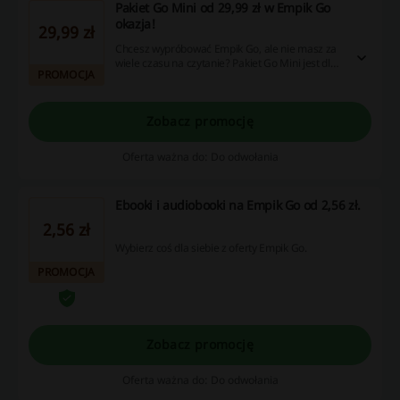
Pakiet Go Mini od 29,99 zł w Empik Go
okazja!
29,99 zł
Chcesz wypróbować Empik Go, ale nie masz za
wiele czasu na czytanie? Pakiet Go Mini jest dla
PROMOCJA
Ciebie! Za jedyne 29,99 zł możesz pobrać dwa
dowolne audiobooki lub e-booki oraz masz
nielimitowany dostęp do najlepszych podcastów.
Sprawdź!
Zobacz promocję
Oferta ważna do: Do odwołania
Ebooki i audiobooki na Empik Go od 2,56 zł.
2,56 zł
Wybierz coś dla siebie z oferty Empik Go.
PROMOCJA
Zobacz promocję
Oferta ważna do: Do odwołania