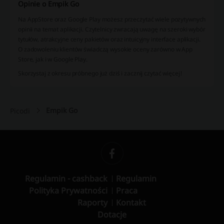
Opinie o Empik Go
Na AppStore oraz Google Play możesz przeczytać wiele pozytywnych
opinii na temat aplikacji. Czytelnicy zwracają uwagę na szeroki wybór
tytułów, atrakcyjne ceny pakietów oraz intuicyjny interface aplikacji.
O zadowoleniu klientów świadczą wysokie oceny zarówno w App
Store, jak i w Google Play.
Skorzystaj z okresu próbnego już dziś i zacznij czytać więcej!
Empik Go
Picodi
Regulamin - cashback
Regulamin
Polityka Prywatności
Praca
Raporty
Kontakt
Dotacje