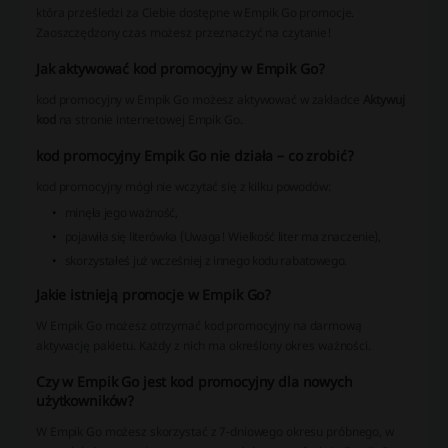
która prześledzi za Ciebie dostępne w Empik Go promocje.
Zaoszczędzony czas możesz przeznaczyć na czytanie!
Jak aktywować kod promocyjny w Empik Go?
kod promocyjny w Empik Go możesz aktywować w zakładce
Aktywuj
kod
na stronie internetowej Empik Go.
kod promocyjny Empik Go nie działa – co zrobić?
kod promocyjny mógł nie wczytać się z kilku powodów:
minęła jego ważność,
pojawiła się literówka (Uwaga! Wielkość liter ma znaczenie),
skorzystałeś już wcześniej z innego kodu rabatowego.
Jakie istnieją promocje w Empik Go?
W Empik Go możesz otrzymać kod promocyjny na darmową
aktywację pakietu. Każdy z nich ma określony okres ważności.
Czy w Empik Go jest kod promocyjny dla nowych
użytkowników?
W Empik Go możesz skorzystać z 7-dniowego okresu próbnego, w