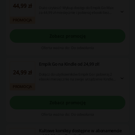
44,99 zł
Dużo czytasz? Wykup dostęp do Empik Go Max
za 44,99 zł miesięcznie i pobieraj ebooki bez
limitu! Szczegóły oferty znajdziesz na stronie.
PROMOCJA
Zobacz promocję
Oferta ważna do: Do odwołania
Empik Go na Kindle od 24,99 zł!
24,99 zł
Dołącz do użytkowników Empik Go i pobieraj 2
ebooki miesięcznie na swoje urządzenie Kindle.
W ofercie tysiące dostępnych tytułów.
PROMOCJA
Zobacz promocję
Oferta ważna do: Do odwołania
Kultowe komiksy dostępne w abonamencie