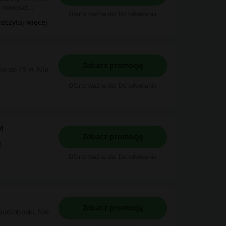
e nowości
Oferta ważna do: Do odwołania
y, już od 26,99
zeczytaj więcej
Zobacz promocję
e do 13 zł. Nie
Oferta ważna do: Do odwołania
!
Zobacz promocję
!
Oferta ważna do: Do odwołania
Zobacz promocję
audiobooki. Nie