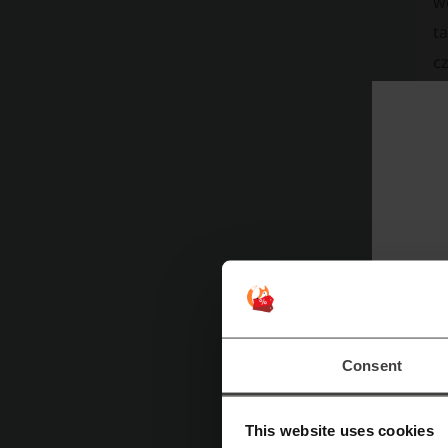
w
t
cz
p
Ta
Pu
Consent
This website uses cookies