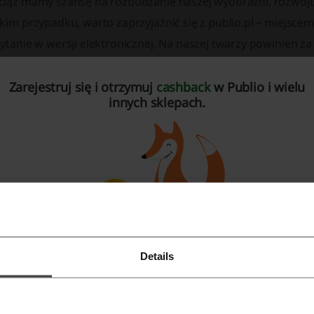
ciąż mamy szansę na rozbudzanie naszej wyobraźni, rozwo
akim przypadku, warto zaprzyjaźnić się z publio.pl – miejs
ytanie w wersji elektronicznej. Na naszej twarzy powinien z
ublio.pl oferuje również wyjątkowe
kody rabatowe
, obniżaj
Zarejestruj się i otrzymuj
cashback
w Publio i wielu
innych sklepach.
nie czytanie na publio.pl
blio.pl to
księgarnia internetowa
, w której nabędziemy:
Details
E-booki
Zarejestruj się przez Facebooka
Audiobooki
Zarejestruj się przez konto Google
E-prasę