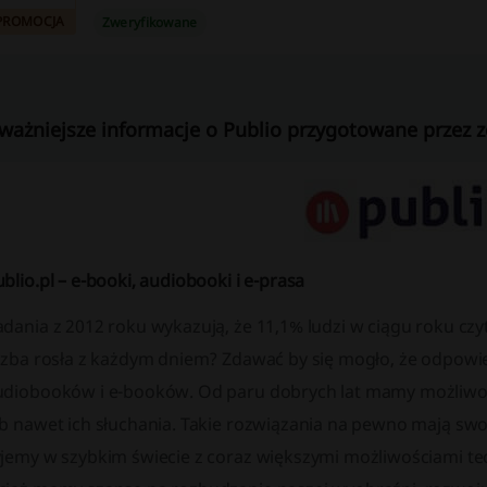
PROMOCJA
Zweryfikowane
ważniejsze informacje o Publio przygotowane przez z
blio.pl – e-booki, audiobooki i e-prasa
dania z 2012 roku wykazują, że 11,1% ludzi w ciągu roku czyta
iczba rosła z każdym dniem? Zdawać by się mogło, że odpowie
udiobooków i e-booków. Od paru dobrych lat mamy możliwość 
ub nawet ich słuchania. Takie rozwiązania na pewno mają swo
yjemy w szybkim świecie z coraz większymi możliwościami te