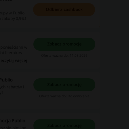
Odbierz cashback
akupy w Publio
a zakupy 0,9%!
Zobacz promocję
opowieściami w
at literatury w
Oferta ważna do: 11.08.2026
zeczytaj więcej
Publio
Zobacz promocję
nych rabatów i
y!
Oferta ważna do: Do odwołania
mocja Publio
Zobacz promocję
esz się nimi od