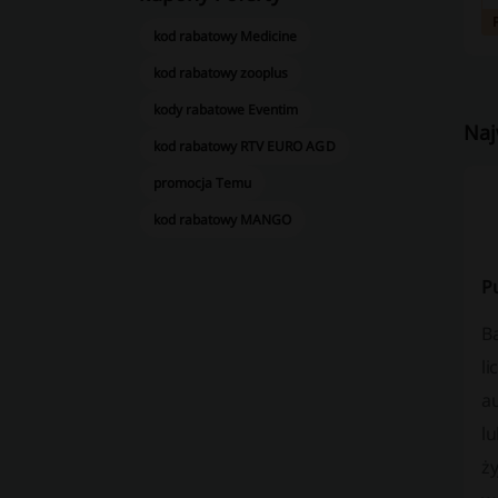
kod rabatowy Medicine
kod rabatowy zooplus
kody rabatowe Eventim
Naj
kod rabatowy RTV EURO AGD
promocja Temu
kod rabatowy MANGO
Pu
Ba
l
a
l
ż