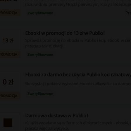
razu w dniu premiery! Bądź pierwszym, który zrecenzuj
wydawnicze dzięki Publio. Sprawdź nadchodzące premier
Pr
PROMOCJA
Zweryfikowane
zł!
Ebooki w promocji do 13 zł w Publio!
13 zł
Sprawdź promocję na ebooki w Publio i kup ebooki w ceni
przegap takiej okazji!
PROMOCJA
Zweryfikowane
Ebooki za darmo bez użycia Publio kod rabatowy
0 zł
Skorzystaj i pobierz wybrane ebooki całkowicie za darmo
Zweryfikowane
PROMOCJA
Darmowa dostawa w Publio!
Książki wysyłane są w formach elektronicznych - ebooki, 
płacisz więc za wysyłkę.