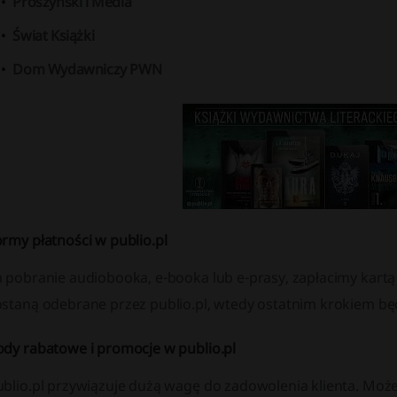
Prószyński i Media
Świat Książki
Dom Wydawniczy PWN
rmy płatności w publio.pl
a pobranie audiobooka, e-booka lub e-prasy, zapłacimy kartą
ostaną odebrane przez publio.pl, wtedy ostatnim krokiem 
ody rabatowe i promocje w publio.pl
ublio.pl przywiązuje dużą wagę do zadowolenia klienta. Mo