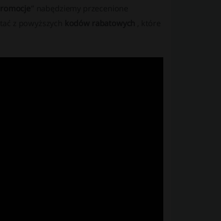
romocje
” nabędziemy przecenione
stać z powyższych
kodów rabatowych
, które