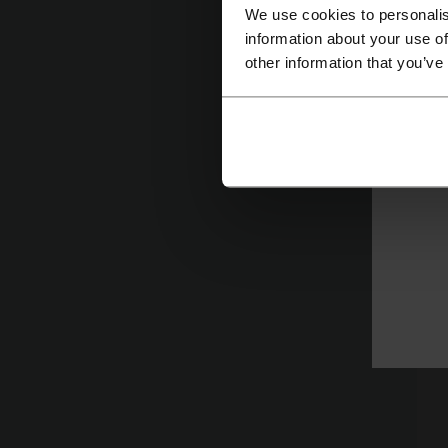
We use cookies to personalis
information about your use of
other information that you’ve
T
p
tu
wi
d
p
Pr