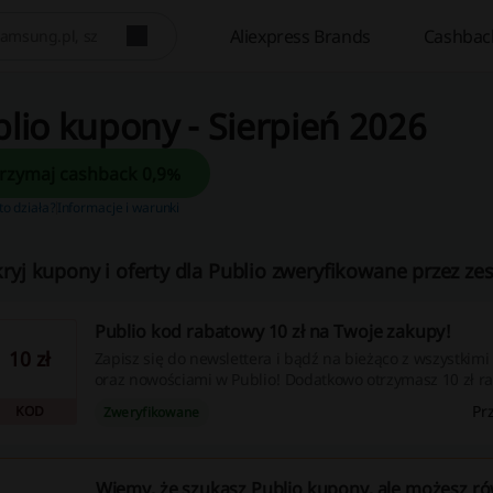
Aliexpress Brands
Cashbac
lio kupony - Sierpień 2026
Otrzymaj cashback 0,9%
 to działa?
Informacje i warunki
ryj kupony i oferty dla Publio zweryfikowane przez zes
Publio kod rabatowy 10 zł na Twoje zakupy!
10 zł
Zapisz się do newslettera i bądź na bieżąco z wszystkim
oraz nowościami w Publio! Dodatkowo otrzymasz 10 zł r
zamówienie, nie przegap! Kup taniej, wpisując kod raba
Pr
KOD
Zweryfikowane
promocyjny.
Wiemy, że szukasz Publio kupony, ale możesz r