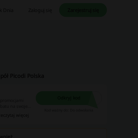
k Dnia
Zaloguj się
Zarejestruj się
pół Picodi Polska
Odkryj kod
i promocjami
abatu na swoje
Kod ważny do: Do odwołania
towy w pole kod
zeczytaj więcej
ównież