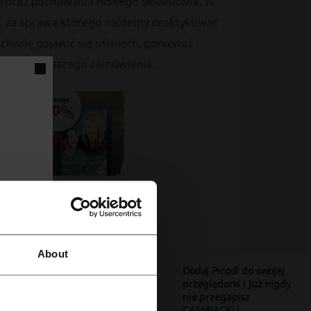
ju oraz poznawania nowego słownictwa. W
cem, za sprawą którego możemy praktykować
a chwilę pojawić się uśmiech, ponieważ
ące kwotę naszego zamówienia.
About
Dodaj Picodi do swojej
przeglądarki i już nigdy
nie przegapisz
CASHBACKU