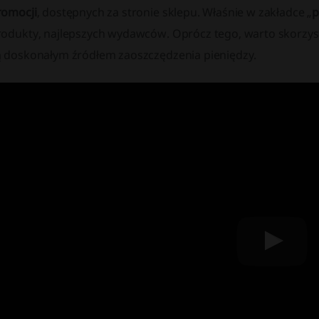
romocji
, dostępnych za stronie sklepu. Właśnie w zakładce „
p
rodukty, najlepszych wydawców. Oprócz tego, warto skorzy
ą doskonałym źródłem zaoszczędzenia pieniędzy.