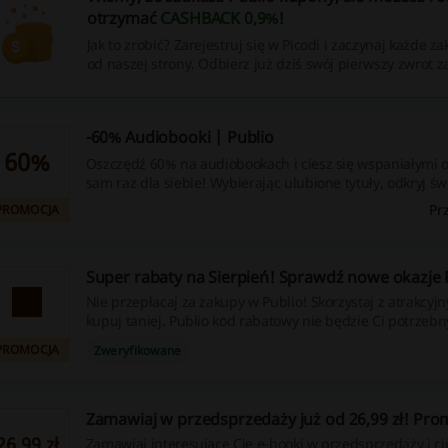
otrzymać
CASHBACK 0,9%
!
Jak to zrobić? Zarejestruj się w Picodi i zaczynaj każde z
od naszej strony. Odbierz już dziś swój pierwszy zwrot z
-60% Audiobooki | Publio
60%
Oszczędź 60% na audiobookach i ciesz się wspaniałymi 
sam raz dla siebie! Wybierając ulubione tytuły, odkryj świ
nowej odsłonie.
Pr
PROMOCJA
Super rabaty na Sierpień! Sprawdź nowe okazje 
Nie przepłacaj za zakupy w Publio! Skorzystaj z atrakcyj
kupuj taniej. Publio kod rabatowy nie będzie Ci potrzebn
PROMOCJA
Zweryfikowane
Zamawiaj w przedsprzedaży już od 26,99 zł! Pro
26,99 zł
Zamawiaj interesujące Cię e-booki w przedsprzedaży i ci