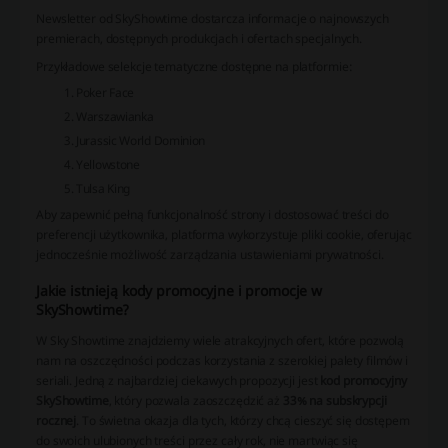
Newsletter od SkyShowtime dostarcza informacje o najnowszych
premierach, dostępnych produkcjach i ofertach specjalnych.
Przykładowe
selekcje tematyczne dostępne na platformie:
Poker Face
Warszawianka
Jurassic World Dominion
Yellowstone
Tulsa King
Aby zapewnić pełną funkcjonalność strony i dostosować treści do
preferencji użytkownika, platforma wykorzystuje pliki cookie, oferując
jednocześnie możliwość zarządzania ustawieniami prywatności.
Jakie istnieją kody promocyjne i promocje w
SkyShowtime?
W Sky Showtime znajdziemy wiele atrakcyjnych ofert, które pozwolą
nam na oszczędności podczas korzystania z szerokiej palety filmów i
seriali. Jedną z najbardziej ciekawych propozycji jest
kod promocyjny
SkyShowtime
, który pozwala zaoszczędzić aż
33% na subskrypcji
rocznej
. To świetna okazja dla tych, którzy chcą cieszyć się dostępem
do swoich ulubionych treści przez cały rok, nie martwiąc się