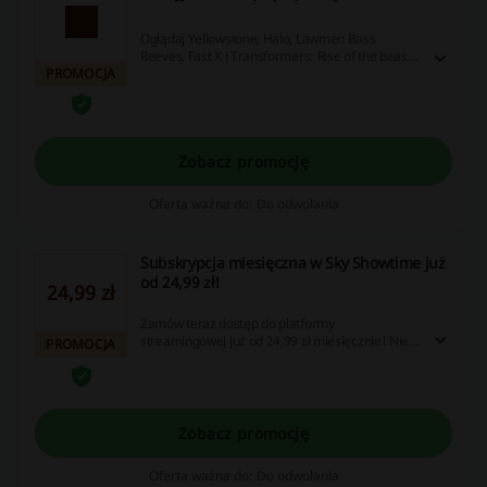
Oglądaj Yellowstone, Halo, Lawmen Bass
Reeves, Fast X i Transformers: Rise of the beasts
PROMOCJA
na SkyShowtime już dziś!
Zobacz promocję
Oferta ważna do: Do odwołania
Subskrypcja miesięczna w Sky Showtime już
od 24,99 zł!
24,99 zł
Zamów teraz dostęp do platformy
streamingowej już od 24,99 zł miesięcznie! Nie
PROMOCJA
zwlekaj i skorzystaj z promocji!
Zobacz promocję
Oferta ważna do: Do odwołania