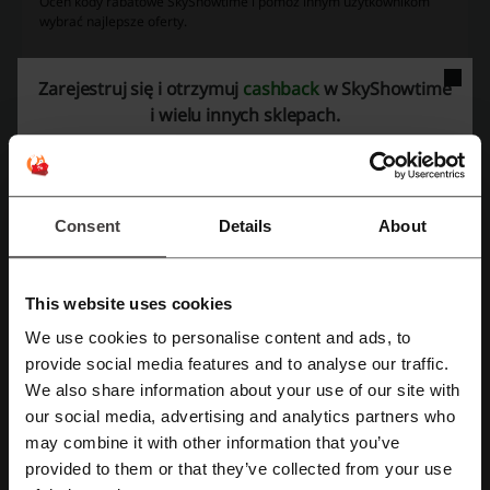
Oceń kody rabatowe SkyShowtime i pomóż innym użytkownikom
wybrać najlepsze oferty.
kontakt SkyShowtime:
Zarejestruj się i otrzymuj
cashback
w SkyShowtime
SkyShowtime
i wielu innych sklepach.
Zobacz także podobne kody i promocje
Steam
Viagogo
Prime Video
Pilot WP
Helios
Consent
Details
About
keye
Cinema City
Fuksiarz
Canal+
Sprawdź najpopularniejsze kupony i oferty
This website uses cookies
We use cookies to personalise content and ads, to
Konesso kupon rabatowy
kupony AliExpress
Zarejestruj się przez Facebooka
provide social media features and to analyse our traffic.
Fotousługi Cewe kod rabatowy
We also share information about your use of our site with
Peek and Cloppenburg kod rabatowy
our social media, advertising and analytics partners who
Zarejestruj się przez konto Google
may combine it with other information that you’ve
kody rabatowe Media Expert
DPD kody rabatowe
provided to them or that they’ve collected from your use
Zarejestruj się przez swój e-mail