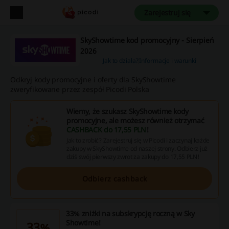
Zarejestruj się
SkyShowtime kod promocyjny - Sierpień
2026
Jak to działa?
Informacje i warunki
Odkryj kody promocyjne i oferty dla SkyShowtime
zweryfikowane przez zespół Picodi Polska
Wiemy, że szukasz SkyShowtime kody
promocyjne, ale możesz również otrzymać
CASHBACK do 17,55 PLN
!
Jak to zrobić? Zarejestruj się w Picodi i zaczynaj każde
zakupy w SkyShowtime od naszej strony. Odbierz już
dziś swój pierwszy zwrot za zakupy do 17,55 PLN!
Odbierz cashback
33% zniżki na subskrypcję roczną w Sky
Showtime!
33%