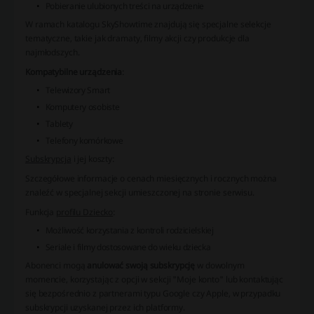
Pobieranie ulubionych treści na urządzenie
W ramach katalogu SkyShowtime znajdują się specjalne selekcje
tematyczne, takie jak dramaty, filmy akcji czy produkcje dla
najmłodszych.
Kompatybilne urządzenia
:
Telewizory Smart
Komputery osobiste
Tablety
Telefony komórkowe
Subskrypcja
i jej koszty:
Szczegółowe informacje o cenach miesięcznych i rocznych można
znaleźć w specjalnej sekcji umieszczonej na stronie serwisu.
Funkcja
profilu Dziecko
:
Możliwość korzystania z kontroli rodzicielskiej
Seriale i filmy dostosowane do wieku dziecka
Abonenci mogą
anulować swoją subskrypcję
w dowolnym
momencie, korzystając z opcji w sekcji "Moje konto" lub kontaktując
się bezpośrednio z partnerami typu Google czy Apple, w przypadku
subskrypcji uzyskanej przez ich platformy.