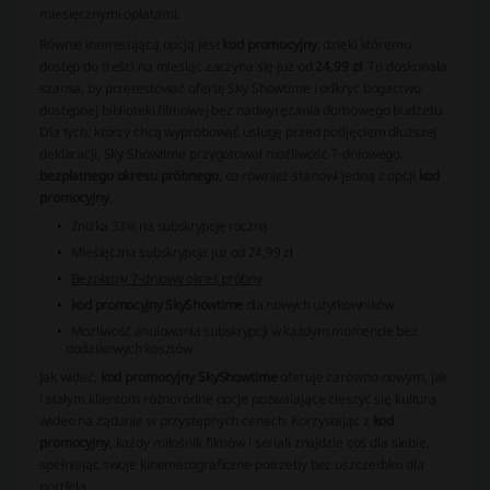
miesięcznymi opłatami.
Równie interesującą opcją jest
kod promocyjny
, dzięki któremu
dostęp do treści na miesiąc zaczyna się już od
24,99 zł
. To doskonała
szansa, by przetestować ofertę Sky Showtime i odkryć bogactwo
dostępnej biblioteki filmowej bez nadwyrężania domowego budżetu.
Dla tych, którzy chcą wypróbować usługę przed podjęciem dłuższej
deklaracji, Sky Showtime przygotował możliwość 7-dniowego,
bezpłatnego okresu próbnego
, co również stanowi jedną z opcji
kod
promocyjny
.
Zniżka 33% na subskrypcję roczną
Miesięczna subskrypcja już od 24,99 zł
Bezpłatny 7-dniowy okres próbny
kod promocyjny SkyShowtime
dla nowych użytkowników
Możliwość anulowania subskrypcji w każdym momencie bez
dodatkowych kosztów
Jak widać,
kod promocyjny SkyShowtime
oferuje zarówno nowym, jak
i stałym klientom różnorodne opcje pozwalające cieszyć się kulturą
wideo na żądanie w przystępnych cenach. Korzystając z
kod
promocyjny
, każdy miłośnik filmów i seriali znajdzie coś dla siebie,
spełniając swoje kinematograficzne potrzeby bez uszczerbku dla
portfela.