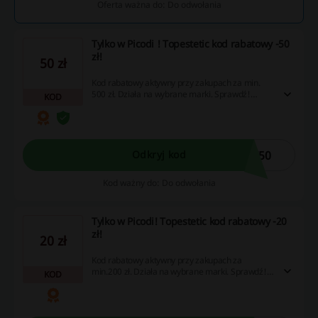
Oferta ważna do: Do odwołania
Tylko w Picodi ! Topestetic kod rabatowy -50
zł!
50 zł
Kod rabatowy aktywny przy zakupach za min.
500 zł. Działa na wybrane marki. Sprawdź!
KOD
Koniecznie skonsultuj się z kosmetologami przed
zakupem. Polecamy!
T50
Odkryj kod
Kod ważny do: Do odwołania
Tylko w Picodi! Topestetic kod rabatowy -20
zł!
20 zł
Kod rabatowy aktywny przy zakupach za
min.200 zł. Działa na wybrane marki. Sprawdź!
KOD
Skorzystaj wcześniej z darmowej porady
specjalistów!