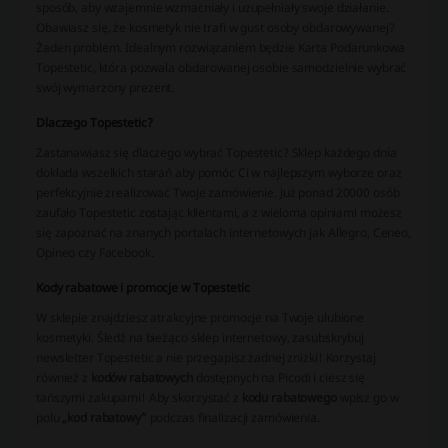
sposób, aby wzajemnie wzmacniały i uzupełniały swoje działanie.
Obawiasz się, że kosmetyk nie trafi w gust osoby obdarowywanej?
Żaden problem. Idealnym rozwiązaniem będzie Karta Podarunkowa
Topestetic, która pozwala obdarowanej osobie samodzielnie wybrać
swój wymarzony prezent.
Dlaczego Topestetic?
Zastanawiasz się dlaczego wybrać Topestetic? Sklep każdego dnia
dokłada wszelkich starań aby pomóc Ci w najlepszym wyborze oraz
perfekcyjnie zrealizować Twoje zamówienie. Już ponad 20000 osób
zaufało Topestetic zostając klientami, a z wieloma opiniami możesz
się zapoznać na znanych portalach internetowych jak Allegro, Ceneo,
Opineo czy Facebook.
Kody rabatowe i promocje w Topestetic
W sklepie znajdziesz atrakcyjne promocje na Twoje ulubione
kosmetyki. Śledź na bieżąco sklep internetowy, zasubskrybuj
newsletter Topestetic a nie przegapisz żadnej zniżki! Korzystaj
również z
kodów rabatowych
dostępnych na Picodi i ciesz się
tańszymi zakupami! Aby skorzystać z
kodu rabatowego
wpisz go w
polu
„kod rabatowy”
podczas finalizacji zamówienia.