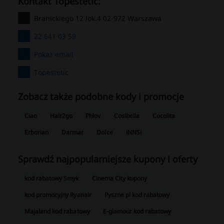
kontakt Topestetic:
Branickiego 12 lok.4 02-972 Warszawa
22 641 03 59
Pokaż email
Topestetic
Zobacz także podobne kody i promocje
Ciao
Hair2go
Phlov
Cosibella
Cocolita
Erborian
Darmar
Dolce
iNNSi
Sprawdź najpopularniejsze kupony i oferty
kod rabatowy Smyk
Cinema City kupony
kod promocyjny Ryanair
Pyszne pl kod rabatowy
Majaland kod rabatowy
E-glamour kod rabatowy