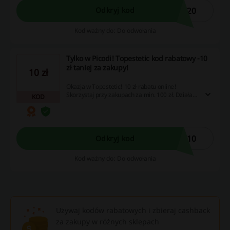
T20
Odkryj kod
Kod ważny do: Do odwołania
Tylko w Picodi! Topestetic kod rabatowy -10
zł taniej za zakupy!
10 zł
Okazja w Topestetic! 10 zł rabatu online!
Skorzystaj przy zakupach za min. 100 zł. Działa
KOD
na wybrane marki. Sprawdź! Obniż cenę
zakupów! Wpisz Topestetic kod rabatowy w
miejsce kod rabatowy.
T10
Odkryj kod
Kod ważny do: Do odwołania
Używaj kodów rabatowych i zbieraj cashback
za zakupy w różnych sklepach