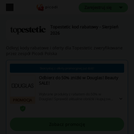
Zarejestruj się
Topestetic kod rabatowy - Sierpień
2026
Odkryj kody rabatowe i oferty dla Topestetic zweryfikowane
przez zespół Picodi Polska
Skorzystaj z oferty promocyjnej już dziś!
Odbierz do 50% zniżki w Douglas! Beauty
SALE!
Wybrane produkty z rabatem do 50% w
Douglas! Sprawdź aktualne obniżki i kupuj swoje
PROMOCJA
ulubione kosmetyki kolorowe i pielęgnacyjne w
niższej cenie! Cashback nie nalicza się przy
użyciu aplikacji Douglas.
Zobacz promocję