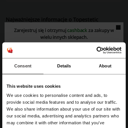
Najważniejsze informacje o Topestetic
przygotowane przez zespół Picodi Polska:
Zarejestruj się i otrzymuj
cashback
za zakupy w
wielu innych sklepach.
Topestetic
Consent
Details
About
This website uses cookies
We use cookies to personalise content and ads, to
Topestetic jest sklepem internetowym, który w swojej bogatej ofercie
Zarejestruj się przez Facebooka
provide social media features and to analyse our traffic.
posiada dermokosmetyki dedykowane zarówno do pielęgnacji,
We also share information about your use of our site with
stylizacji, makijażu profesjonalnego, a także suplementy diety
wykazujące pozytywny wpływ na stan i kondycję skóry, włosów i
our social media, advertising and analytics partners who
Zarejestruj się przez konto Google
paznokci oraz profesjonalne urządzenia kosmetyczne dedykowane
may combine it with other information that you’ve
do pielęgnacji domowej. Proponowane przez sklep marki należą do