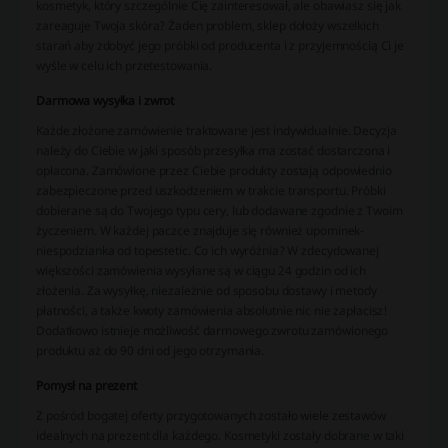
kosmetyk, który szczególnie Cię zainteresował, ale obawiasz się jak
zareaguje Twoja skóra? Żaden problem, sklep dołoży wszelkich
starań aby zdobyć jego próbki od producenta i z przyjemnością Ci je
wyśle w celu ich przetestowania.
Darmowa wysyłka i zwrot
Każde złożone zamówienie traktowane jest indywidualnie. Decyzja
należy do Ciebie w jaki sposób przesyłka ma zostać dostarczona i
opłacona. Zamówione przez Ciebie produkty zostają odpowiednio
zabezpieczone przed uszkodzeniem w trakcie transportu. Próbki
dobierane są do Twojego typu cery, lub dodawane zgodnie z Twoim
życzeniem. W każdej paczce znajduje się również upominek-
niespodzianka od topestetic. Co ich wyróżnia? W zdecydowanej
większości zamówienia wysyłane są w ciągu 24 godzin od ich
złożenia. Za wysyłkę, niezależnie od sposobu dostawy i metody
płatności, a także kwoty zamówienia absolutnie nic nie zapłacisz!
Dodatkowo istnieje możliwość darmowego zwrotu zamówionego
produktu aż do 90 dni od jego otrzymania.
Pomysł na prezent
Z pośród bogatej oferty przygotowanych zostało wiele zestawów
idealnych na prezent dla każdego. Kosmetyki zostały dobrane w taki