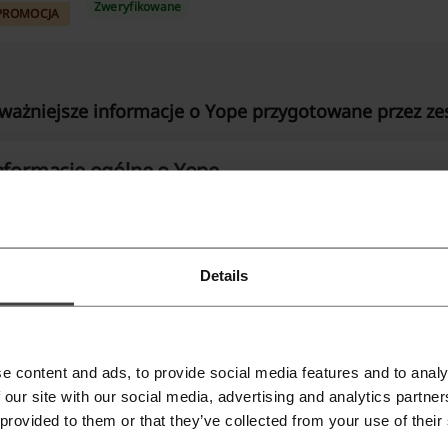
Zweryfikowane
PROMOCJA
ważniejsze informacje o Yope przygotowane przez zes
nformacje ogólne o Yope
OPE to polska marka założona przez małżeństwo Karolinę Kuk
wstała około 2014 r. i specjalizuje się w naturalnych kosme
rodkach czystości (produkty do pielęgnacji ciała, włosów, t
Details
lsce i sprzedaje też za granicę (m.in. kraje UE, UK, a także r
akie produkty oferuje Yope
e content and ads, to provide social media features and to analy
 our site with our social media, advertising and analytics partn
OPE oferuje kosmetyki pielęgnacyjne oraz ekologiczne środk
 provided to them or that they’ve collected from your use of their
ormuły natury/vegan-friendly, linie dla dzieci, mężczyzn itd.).