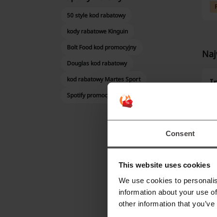
50 style kod rabatowy
kody rabatowe Kinguin
Bolt Food kod promocyjny
Naj
Douglas kod rabatowy
kod rabatowy Martes Sport
I
Spotify promocja
Y
po
ś
Consent
Po
This website uses cookies
J
We use cookies to personalis
information about your use of
Y
other information that you’ve
(f