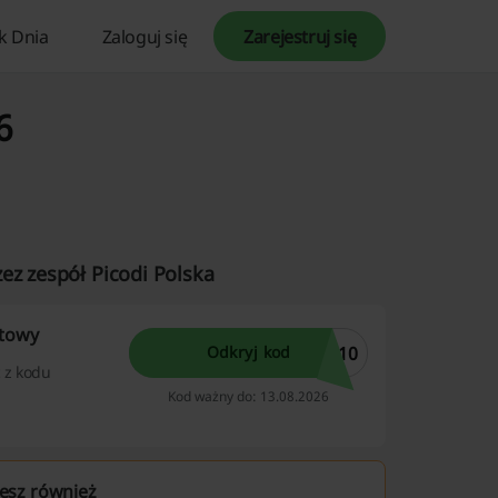
k Dnia
Zaloguj się
Zarejestruj się
6
ez zespół Picodi Polska
atowy
E10
Odkryj kod
c z kodu
Kod ważny do: 13.08.2026
esz również