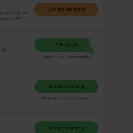
Odbierz cashback
zakupy w Yope od
akupy 2,7%!
Odkryj kod
upy!
Kod ważny do: Do odwołania
Zobacz promocję
Oferta ważna do: Do odwołania
Zobacz promocję