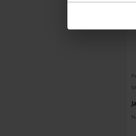
Ka
P
M
J
Na