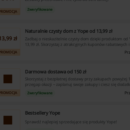
Zweryfikowane
PROMOCJA
Naturalnie czysty dom z Yope od 13,99 zł
13,99 zł
Zadbaj o nieskazitelnie czysty dom dzięki produktom od 
13,99 zł. Skorzystaj z atrakcyjnych kuponów rabatowych i
zmaksymalizować oszczędności – odwiedź nas teraz!
Pr
PROMOCJA
Darmowa dostawa od 150 zł
Skorzystaj z bezpłatnej dostawy przy zakupach powyżej 1
przegap okazji – zaplanuj swoje zakupy i ciesz się doda
oszczędnościami z naszymi kuponami rabatowymi i pro
Pr
PROMOCJA
Zweryfikowane
Bestsellery Yope
Sprawdź najlepiej sprzedające się produkty Yope!