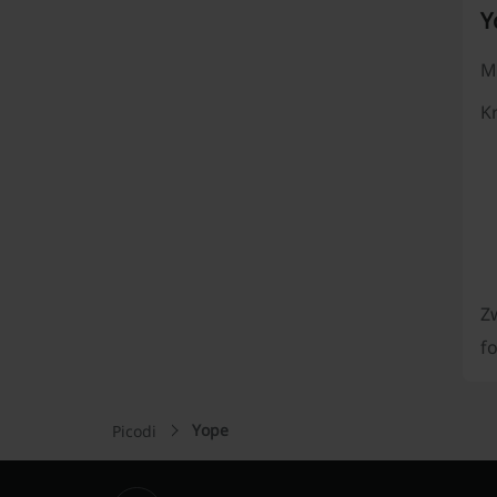
Y
M
Kr
Zw
fo
Yope
Picodi