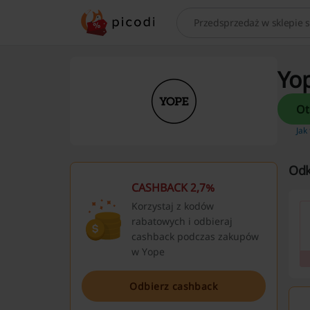
Szukaj
Yop
Jak
Odk
CASHBACK 2,7%
Korzystaj z kodów
rabatowych i odbieraj
cashback podczas zakupów
w Yope
Odbierz cashback