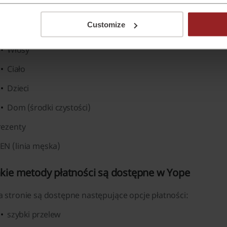
tegorie (zgodnie ze strukturą sklepu):
Customize
Twarz
Włosy
Ciało
Dzieci
Dom (środki czystości)
rezenty
EN (linia męska)
akie metody płatności są dostępne w Yope
 stronie są dostępne następujące opcje płatności:
szybki przelew