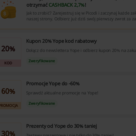
otrzymać
CASHBACK 2,7%
!
Jak to zrobić? Zarejestruj się w Picodi i zaczynaj każde 
naszej strony. Odbierz już dziś swój pierwszy zwrot za z
Kupon 20% Yope kod rabatowy
20%
Dołącz do newslettera Yope i odbierz kupon 20% na zak
Zweryfikowane
KOD
Promocje Yope do -60%
60%
Sprawdź aktualne promocje na Yope!
Zweryfikowane
PROMOCJA
Prezenty od Yope do 30% taniej
30%
Zestawy prezentowe i nie tylko do 30% taniej!