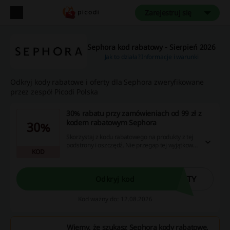
Zarejestruj się
Sephora kod rabatowy - Sierpień 2026
Jak to działa?
Informacje i warunki
Odkryj kody rabatowe i oferty dla Sephora zweryfikowane
przez zespół Picodi Polska
30% rabatu przy zamówieniach od 99 zł z
kodem rabatowym Sephora
30%
Skorzystaj z kodu rabatowego na produkty z tej
podstrony i oszczędź. Nie przegap tej wyjątkowej
KOD
okazji!
UTY
Odkryj kod
Kod ważny do: 12.08.2026
Wiemy, że szukasz Sephora kody rabatowe,