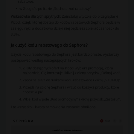
rabatowe;
w Google’u po frazie „Sephora kod rabatowy”.
Wskazówka dla tych sprytnych
: Zainstaluj wtyczkę do przeglądarki
Picodi, dzięki której dostęp do kodów rabatowych Sephora będzie w
zasięgu ręki, a dodatkowo dzięki niej będziesz zbierać cashback do
3,3%.
Jak użyć kodu rabatowego do Sephora?
Użycie kodu rabatowego do Sephora jest bardzo proste, wystarczy
postępować według następujących kroków:
Z listy dostępnych ofert na Picodi wybierz promocję, która
najbardziej Cię interesuje i kliknij zielony przycisk „Odkryj kod”.
Zapoznaj się z warunkami kodu rabatowego i kliknij „SKOPIUJ”.
Przejdź na stronę Sephora i wrzuć do koszyka produkty, które
chcesz kupić.
Wklej kod w pole „Kod promocyjny” i kliknij przycisk „Zastosuj”.
I to wszystko – kwota zamówienia zostanie obniżona.