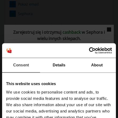
Pokaż email
Sephora
Zobacz także podobne kody i promocje
Zarejestruj się i otrzymuj
cashback
w Sephora i
Ciao
eZebra
Brasty
Hair2go
Notino
Paese
wielu innych sklepach.
Estyl.pl
iNNSi
Paryskie Perfumy
Sprawdź najpopularniejsze kupony i oferty
Consent
Details
About
Topestetic kod rabatowy 20
Media Markt kod rabatowy
Glovo kod promocyjny
kody rabatowe Tania Książka
This website uses cookies
kod rabatowy Gomez
kod rabatowy Amazon
We use cookies to personalise content and ads, to
Zarejestruj się przez Facebooka
provide social media features and to analyse our traffic.
We also share information about your use of our site with
Najważniejsze informacje o Sephora
our social media, advertising and analytics partners who
Zarejestruj się przez konto Google
may combine it with other information that you’ve