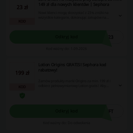
149 zł dla nowych klientów | Sephora
23 zł
Nowi klienci mogą skorzystać z 23% zniżki na
wszystkie kategorie, dokonując zakupów na
KOD
kwotę co najmniej 149 zł. To doskonała okazja,
by zaopatrzyć się w ulubione produkty!
W23
Odkryj kod
Kod ważny do: 1.09.2026
Lotion Origins GRATIS! Sephora kod
rabatowy!
199 zł
Zamów produkty marki Origins za min. 199 zł i
odbierz pełnowymiarowy Lotion gratis! Aby
KOD
obniżyć cenę zamówienia, wpisz Sephora kod
rabatowy w pole kod promocyjny w koszyku
zamówienia. Cashback nie nalicza się przy
użyciu aplikacji Sephora.
IFT
Odkryj kod
Kod ważny do: Do odwołania