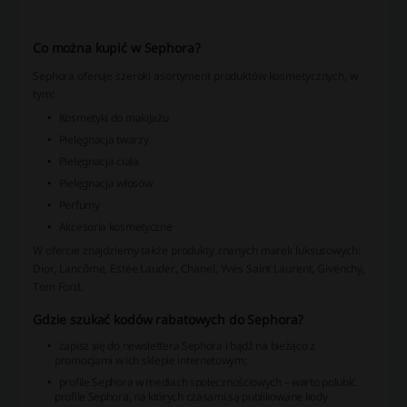
Co można kupić w Sephora?
Sephora oferuje szeroki asortyment produktów kosmetycznych, w
tym:
Kosmetyki do makijażu
Pielęgnacja twarzy
Pielęgnacja ciała
Pielęgnacja włosów
Perfumy
Akcesoria kosmetyczne
W ofercie znajdziemy także produkty znanych marek luksusowych​:
Dior, Lancôme, Estée Lauder, Chanel, Yves Saint Laurent, Givenchy,
Tom Ford.
Gdzie szukać kodów rabatowych do Sephora?
zapisz się do newslettera Sephora i bądź na bieżąco z
promocjami w ich sklepie internetowym;
profile Sephora w mediach społecznościowych – warto polubić
profile Sephora, na których czasami są publikowane kody