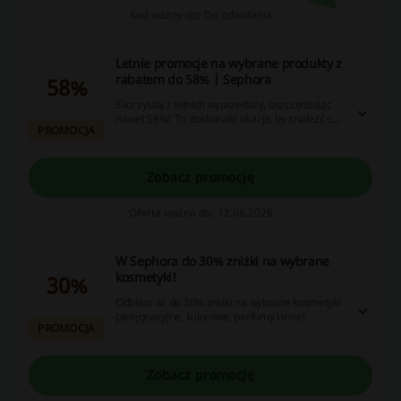
Kod ważny do: Do odwołania
Letnie promocje na wybrane produkty z
rabatem do 58% | Sephora
58%
Skorzystaj z letnich wyprzedaży, oszczędzając
nawet 58%! To doskonała okazja, by znaleźć coś
PROMOCJA
wyjątkowego w atrakcyjnych cenach.
Zobacz promocję
Oferta ważna do: 12.08.2026
W Sephora do 30% zniżki na wybrane
kosmetyki!
30%
Odbierz aż do 30% zniżki na wybrane kosmetyki
pielęgnacyjne, kolorowe, perfumy i inne!
PROMOCJA
Skorzystaj z promocji, bez wpisywania Sephora
kod rabatowy. Cashback nie nalicza się przy
użyciu aplikacji Sephora.
Zobacz promocję