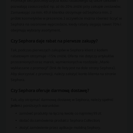
Promocje bez potrzeby użycia kodu rabatowego są także ciekawe i
pozwalają zaoszczędzić np. aż do 20% zniżki przy zakupie zestawów.
Zamawiając za min. 49 zł klientka otrzymuje od Sephora min. 2
próbki kosmetyków w prezencie. I oczywiście można również liczyć w
Sephora na sezonowe wyprzedaże, kiedy rabaty sięgają nawet 70% i
obejmują wybrany asortyment.
Czy Sephora daje rabat na pierwsze zakupy?
Tak, podczas pierwszych zakupów w Sephora klient z kodem
rabatowym otrzymuje −15% zniżki. Oferta nie dotyczy artykułów
przecenionych oraz marek, wymienionych w rozdziale „Marki
wykluczane z promocji” (link do listy jest na dole strony Sephora).
Aby skorzystać z promocji, należy założyć konto klienta na stronie
Sephora.
Czy Sephora oferuje darmową dostawę?
Tak, aby otrzymać darmową dostawę w Sephora, należy spełnić
jeden
z poniższych warunków:
zamówić produkty na łączną kwotę co najmniej 99 zł;
dodać do zamówienia produkt z Sephora Collection;
złożyć zamówienie przez aplikacje mobilną Sephory.