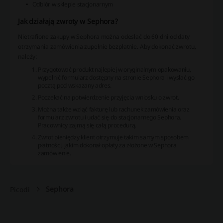
Odbiór w sklepie stacjonarnym
Jak działają zwroty w Sephora?
Nietrafione zakupy w Sephora można odesłać do 60 dni od daty
otrzymania zamówienia zupełnie bezpłatnie. Aby dokonać zwrotu,
należy:
Przygotować produkt najlepiej w oryginalnym opakowaniu,
wypełnić formularz dostępny na stronie Sephora i wysłać go
pocztą pod wskazany adres.
Poczekać na potwierdzenie przyjęcia wniosku o zwrot.
Można także wziąć fakturę lub rachunek zamówienia oraz
formularz zwrotu i udać się do stacjonarnego Sephora.
Pracownicy zajmą się całą procedurą.
Zwrot pieniędzy klient otrzymuje takim samym sposobem
płatności, jakim dokonał opłaty za złożone w Sephora
zamówienie.
Sephora
Picodi