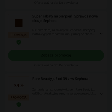
Oferta ważna do: Do odwołania
Super rabaty na Sierpień! Sprawdź nowe
okazje Sephora
Nie przepłacaj za zakupy w Sephora! Skorzystaj
z atrakcyjnych rabatów i kupuj taniej. Sephora
PROMOCJA
kod rabatowy nie będzie Ci potrzebny!
Zobacz promocję
Oferta ważna do: Do odwołania
Rare Beuaty już od 39 zł w Sephora!
39 zł
Zamawiaj teraz kosmetyki z serii Rare Beuty już
od 39 zł! Atrakcyjne ceny na wyjątkowe produkty
PROMOCJA
do makijażu! Cashback nie nalicza się przy
użyciu aplikacji Sephora.