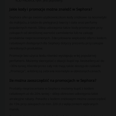
KOD PROMOCYJNY, jest poprawny.
Jakie kody i promocje można znaleźć w Sephora?
Sephora oferuje swoim użytkowniczkom kody zniżkowe na kosmetyki
do makijażu, a także do pielęgnacji twarzy i ciała oraz perfumy
popularnych marek. Sklep udostępnia także kody promocyjne przy
zakupach od określonej wartości zamówienia lub na zakupy
produktów nieprzecenionych. Zdecydowana większość ofert z kodem
rabatowym dostępnych dla Sephory dotyczy prezentu przy zakupie
określonych produktów.
Promocje bez użycia kodu również występują w tej popularnej
perfumerii. Możemy skorzystać z okazji i kupić np. bestsellery aż do
−30% taniej. Klientki przez cały rok mają także dostęp do zakładki
„Promocja”, w której są zebrane kosmetyki w obniżonych cenach.
Ile można zaoszczędzić na promocjach w Sephora?
Produkty nieprzecenione w Sephora możemy kupić z kodem
rabatowym aż do 20% taniej – sklep okresowo udostępnia takie
atrakcyjne rabaty. Ponadto z kodem zniżkowym można zaoszczędzić
do 15% przy zakupach za min. 220 zł z wyłączeniem wybranych
marek.