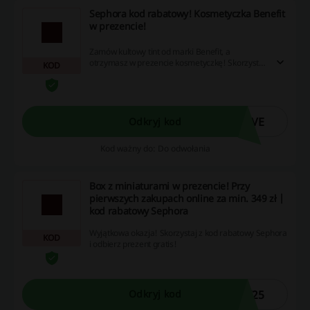
Sephora kod rabatowy! Kosmetyczka Benefit
w prezencie!
Zamów kultowy tint od marki Benefit, a
otrzymasz w prezencie kosmetyczkę! Skorzystaj
KOD
z promocji właśnie teraz! Kup taniej, wpisując
kod rabatowy w pole kod promocyjny. Cashback
nie nalicza się przy użyciu aplikacji Sephora.
OVE
Odkryj kod
Kod ważny do: Do odwołania
Box z miniaturami w prezencie! Przy
pierwszych zakupach online za min. 349 zł |
kod rabatowy Sephora
Wyjątkowa okazja! Skorzystaj z kod rabatowy Sephora
KOD
i odbierz prezent gratis!
X25
Odkryj kod