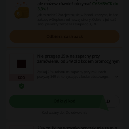
ale możesz również otrzymać
CASHBACK do
3,3%
!
Jak to zrobić? Zarejestruj się w Picodi i zaczynaj każde
zakupy w Sephora od naszej strony. Odbierz już dziś
swój pierwszy zwrot za zakupy do 3,3%!
Odbierz cashback
Nie przegap 25% na zapachy przy
zamówieniu od 349 zł z kodem promocyjnym
Zyskaj 25% rabatu na zapachy przy zakupach
powyżej 349 zł, korzystając z kodu rabatowego.
KOD
Promocja dotyczy klientów VIP. Cashback nie
nalicza się przy użyciu aplikacji Sephora.
OLD
Odkryj kod
Kod ważny do: Do odwołania
23% zniżki na wszystko przy zakupie za min.