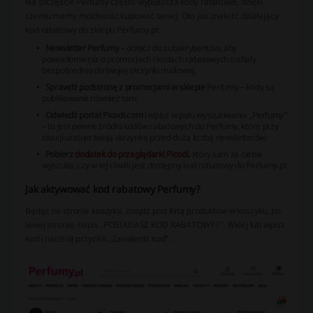
Na szczęście Perfumy często wypuszcza kody rabatowe, dzięki
czemu mamy możliwość kupować taniej. Oto jak znaleźć działający
kod rabatowy do sklepu Perfumy.pl:
Newsletter Perfumy
– dołącz do subskrybentów, aby
powiadomienia o promocjach i kodach rabatowych trafiały
bezpośrednio do twojej skrzynki mailowej;
Sprawdź podstronę z promocjami w sklepie
Perfumy – kody są
publikowane również tam;
Odwiedź portal Picodi.com
i wpisz w polu wyszukiwania „Perfumy”
– to jest pewne źródło kodów rabatowych do Perfumy, które przy
okazji uratuje twoją skrzynkę przed dużą liczbą newsletterów;
Pobierz
dodatek do przeglądarki Picodi
, który sam za ciebie
wyszuka, czy w tej chwili jest dostępny kod rabatowy do Perfumy.pl.
Jak aktywować kod rabatowy Perfumy?
Będąc na stronie koszyka, znajdź pod listą produktów w koszyku, po
lewej stronie, napis „POSIADASZ KOD RABATOWY?”. Wklej lub wpisz
kod i naciśnij przycisk „Zatwierdź kod”.