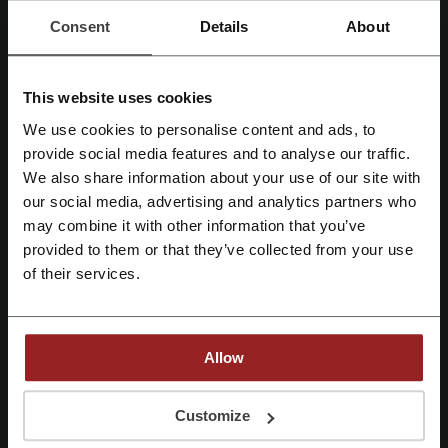
Sprawdź najpopularniejsze kupony i oferty
Consent
Details
About
BookBeat kod promocyjny
kod rabatowy Neonet
eZebra kod rabatowy
Avans kody rabatowe
This website uses cookies
Media Markt kod rabatowy
Disney Plus promocja
We use cookies to personalise content and ads, to
Zarejestruj się przez Facebooka
provide social media features and to analyse our traffic.
We also share information about your use of our site with
our social media, advertising and analytics partners who
Najważniejsze informacje o Perfumy
Zarejestruj się przez konto Google
may combine it with other information that you’ve
przygotowane przez zespół Picodi Polska:
provided to them or that they’ve collected from your use
Zarejestruj się przez swój e-mail
of their services.
Ogólne informacje o Perfumy
Perfumy.pl jest drogerią internetową i sklepem stacjonarnym w
Kaliszu. Marka powstała w 2000 roku, założycielami drogerii są
Agnieszka i Janusz Skoneczni. Sklep online Perfumy.pl działa od 2017
Allow
roku.
Rejestrując się potwierdzasz zapoznanie się i akceptację "
Regulaminu
” oraz
"
Polityki Prywatności.
"
Customize