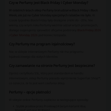
Czy w Perfumy jest Black Friday i Cyber Monday?
W ostatnich latach sklep Perfumy brał udział w Black Friday i Black
Week, ale już na Cyber Monday specjalnych rabatów nie było.
W
czasie tygodnia Black Friday były dostępne zniżki do −20%. Nie
wiemy, czy w tym roku Perfumy weźmie udział w tych promocjach,
dlatego sugerujemy sprawdzić oficjalne podstrony
Black Friday 2026
i
Cyber Monday 2026
pod koniec listopada.
Czy Perfumy ma program lojalnościowy?
Nie, w sklepie internetowym Perfumy nie ma programu
lojalnościowego dla stałych klientów.
Czy zamawianie na stronie Perfumy jest bezpieczne?
Oprócz certyfikatu SSL, który jest standardem w handlu
internetowym, sklep Perfumy posiada wyróżnienie SuperFair.Shop™,
co oznacza, że to jest wart zaufania sklep.
Perfumy – opcje płatności
W sklepie online Perfumy zapłacisz w następujące sposoby:
Szybki przelew przez Przelewy24 (w tym kartami Visa,
MasterCard oraz BLIKiem),