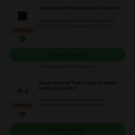
Oszczędzaj z Perfumy okazje na Sierpień!
Korzystaj z promocji Perfumy na Sierpień! Kupuj
w doskonałej cenie, sięgając po najlepsze okazje
PROMOCJA
cenowe. Perfumy kod rabatowy nie będzie Ci
potrzebny, aby kupować taniej.
Zobacz promocję
Oferta ważna do: Do odwołania
Okazja Perfumy! Teraz testery damskich
perfum już od 45 zł
45 zł
Zamów tanie testery damskich perfum w
Perfumy! Znane marki i doskonałe ceny -
PROMOCJA
sprawdź sama. Już od 45 zł.
Zobacz promocję