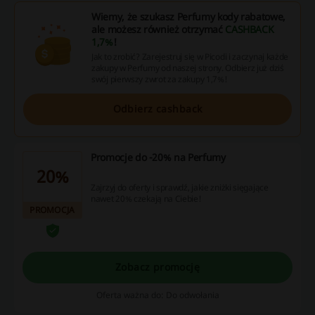
Wiemy, że szukasz Perfumy kody rabatowe,
ale możesz również otrzymać
CASHBACK
1,7%
!
Jak to zrobić? Zarejestruj się w Picodi i zaczynaj każde
zakupy w Perfumy od naszej strony. Odbierz już dziś
swój pierwszy zwrot za zakupy 1,7%!
Odbierz cashback
Promocje do -20% na Perfumy
20%
Zajrzyj do oferty i sprawdź, jakie zniżki sięgające
nawet 20% czekają na Ciebie!
PROMOCJA
Zobacz promocję
Oferta ważna do: Do odwołania