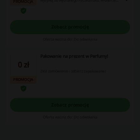
wysyłką do wybranego Paczkomatu. W ofercie
PROMOCJA
wiele znanych marek perfum do wyboru. Więcej
szczegółów szczegóły na stronie!
Zobacz promocję
Oferta ważna do: Do odwołania
Pakowanie na prezent w Perfumy!
0 zł
Złóż zamówienie i odbierz zapakowane!
PROMOCJA
Zobacz promocję
Oferta ważna do: Do odwołania