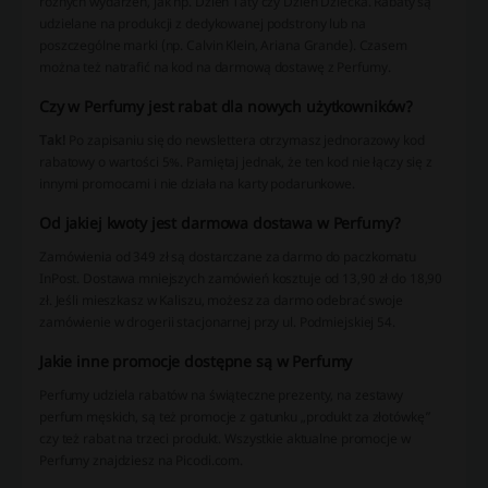
różnych wydarzeń, jak np. Dzień Taty czy Dzień Dziecka. Rabaty są
udzielane na produkcji z dedykowanej podstrony lub na
poszczególne marki (np. Calvin Klein, Ariana Grande). Czasem
można też natrafić na kod na darmową dostawę z Perfumy.
Czy w Perfumy jest rabat dla nowych użytkowników?
Tak!
Po zapisaniu się do newslettera otrzymasz jednorazowy kod
rabatowy o wartości 5%. Pamiętaj jednak, że ten kod nie łączy się z
innymi promocami i nie działa na karty podarunkowe.
Od jakiej kwoty jest darmowa dostawa w Perfumy?
Zamówienia od 349 zł są dostarczane za darmo do paczkomatu
InPost. Dostawa mniejszych zamówień kosztuje od 13,90 zł do 18,90
zł. Jeśli mieszkasz w Kaliszu, możesz za darmo odebrać swoje
zamówienie w drogerii stacjonarnej przy ul. Podmiejskiej 54.
Jakie inne promocje dostępne są w Perfumy
Perfumy udziela rabatów na świąteczne prezenty, na zestawy
perfum męskich, są też promocje z gatunku „produkt za złotówkę”
czy też rabat na trzeci produkt. Wszystkie aktualne promocje w
Perfumy znajdziesz na Picodi.com.