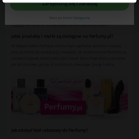
Zarejestruj się i zarabiaj
Masz już konto?
Zaloguj się
Logotyp Perfumy to różowy napis fontem bezszeryfowym.
Jakie produkty i marki są dostępne na Perfumy.pl?
W sklepie online Perfumy można kupić perfumy damskie i męskie
oraz produkty do pielęgnacji i makijażu. W asortymencie Perfumy są
zarówno topowe marki, takie jak Chanel, Dior, Hugo Boss, Lancôme,
ale też niszowe, jak np. Al Haramain, Amouage, Serge Lutens.
Jak zdobyć kod rabatowy do Perfumy?