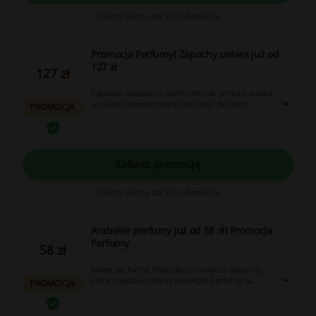
Oferta ważna do: Do odwołania
Promocja Perfumy! Zapachy unisex już od
127 zł
127 zł
Sprawdź nowości w asortymencie perfum unisex
w sklepie internetowym Perfumy! Wybierz
PROMOCJA
zapach idealny dla siebie już od 127 zł.
Zobacz promocję
Oferta ważna do: Do odwołania
Arabskie perfumy już od 58 zł! Promocja
Perfumy
58 zł
Nowe perfumy? Wypróbuj orientalne zapachy,
które znajdziesz teraz w sklepie Perfumy w
PROMOCJA
super cenach! Wybierz dla siebie lub postaw na
elegancki prezent dla bliskiej Ci osoby. Ceny już
od 58 zł.