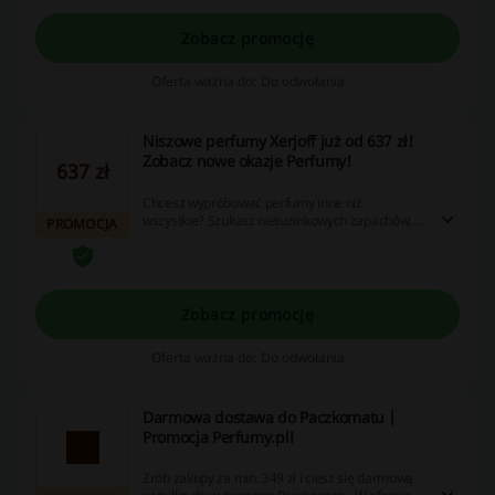
Zobacz promocję
Oferta ważna do: Do odwołania
Niszowe perfumy Xerjoff już od 637 zł!
Zobacz nowe okazje Perfumy!
637 zł
Chcesz wypróbować perfumy inne niż
wszystkie? Szukasz nietuzinkowych zapachów,
PROMOCJA
którymi wyróżnisz się w tłumie? Sprawdź
ekskluzywne wody perfumowane Xerjoff.
Znajdziesz je w sklepie Perfumy w atrakcyjnych
cenach - większe buteleczki już od 637 zł!
Zobacz promocję
Oferta ważna do: Do odwołania
Darmowa dostawa do Paczkomatu |
Promocja Perfumy.pl!
Zrób zakupy za min. 349 zł i ciesz się darmową