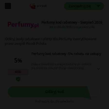
Zarejestruj się
Perfumy kod rabatowy - Sierpień 2026
Jak to działa?
Informacje i warunki
Odkryj kody rabatowe i oferty dla Perfumy zweryfikowane
przez zespół Picodi Polska
Perfumy kod rabatowy -5% rabatu na zakupy
5%
Dołącz newslettera sklepu Perfumy.pl i odbierz
5% zniżki na zakupy! Chcąc obniżyć cenę
KOD
zamówienia, wpisz kod rabatowy w pole kod
rabatowy w koszyku zamówienia. W ofercie
zapachy dla Niej i dla Niego!
Odkryj kod
Kod ważny do: Do odwołania