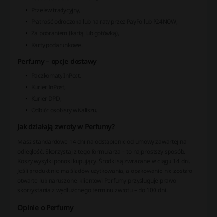
Przelew tradycyjny,
Płatność odroczona lub na raty przez PayPo lub P24NOW,
Za pobraniem (kartą lub gotówką),
Karty podarunkowe.
Perfumy – opcje dostawy
Paczkomaty InPost,
Kurier InPost,
Kurier DPD,
Odbiór osobisty w Kaliszu.
Jak działają zwroty w Perfumy?
Masz standardowe 14 dni na odstąpienie od umowy zawartej na
odległość. Skorzystaj z tego formularza – to najprostszy sposób.
Koszy wysyłki ponosi kupujący. Środki są zwracane w ciągu 14 dni.
Jeśli produkt nie ma śladów użytkowania, a opakowanie nie zostało
otwarte lub naruszone, klientowi Perfumy przysługuje prawo
skorzystania z wydłużonego terminu zwrotu – do 100 dni.
Opinie o Perfumy