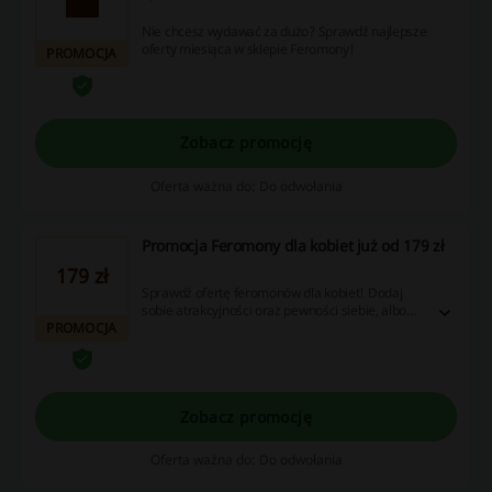
Nie chcesz wydawać za dużo? Sprawdź najlepsze
oferty miesiąca w sklepie Feromony!
PROMOCJA
Zobacz promocję
Oferta ważna do: Do odwołania
Promocja Feromony dla kobiet już od 179 zł
179 zł
Sprawdź ofertę feromonów dla kobiet! Dodaj
sobie atrakcyjności oraz pewności siebie, albo
PROMOCJA
skorzystaj z gwarantowanej opcji zwrotu
pieniędzy. W sklepie Feromony odpowiednie
produkty znajdziesz już od 179 zł.
Zobacz promocję
Oferta ważna do: Do odwołania