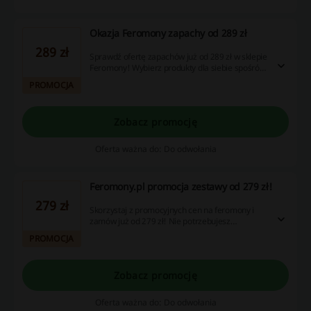
Okazja Feromony zapachy od 289 zł
289 zł
Sprawdź ofertę zapachów już od 289 zł w sklepie
Feromony! Wybierz produkty dla siebie spośród
bogatego asortymentu i zamów już dziś.
PROMOCJA
Zobacz promocję
Oferta ważna do: Do odwołania
Feromony.pl promocja zestawy od 279 zł!
279 zł
Skorzystaj z promocyjnych cen na feromony i
zamów już od 279 zł! Nie potrzebujesz
Feromony kod rabatowy do skorzystania z
PROMOCJA
promocji!
Zobacz promocję
Oferta ważna do: Do odwołania