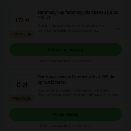
Feromony kup feromony dla biznesu już od
172 zł!
172 zł
Dodaj sobie pewności siebie i zadbaj o dobre
pierwsze wrażenie podczas spotkania
PROMOCJA
biznesowego! Feromony dla biznesu dostępne
już od 172 zł. Nie przegap!
Zobacz promocję
Oferta ważna do: Do odwołania
Darmowy zwrot w Feromony.pl aż 365 dni.
Sprawdź teraz!
0 zł
Kupując teraz produkt na Feromony.pl możesz
dokonać zwrotu nawet do roku, całkowicie za darmo!
PROMOCJA
Pokaż więcej
Oferta ważna do: Do odwołania