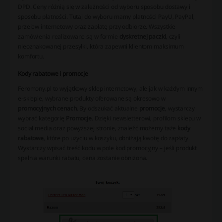
DPD. Ceny różnią się w zależności od wyboru sposobu dostawy i
sposobu płatności. Tutaj do wyboru mamy płatności PayU, PayPal,
przelew internetowy oraz zapłatę przy odbiorze. Wszystkie
zamówienia realizowane są w formie
dyskretnej paczki
, czyli
nieoznakowanej przesyłki, która zapewni klientom maksimum
komfortu.
Kody rabatowe i promocje
Feromony.pl to wyjątkowy sklep internetowy, ale jak w każdym innym
e-sklepie, wybrane produkty oferowane są okresowo w
promocyjnych cenach
. By odszukać aktualne
promocje
, wystarczy
wybrać kategorię
Promocje
. Dzięki newsletterowi, profilom sklepu w
social media oraz powyższej stronie, znaleźć możemy taże
kody
rabatowe
, które po użyciu w koszyku, obniżają kwotę do zapłaty.
Wystarczy wpisać treść kodu w pole kod promocyjny – jeśli produkt
spełnia warunki rabatu, cena zostanie obniżona.