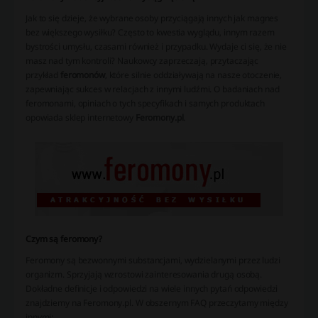
Jak to się dzieje, że wybrane osoby przyciągają innych jak magnes
bez większego wysiłku? Często to kwestia wyglądu, innym razem
bystrości umysłu, czasami również i przypadku. Wydaje ci się, że nie
masz nad tym kontroli? Naukowcy zaprzeczają, przytaczając
przykład
feromonów
, które silnie oddziaływają na nasze otoczenie,
zapewniając sukces w relacjach z innymi ludźmi. O badaniach nad
feromonami, opiniach o tych specyfikach i samych produktach
opowiada sklep internetowy
Feromony.pl
.
Czym są feromony?
Feromony są bezwonnymi substancjami, wydzielanymi przez ludzi
organizm. Sprzyjają wzrostowi zainteresowania drugą osobą.
Dokładne definicje i odpowiedzi na wiele innych pytań odpowiedzi
znajdziemy na Feromony.pl. W obszernym FAQ przeczytamy między
innymi: