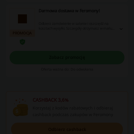
Darmowa dostawa w Feromony!
Odbierz zamówienie w salonie i oszczędź na
kosztach wysyłki. Szczegóły otrzymasz w mailu
PROMOCJA
po wybraniu "Odbiór osobisty" jako metodę
dostawy.
Zobacz promocję
Oferta ważna do: Do odwołania
CASHBACK 3,6%
Korzystaj z kodów rabatowych i odbieraj
cashback podczas zakupów w Feromony
Odbierz cashback