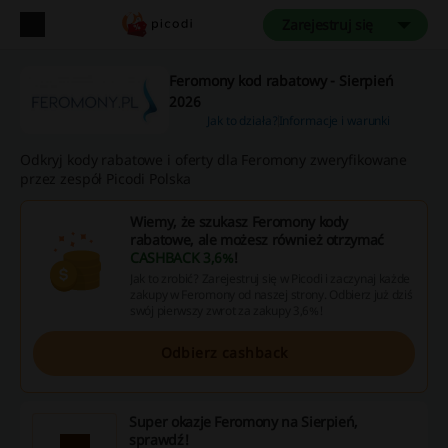
Zarejestruj się
Feromony kod rabatowy - Sierpień
2026
Jak to działa?
Informacje i warunki
Odkryj kody rabatowe i oferty dla Feromony zweryfikowane
przez zespół Picodi Polska
Wiemy, że szukasz Feromony kody
rabatowe, ale możesz również otrzymać
CASHBACK 3,6%
!
Jak to zrobić? Zarejestruj się w Picodi i zaczynaj każde
zakupy w Feromony od naszej strony. Odbierz już dziś
swój pierwszy zwrot za zakupy 3,6%!
Odbierz cashback
Super okazje Feromony na Sierpień,
sprawdź!