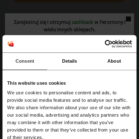
Zarejestruj się i otrzymuj
cashback
w Feromony i
Szczegóły ofert
wielu innych sklepach.
Promocje
9
Największy rabat
289 zł
Ostatnia aktualizacja
1.08.2026, 06:01
Consent
Details
About
Używamy linków afiliacyjnych i możemy otrzymać prowizję.
This website uses cookies
Ocena kodów rabatowych dla Feromony
We use cookies to personalise content and ads, to
Zarejestruj się przez Facebooka
provide social media features and to analyse our traffic.
We also share information about your use of our site with
Średnia ocena: 4.48, na podstawie 250 głosów
our social media, advertising and analytics partners who
Zarejestruj się przez konto Google
may combine it with other information that you’ve
kontakt Feromony:
provided to them or that they’ve collected from your use
Zarejestruj się przez swój e-mail
of their services.
Feromony