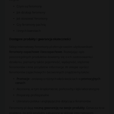
Czym są feromony
Jak działają feromony
Jak stosować feromony
Czy feromony pachną
i innych kwestiach
Dostępne produkty i gwarancja skuteczności
Sklep internetowy Feromony.pl oferuje swoim użytkownikom
feromony zapachowe i bezzapachowe
. Rozwijając opis
poszczególnych produktów dowiemy się o ich zastosowaniu i
działaniu, poznamy także pojemność, wydajność, stężenie
feromonów i inne przydatne informacje. W sklepie oprócz
feromonów zapachowych i bezwonnych znajdziemy także:
Promocje
- zestawy o różnych właściwościach w
promocyjnych
cenach
Akcesoria, w tym kroplomierze, pończochy i lejki laboratoryjne
Preparaty profesjonalne
Literatura polska i anglojęzyczna dotycząca feromonów
Feromony.pl dają
roczną gwarancję na swoje produkty
. Oznacza to w
praktyce, że jeśli produkty zakupione w sklepie internetowym