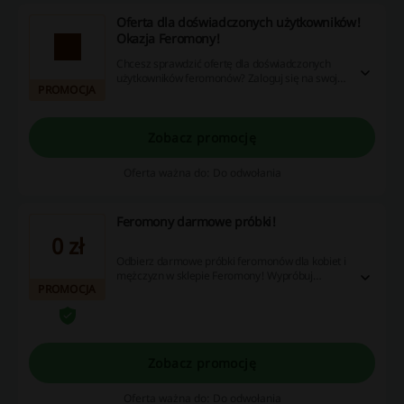
Oferta dla doświadczonych użytkowników!
Okazja Feromony!
Chcesz sprawdzić ofertę dla doświadczonych
użytkowników feromonów? Zaloguj się na swoje
PROMOCJA
konto w sklepie Feromony i odwiedź podstronę.
Odkryj produkty tylko dla wybranych!
Zobacz promocję
Oferta ważna do: Do odwołania
Feromony darmowe próbki!
0 zł
Odbierz darmowe próbki feromonów dla kobiet i
mężczyzn w sklepie Feromony! Wypróbuj
PROMOCJA
zapachową oraz bezwonną próbkę i sprawdź,
jak zadziała ona na Ciebie i Twoje otoczenie.
Zobacz promocję
Oferta ważna do: Do odwołania