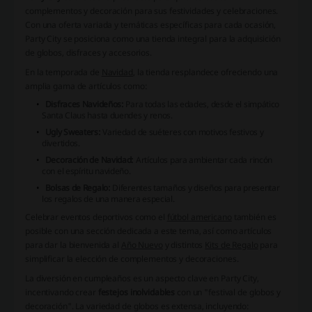
complementos y decoración para sus festividades y celebraciones.
Con una oferta variada y temáticas específicas para cada ocasión,
Party City se posiciona como una tienda integral para la adquisición
de
globos, disfraces y accesorios
.
En la temporada de
Navidad
, la tienda resplandece ofreciendo una
amplia gama de artículos como:
Disfraces Navideños:
Para todas las edades, desde el simpático
Santa Claus hasta duendes y renos.
Ugly Sweaters:
Variedad de suéteres con motivos festivos y
divertidos.
Decoración de Navidad:
Artículos para ambientar cada rincón
con el espíritu navideño.
Bolsas de Regalo:
Diferentes tamaños y diseños para presentar
los regalos de una manera especial.
Celebrar eventos deportivos como el
fútbol americano
también es
posible con una sección dedicada a este tema, así como artículos
para dar la bienvenida al
Año Nuevo
y distintos
Kits de Regalo
para
simplificar la elección de complementos y decoraciones.
La diversión en cumpleaños es un aspecto clave en Party City,
incentivando crear
festejos inolvidables
con un "
festival de globos y
decoración
". La variedad de globos es extensa, incluyendo: