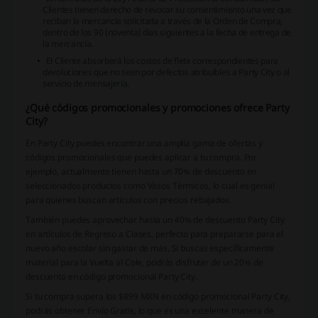
Clientes tienen derecho de revocar su consentimiento una vez que
reciban la mercancía solicitada a través de la Orden de Compra,
dentro de los 90 (noventa) días siguientes a la fecha de entrega de
la mercancía.
El Cliente absorberá los costos de flete correspondientes para
devoluciones que no sean por defectos atribuibles a Party City o al
servicio de mensajería.
¿Qué códigos promocionales y promociones ofrece Party
City?
En Party City puedes encontrar una amplia gama de ofertas y
códigos promocionales que puedes aplicar a tu compra. Por
ejemplo, actualmente tienen hasta un 70% de descuento en
seleccionados productos como Vasos Térmicos, lo cual es genial
para quienes buscan artículos con precios rebajados.
También puedes aprovechar hasta un 40% de descuento Party City
en artículos de Regreso a Clases, perfecto para prepararse para el
nuevo año escolar sin gastar de más. Si buscas específicamente
material para la Vuelta al Cole, podrás disfrutar de un 20% de
descuento en código promocional Party City.
Si tu compra supera los $899 MXN en código promocional Party City,
podrás obtener Envío Gratis, lo que es una excelente manera de