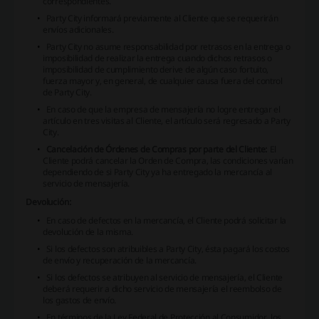
correspondientes.
Party City informará previamente al Cliente que se requerirán
envíos adicionales.
Party City no asume responsabilidad por retrasos en la entrega o
imposibilidad de realizar la entrega cuando dichos retrasos o
imposibilidad de cumplimiento derive de algún caso fortuito,
fuerza mayor y, en general, de cualquier causa fuera del control
de Party City.
En caso de que la empresa de mensajería no logre entregar el
artículo en tres visitas al Cliente, el artículo será regresado a Party
City.
Cancelación de Órdenes de Compras por parte del Cliente:
El
Cliente podrá cancelar la Orden de Compra, las condiciones varían
dependiendo de si Party City ya ha entregado la mercancía al
servicio de mensajería.
Devolución:
En caso de defectos en la mercancía, el Cliente podrá solicitar la
devolución de la misma.
Si los defectos son atribuibles a Party City, ésta pagará los costos
de envío y recuperación de la mercancía.
Si los defectos se atribuyen al servicio de mensajería, el Cliente
deberá requerir a dicho servicio de mensajería el reembolso de
los gastos de envío.
En términos de la Ley Federal de Protección al Consumidor, los