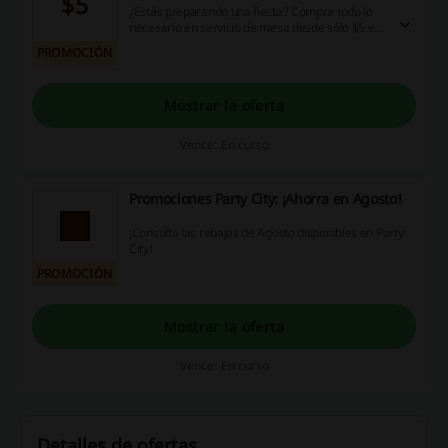
$5
¿Estás preparando una fiesta? Compra todo lo
necesario en servicio de mesa desde sólo $5 en
Party City. ¡Dale!
PROMOCIÓN
Mostrar la oferta
Vence: En curso
Promociones Party City: ¡Ahorra en Agosto!
¡Consulta las rebajas de Agosto disponibles en Party
City!
PROMOCIÓN
Mostrar la oferta
Vence: En curso
Detalles de ofertas