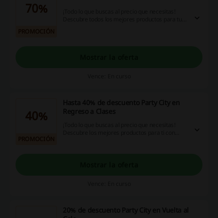
70%
¡Todo lo que buscas al precio que necesitas!
Descubre todos los mejores productos para tu
fiesta con hasta 70% de descuento en Party City.
PROMOCIÓN
¡Dale!
Mostrar la oferta
Vence: En curso
Hasta 40% de descuento Party City en
Regreso a Clases
40%
¡Todo lo que buscas al precio que necesitas!
Descubre los mejores productos para ti con
PROMOCIÓN
hasta 40% de descuento en mochilas, lancheras
y más en Party City. ¡Haz click y aprovecha ya!
Mostrar la oferta
Vence: En curso
20% de descuento Party City en Vuelta al