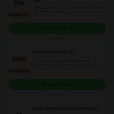
Cole
20%
¡Todo lo que buscas al precio que necesitas! Goza de
20% de descuento Party City en vuelta al cole. ¡Dale!
PROMOCIÓN
Mostrar la oferta
Vence: En curso
Envío Gratis en Party City
$899
¡Todo lo mejor para ti sin moverte de casa!
Descubre los mejores productos para ti y goza
del envío gratis en tu compra sobre $899 MXN.
PROMOCIÓN
No es necesario código promocional Party City.
¡Dale!
Mostrar la oferta
Vence: En curso
Servicio de mesa desde $5 en Party City