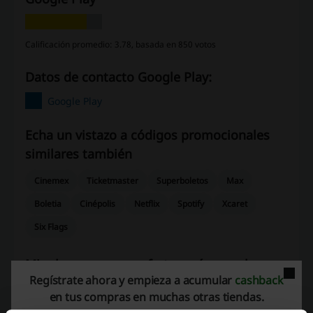
Calificación promedio: 3.78, basada en 850 votos
Datos de contacto Google Play:
Google Play
Echa un vistazo a códigos promocionales
similares también
Cinemex
Ticketmaster
Superboletos
Max
Boletia
Cinépolis
Netflix
Spotify
Xcaret
Six Flags
Mira los cupones y ofertas más populares
Regístrate ahora y empieza a acumular
cashback
codigo promocional Volaris
cupon KFC
cupon Walmart
en tus compras en muchas otras tiendas.