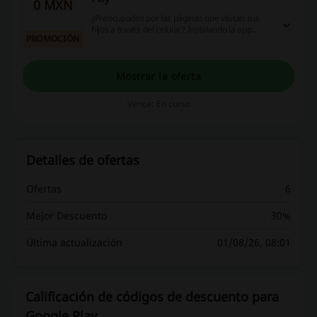
0 MXN
¿Preocupados por las páginas que visitan sus
hijos a través del celular? Instalando la app
PROMOCIÓN
Google Family Link para padre de Google Play
podrás controlar las aplicaciones a la que los
menores pueden acceder e incluso controlar
cuánto tiempo están delante de la pantalla. Haz
Mostrar la oferta
click para descargar la app.
Vence: En curso
Detalles de ofertas
Ofertas
6
Mejor Descuento
30%
Última actualización
01/08/26, 08:01
Calificación de códigos de descuento para
Google Play