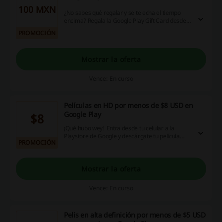
100 MXN
¿No sabes qué regalar y se te echa el tiempo
encima? Regala la Google Play Gift Card desde
$100 MXN y despreocúpate. Con ella podrán
PROMOCIÓN
disfrutar de películas, apps, libros y música. ¿A
qué esperas?
Mostrar la oferta
Vence: En curso
Películas en HD por menos de $8 USD en
Google Play
$8
¡Qué hubo wey! Entra desde tu celular a la
Playstore de Google y descárgate tu película
PROMOCIÓN
favorita en HD por menos de $8 USD. ¡No
pierdas tu tiempo y clicka ya! ¡Disfruta de las
mejores pelis en la mejor calidad por el mejor
precio ya!
Mostrar la oferta
Vence: En curso
Pelis en alta definición por menos de $5 USD