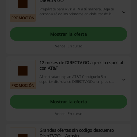
DIRECTV GO
Prepárate para vivir la TV a tú manera. Deja tu
correo y sé de los primeros en disfrutar de la
PROMOCIÓN
televisión que va contigo.
Mostrar la oferta
Vence: En curso
12 meses de DIRECTV GO a precio especial
con AT&T
Al contratar un plan AT&T Consíguelo 5 o
superior disfruta de DIRECTV GO a un precio
PROMOCIÓN
especial durante 12 meses ¡Dile GO a la nueva
TV + Streaming! No te lo pierdas.
Mostrar la oferta
Vence: En curso
Grandes ofertas sin codigo descuento
DirecTVGO | Agosto