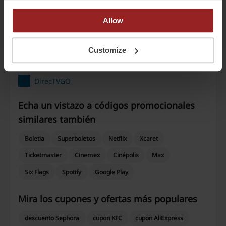
Allow
Califica los códigos de descuento para DirecTVGO y ayuda a otros
usuarios a elegir las mejores ofertas
Customize
Datos de contacto DirecTVGO:
DirecTVGO
Echa un vistazo a códigos promocionales
similares también
Boletia
Superboletos
Netflix
Xcaret
Ticketmaster
Cinemex
Cinépolis
Max
Six Flags
Spotify
Google Play
Mira los cupones y ofertas más populares
descuento Sephora
cupon KFC
cupon AliExpress