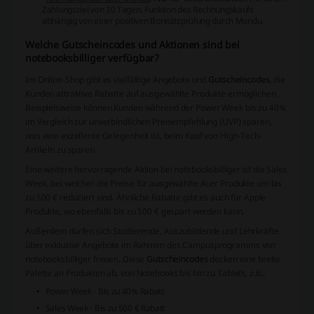
Zahlungsziel von 30 Tagen. Funktion des Rechnungskaufs
abhängig von einer positiven Bonitätsprüfung durch Mondu.
Welche Gutscheincodes und Aktionen sind bei
notebooksbilliger verfügbar?
Im Online-Shop gibt es vielfältige Angebote und
Gutscheincodes
, die
Kunden attraktive Rabatte auf ausgewählte Produkte ermöglichen.
Beispielsweise können Kunden während der Power Week bis zu 40%
im Vergleich zur unverbindlichen Preisempfehlung (UVP) sparen,
was eine exzellente Gelegenheit ist, beim Kauf von High-Tech-
Artikeln zu sparen.
Eine weitere hervorragende Aktion bei notebooksbilliger ist die Sales
Week, bei welcher die Preise für ausgewählte Acer Produkte um bis
zu 500 € reduziert sind. Ähnliche Rabatte gibt es auch für Apple
Produkte, wo ebenfalls bis zu 500 € gespart werden kann.
Außerdem dürfen sich Studierende, Auszubildende und Lehrkräfte
über exklusive Angebote im Rahmen des Campusprogramms von
notebooksbilliger freuen. Diese
Gutscheincodes
decken eine breite
Palette an Produkten ab, von Notebooks bis hin zu Tablets, z.B.:
Power Week - Bis zu 40% Rabatt
Sales Week - Bis zu 500 € Rabatt