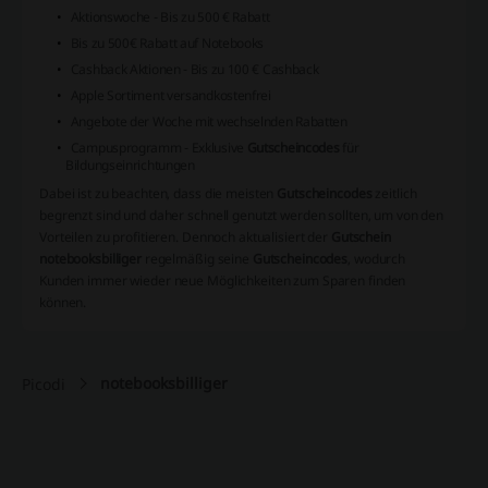
Aktionswoche - Bis zu 500 € Rabatt
Bis zu 500€ Rabatt auf Notebooks
Cashback Aktionen - Bis zu 100 € Cashback
Apple Sortiment versandkostenfrei
Angebote der Woche mit wechselnden Rabatten
Campusprogramm - Exklusive
Gutscheincodes
für
Bildungseinrichtungen
Dabei ist zu beachten, dass die meisten
Gutscheincodes
zeitlich
begrenzt sind und daher schnell genutzt werden sollten, um von den
Vorteilen zu profitieren. Dennoch aktualisiert der
Gutschein
notebooksbilliger
regelmäßig seine
Gutscheincodes
, wodurch
Kunden immer wieder neue Möglichkeiten zum Sparen finden
können.
notebooksbilliger
Picodi