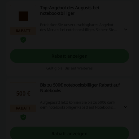
Top-Angebot des Augusts bei
notebooksbilliger
Entdecken Sie unser unschlagbares Angebot
des Monats bei notebooksbilliger. Sichern Sie
RABATT
sich jetzt exklusive Rabatte auf eine Vielzahl von
Produkten. Verwenden Sie keinen
notebooksbilliger Gutschein.
Rabatt anzeigen
Gültig bis: Bis auf Weiteres
Bis zu 500€ notebooksbilliger Rabatt auf
Notebooks
500 €
Aufgepasst! Jetzt können Sie bis zu 500€ dank
dem notebooksbilliger Rabatt auf Notebooks
RABATT
sparen. Entdecken Sie das umfangreiche
Angebot.
Rabatt anzeigen