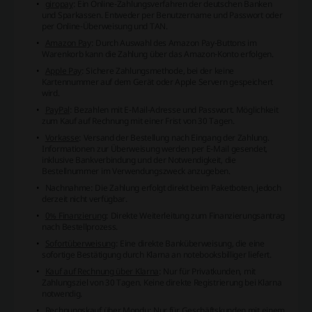
giropay
: Ein Online-Zahlungsverfahren der deutschen Banken
und Sparkassen. Entweder per Benutzername und Passwort oder
per Online-Überweisung und TAN.
Amazon Pay
: Durch Auswahl des Amazon Pay-Buttons im
Warenkorb kann die Zahlung über das Amazon-Konto erfolgen.
Apple Pay
: Sichere Zahlungsmethode, bei der keine
Kartennummer auf dem Gerät oder Apple Servern gespeichert
wird.
PayPal
: Bezahlen mit E-Mail-Adresse und Passwort. Möglichkeit
zum Kauf auf Rechnung mit einer Frist von 30 Tagen.
Vorkasse
: Versand der Bestellung nach Eingang der Zahlung.
Informationen zur Überweisung werden per E-Mail gesendet,
inklusive Bankverbindung und der Notwendigkeit, die
Bestellnummer im Verwendungszweck anzugeben.
Nachnahme
: Die Zahlung erfolgt direkt beim Paketboten, jedoch
derzeit nicht verfügbar.
0% Finanzierung
: Direkte Weiterleitung zum Finanzierungsantrag
nach Bestellprozess.
Sofortüberweisung
: Eine direkte Banküberweisung, die eine
sofortige Bestätigung durch Klarna an notebooksbilliger liefert.
Kauf auf Rechnung über Klarna
: Nur für Privatkunden, mit
Zahlungsziel von 30 Tagen. Keine direkte Registrierung bei Klarna
notwendig.
Rechnungskauf über Mondu
: Nur für Geschäftskunden mit einem