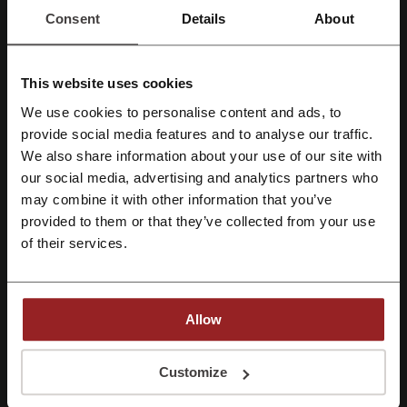
Consent
Details
About
Mehr über notebooksbilliger:
This website uses cookies
notebooksbilliger – Allgemeine Informationen
We use cookies to personalise content and ads, to
Mit Facebook registrieren
provide social media features and to analyse our traffic.
Notebooksbilliger
ist ein umfassender Online-Händler, der sich auf
den Verkauf von Technologieprodukten wie Notebooks, Tablets,
We also share information about your use of our site with
Smartphones und weiterer Elektronik spezialisiert hat. Die Website
our social media, advertising and analytics partners who
Mit Google-Konto registrieren
bietet ein breites Sortiment an Geräten und Zubehör für Kunden, die
may combine it with other information that you’ve
auf der Suche nach der neuesten Technik oder preiswerten
provided to them or that they’ve collected from your use
Angeboten sind.
Mit E-Mail-Adresse registrieren
of their services.
Das Produktangebot deckt eine Vielzahl von Kategorien ab, darunter:
Notebooks:
Eine große Auswahl an Laptops verschiedener
Marken und Spezifikationen, von Einsteigermodellen bis hin zu
High-End-Gaming-Laptops.
Allow
Tablets:
Diverse Tablets, einschließlich iPads und Android-Tablets
für alle Anwendungsbereiche.
Mit der Registrierung bestätigen Sie, dass Sie die
Nutzungsbedingungen
und die
Smartphones & Handys:
Eine reichhaltige Palette an
Datenschutz
gelesen und akzeptiert haben.
Customize
Mobiltelefonen, von Budget-Optionen bis zu den neuesten
Flaggschiffen.