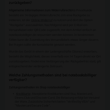
zurückgeben?
Allgemeine Informationen zum Widerrufsrecht
Als Privatkunde
besteht ein 14-tägiges Widerrufsrecht. Um eine Rückgabe zu
initiieren, ist der
Online-Widerruf
zu nutzen und dort die Option
"Rückgabe" auszuwählen. Nachfolgend wird per E-Mail ein
Versandlabel oder QR-Code zugestellt, mit dem Artikel einfach an
notebooksbilliger.de retourniert werden können. In bestimmten
Fällen kann die Zusendung des Versandlabels etwas länger dauern.
Bei Fragen sollte die Kontaktseite genutzt werden.
Wurde das Gerät in einem der Ladengeschäfte (Stores) erworben,
besteht die Möglichkeit, dieses innerhalb von 14 Tagen direkt vor Ort
zurückzugeben. Findet eine Verlängerung der Rückgabefrist statt, gilt
entsprechend der verlängerte Zeitraum.
Welche Zahlungsmethoden sind bei notebooksbilliger
verfügbar?
Zahlungsmethoden im Shop notebooksbilliger
Kreditkarte
: Akzeptierte Kreditkarten sind Visa, Mastercard,
Diners Club und Discover Card. Die Belastung erfolgt bei Versand
der Ware. Zusätzliche Sicherheit bieten "Verified by VISA" und
"Mastercard Secure Code".