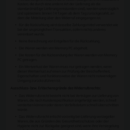
Kosten, die durch eine andere Art der Lieferung als die
standardmäßige Lieferung entstanden sind), werden unverzüglich
und spätestens binnen 14 Tagen ab dem Tag zurückgezahlt, an
dem die Mitteilung über den Widerruf eingegangen ist.
Für die Rückzahlung wird dasselbe Zahlungsmittel verwendet wie
bei der ursprünglichen Transaktion, sofern nichts anderes
vereinbart wurde.
Keine Berechnung von Entgelten für die Rückzahlung.
Die Waren werden von Memory PC abgeholt.
Die Kosten für die Rücksendung der Waren werden von Memory
PC getragen.
Ein Wertverlust der Waren muss nur getragen werden, wenn
dieser Wertverlust auf einen zur Prüfung der Beschaffenheit,
Eigenschaften und Funktionsweise der Waren nicht notwendigen
Umgang zurückzuführen ist.
Ausschluss- bzw. Erlöschensgründe des Widerrufsrechts:
Das Widerrufsrecht besteht nicht bei Verträgen zur Lieferung von
Waren, die nach Kundenspezifikation angefertigt werden, schnell
verderben können oder deren Verfallsdatum schnell überschritten
würde.
Das Widerrufsrecht erlischt vorzeitig bei Lieferung versiegelter
Waren, die aus Gründen des Gesundheitsschutzes oder der
Hygiene nicht zur Rückgabe geeignet sind, wenn ihre Versiegelung