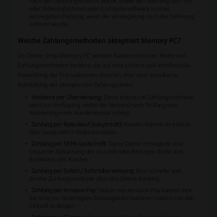
nach der Lieferung entfernt wurde, sowie bei Lieferung von Ton-
oder Videoaufnahmen oder Computersoftware in einer
versiegelten Packung, wenn die Versiegelung nach der Lieferung
entfernt wurde.
Welche Zahlungsmethoden akzeptiert Memory PC?
Im Online-Shop Memory PC werden Kunden mit einer Reihe von
Zahlungsmethoden bedient, die auf eine sichere und komfortable
Abwicklung der Transaktionen abzielen. Hier eine detaillierte
Aufstellung der akzeptierten Zahlungsarten:
Vorkasse per Überweisung:
Diese klassische Zahlungsmethode
steht zur Verfügung, wobei der Versand nach Prüfung und
Aktivierung eines Kundenkontos erfolgt.
Zahlung per Ratenkauf (easycredit):
Kunden können ihre Käufe
über easycredit in Raten bezahlen.
Zahlung per SEPA-Lastschrift:
Diese Option ermöglicht eine
bequeme Abbuchung des zu zahlenden Betrages direkt vom
Bankkonto des Kunden.
Zahlung per Sofort / Sofortüberweisung:
Eine schnelle und
direkte Zahlungsmethode über das Online-Banking.
Zahlung per Amazon Pay:
Nutzer von Amazon Pay können ihre
bei Amazon hinterlegten Zahlungsinformationen nutzen, um den
Einkauf zu tätigen.