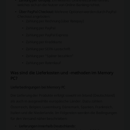
Zahlung per Giropay:
Ein weiteres Online-Bezahlverfahren,
welches sich an die Nutzer von Online-Banking richtet.
Über PayPal Checkout:
Mehrere Optionen werden durch PayPal
Checkout angeboten:
Zahlung per Rechnung (über Ratepay)
Zahlung per PayPal
Zahlung per PayPal Express
Zahlung per Kreditkarte
Zahlung per SEPA-Lastschrift
Zahlung per "Später bezahlen"
Zahlung per Ratenkauf
Was sind die Lieferkosten und -methoden im Memory
PC?
Lieferbedingungen bei Memory PC
Die Lieferung der Produkte erfolgt sowohl im Inland (Deutschland)
als auch in ausgewählte europäische Länder. Dazu zählen
Österreich, Belgien, Luxemburg, Dänemark, Spanien, Frankreich,
Italien und die Niederlande. Im Folgenden werden die Bedingungen
für den Versand näher beschrieben:
Lieferungen innerhalb Deutschlands: