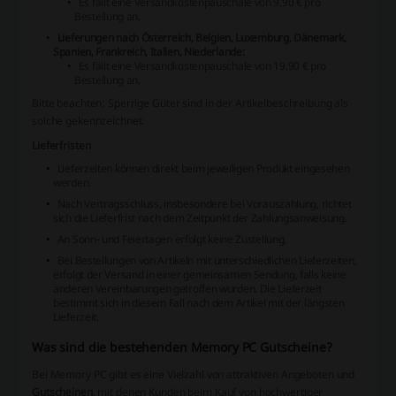
Es fällt eine Versandkostenpauschale von 9,90 € pro
Bestellung an.
Lieferungen nach Österreich, Belgien, Luxemburg, Dänemark,
Spanien, Frankreich, Italien, Niederlande:
Es fällt eine Versandkostenpauschale von 19,90 € pro
Bestellung an.
Bitte beachten: Sperrige Güter sind in der Artikelbeschreibung als
solche gekennzeichnet.
Lieferfristen
Lieferzeiten können direkt beim jeweiligen Produkt eingesehen
werden.
Nach Vertragsschluss, insbesondere bei Vorauszahlung, richtet
sich die Lieferfrist nach dem Zeitpunkt der Zahlungsanweisung.
An Sonn- und Feiertagen erfolgt keine Zustellung.
Bei Bestellungen von Artikeln mit unterschiedlichen Lieferzeiten,
erfolgt der Versand in einer gemeinsamen Sendung, falls keine
anderen Vereinbarungen getroffen wurden. Die Lieferzeit
bestimmt sich in diesem Fall nach dem Artikel mit der längsten
Lieferzeit.
Was sind die bestehenden Memory PC Gutscheine?
Bei Memory PC gibt es eine Vielzahl von attraktiven Angeboten und
Gutscheinen
, mit denen Kunden beim Kauf von hochwertiger