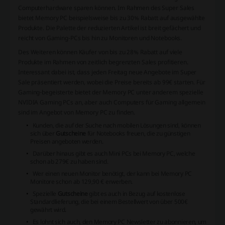
Computerhardware sparen können. Im Rahmen des Super Sales
bietet Memory PC beispielsweise bis zu 30% Rabatt auf ausgewählte
Produkte. Die Palette der reduzierten Artikel ist breit gefächert und
reicht von Gaming-PCs bis hin zu Monitoren und Notebooks.
Des Weiteren können Käufer von bis zu 28% Rabatt auf viele
Produkte im Rahmen von zeitlich begrenzten Sales profitieren.
Interessant dabei ist, dass jeden Freitag neue Angebote im Super
Sale präsentiert werden, wobei die Preise bereits ab 99€ starten. Für
Gaming-begeisterte bietet der Memory PC unter anderem spezielle
NVIDIA Gaming PCs an, aber auch Computers für Gaming allgemein
sind im Angebot von Memory PC zu finden.
Kunden, die auf der Suche nach mobilen Lösungen sind, können
sich über
Gutscheine
für Notebooks freuen, die zu günstigen
Preisen angeboten werden.
Darüber hinaus gibt es auch Mini PCs bei Memory PC, welche
schon ab 279€ zu haben sind.
Wer einen neuen Monitor benötigt, der kann bei Memory PC
Monitore schon ab 129,90 € erwerben.
Spezielle
Gutscheine
gibt es auch in Bezug auf kostenlose
Standardlieferung, die bei einem Bestellwert von über 500€
gewährt wird.
Es lohnt sich auch, den Memory PC Newsletter zu abonnieren, um