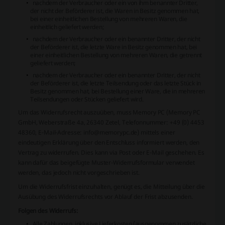
nachdem der Verbraucher oder ein von ihm benannter Dritter,
der nicht der Beförderer ist, die Waren in Besitz genommen hat,
bei einer einheitlichen Bestellung von mehreren Waren, die
einheitlich geliefert werden;
nachdem der Verbraucher oder ein benannter Dritter, der nicht
der Beförderer ist, die letzte Ware in Besitz genommen hat, bei
einer einheitlichen Bestellung von mehreren Waren, die getrennt
geliefert werden;
nachdem der Verbraucher oder ein benannter Dritter, der nicht
der Beförderer ist, die letzte Teilsendung oder das letzte Stück in
Besitz genommen hat, bei Bestellung einer Ware, die in mehreren
Teilsendungen oder Stücken geliefert wird.
Um das Widerrufsrecht auszuüben, muss Memory PC (Memory PC
GmbH, Weberstraße 4a, 26340 Zetel, Telefonnummer: +49 (0) 4453
48360, E-Mail-Adresse: info@memorypc.de) mittels einer
eindeutigen Erklärung über den Entschluss informiert werden, den
Vertrag zu widerrufen. Dies kann via Post oder E-Mail geschehen. Es
kann dafür das beigefügte Muster-Widerrufsformular verwendet
werden, das jedoch nicht vorgeschrieben ist.
Um die Widerrufsfrist einzuhalten, genügt es, die Mitteilung über die
Ausübung des Widerrufsrechts vor Ablauf der Frist abzusenden.
Folgen des Widerrufs:
Alle Zahlungen, inklusive Lieferkosten (ausgenommen zusätzliche