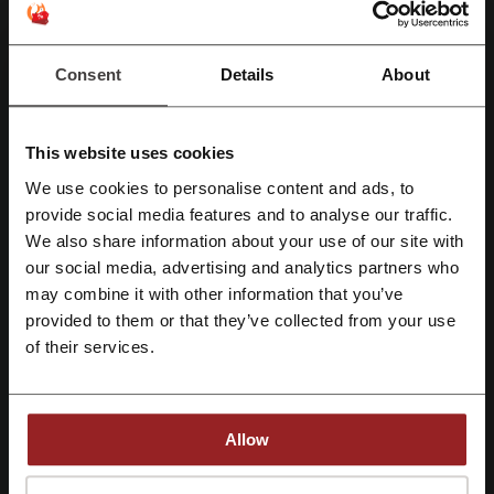
Sie jederzeit tolle Produkte zu richtig günstigen Preisen bestellen
werden können. Die Firma bietet nämlich für ausgewählte Produkte
im Bereich “Sale” super
digitalo Rabatte
mit denen Sie manchmal bis
Consent
Details
About
zu sogar 65% sparen werden können! Warten Sie nicht zu lange und
entdecken Sie schon jetzt das Rabatt Angebot bei der Firma. Die
Anzahl der rabattieren Produkte ist nämlich begrenzt. Bleiben Sie
auch mit anderen
digitalo Angeboten
immer auf dem Laufenden und
This website uses cookies
abonnieren Sie unseren Newsletter!
We use cookies to personalise content and ads, to
Mit Facebook registrieren
provide social media features and to analyse our traffic.
We also share information about your use of our site with
our social media, advertising and analytics partners who
Mit Google-Konto registrieren
may combine it with other information that you’ve
provided to them or that they’ve collected from your use
Mit E-Mail-Adresse registrieren
of their services.
digitalo - bestellen Sie ohne Risiko!
digitalo ist ein Online-Shop in dem Sie eine hohe Sortimentsbreite
Allow
und –tiefe mit über 240.000 Artikeln aus solchen Bereichen, wie:
Computer, Multimedia, TV und Audio, Haus und Garten, Outdoor und
Freizeit, Baumarkt, Batterien und Kabel bestellen werden können.
Mit der Registrierung bestätigen Sie, dass Sie die
Nutzungsbedingungen
und die