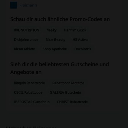
Fielmann
Schau dir auch ähnliche Promo-Codes an
XXL NUTRITION
fleeky
Hanf im Glück
Dickjohnson.de
Nice Beauty
HS Activa
Klean Athlete
Shop Apotheke
DocMorris
Sieh dir die beliebtesten Gutscheine und
Angebote an
Kinguin Rabattcode
Rabattcode Motatos
CECIL Rabattcode
GALERIA Gutschein
IBEROSTAR Gutschein
CHRIST Rabattcode