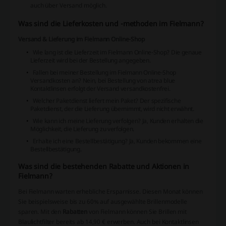
auch über Versand möglich.
Was sind die Lieferkosten und -methoden im Fielmann?
Versand & Lieferung im Fielmann Online-Shop
Wie lang ist die Lieferzeit im Fielmann Online-Shop?
Die genaue
Lieferzeit wird bei der Bestellung angegeben.
Fallen bei meiner Bestellung im Fielmann Online-Shop
Versandkosten an?
Nein, bei Bestellung von atrea blue
Kontaktlinsen erfolgt der Versand versandkostenfrei.
Welcher Paketdienst liefert mein Paket?
Der spezifische
Paketdienst, der die Lieferung übernimmt, wird nicht erwähnt.
Wie kann ich meine Lieferung verfolgen?
Ja, Kunden erhalten die
Möglichkeit, die Lieferung zu verfolgen.
Erhalte ich eine Bestellbestätigung?
Ja, Kunden bekommen eine
Bestellbestätigung.
Was sind die bestehenden Rabatte und Aktionen in
Fielmann?
Bei Fielmann warten erhebliche Ersparnisse. Diesen Monat können
Sie beispielsweise bis zu 60% auf ausgewählte Brillenmodelle
sparen. Mit den
Rabatten
von Fielmann können Sie Brillen mit
Blaulichtfilter bereits ab 14,90 € erwerben. Auch bei Kontaktlinsen