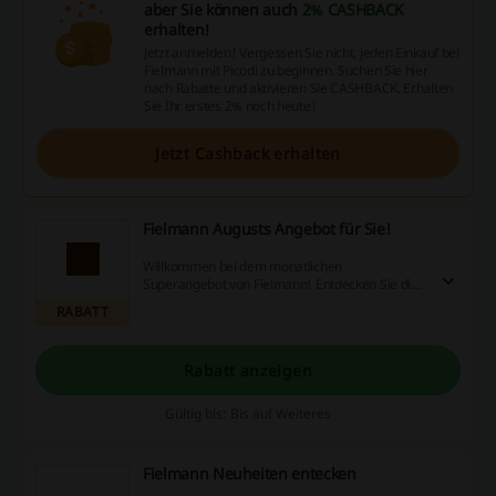
aber Sie können auch
2% CASHBACK
erhalten!
Jetzt anmelden! Vergessen Sie nicht, jeden Einkauf bei
Fielmann mit Picodi zu beginnen. Suchen Sie hier
nach Rabatte und aktivieren Sie CASHBACK. Erhalten
Sie Ihr erstes 2% noch heute!
Jetzt Cashback erhalten
Fielmann Augusts Angebot für Sie!
Willkommen bei dem monatlichen
Superangebot von Fielmann! Entdecken Sie die
besten Schnäppchen und sparen Sie diesen
RABATT
MONAT ohne Fielmann Rabattcode.
Rabatt anzeigen
Gültig bis: Bis auf Weiteres
Fielmann Neuheiten entecken