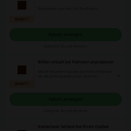
Brillenketten und mehr für Ihre Brillen!
RABATT
Rabatt anzeigen
Gültig bis: Bis auf Weiteres
Brillen virtuell bei Fielmann anprobieren
Mit der virtuellen Anprobe von Fielmann können
Sie alle Brillengestelle schon mit Ihrem
Smartphone aus testen!
RABATT
Rabatt anzeigen
Gültig bis: Bis auf Weiteres
Kostenloser Sehtest bei Ihrem Optiker