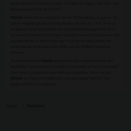
bietet Fielmann attraktive Preise, so finden Sie Tages-, Wochen- und
Monatslinsen schon ab 10,90 €.
Rabatte
helfen Ihnen zusätzlich, bei der Brillenpflege zu sparen: So
gibt es Pflegeprodukte für Kontaktlinsen bereits ab 1,70 €. Nicht zu
vergessen ist der kostenfreie Versand bei Bestellungen über 35 € -
ein weiterer Vorteil bei Fielmann. Darüber hinaus können Kinder und
Jugendliche bis zu einem Alter von 18 Jahren in vielen Fällen mit
einem Rezept eine kostenlose Brille aus der Nulltarif-Kollektion
erhalten.
Sie möchten keine
Rabatte
verpassen? Dann abonnieren Sie den
Newsletter von Fielmann und bleiben Sie immer auf dem Laufenden
über neue Schnäppchen und exklusive Angebote. Denn mit den
Rabatte
von Fielmann treffen Sie stets eine kluge Wahl für Ihre
Augen und Ihren Geldbeutel.
Fielmann
Picodi