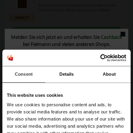
Sehtest und kleinere Reparaturen erhalten Sie bei
Fielmann in jeder Niederlassung zum Nulltarif.
RABATT
Rabatt anzeigen
Melden Sie sich jetzt an und erhalten Sie
Cashback
bei Fielmann und vielen anderen Shops.
Gültig bis: Bis auf Weiteres
Kostenlose Brillen für Kinder und
Jugendliche bei Fielmann
Consent
Details
About
Kinder und Jugendliche bis 18 Jahre erhalten mit
Rezept eine komplette Brille aus der Nulltarif-
RABATT
Kollektion kostenlos!
This website uses cookies
Rabatt anzeigen
We use cookies to personalise content and ads, to
Mit Facebook registrieren
Gültig bis: Bis auf Weiteres
provide social media features and to analyse our traffic.
We also share information about your use of our site with
our social media, advertising and analytics partners who
Mit Google-Konto registrieren