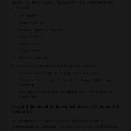
DocMorris bietet ein umfangreiches Sortiment in verschiedenen
Kategorien:
Arzneimittel
Beauty & Pflege
Vitamine, Sport & Ernährung
Kinder & Familie
Sanitätshaus
Tiergesundheit
Bücher & Ratgeber
Zahlungs- und Lieferoptionen bei DocMorris umfassen:
Zahlarten wie Kreditkarte, PayPal und auf Rechnung
Verschiedene Lieferoptionen wie Packstation, Postfiliale und
PaketShops
Kühltransport für temperaturempfindliche Medikamente, wenn
erforderlich
Was sind die bestehenden Gutscheine und Aktionen bei
DocMorris?
Bei DocMorris finden Kunden eine Vielzahl von attraktiven
Angeboten und
Gutscheinen
. Eines der Highlights ist der
DocMorris