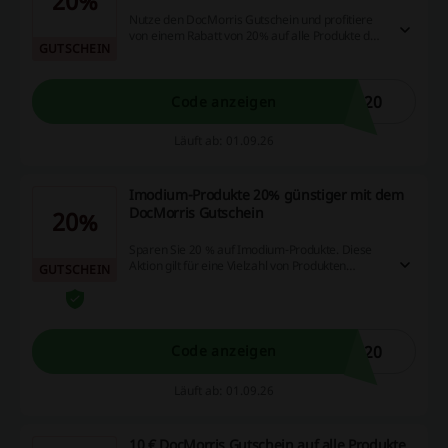
20%
Nutze den DocMorris Gutschein und profitiere
von einem Rabatt von 20% auf alle Produkte der
GUTSCHEIN
Marke Regaine. Dieses Angebot ermöglicht es,
hochwertige Pflegeprodukte zu einem
günstigeren Preis zu erwerben.
E20
Code anzeigen
Läuft ab: 01.09.26
Imodium-Produkte 20% günstiger mit dem
DocMorris Gutschein
20%
Sparen Sie 20 % auf Imodium-Produkte. Diese
Aktion gilt für eine Vielzahl von Produkten
GUTSCHEIN
innerhalb der Imodium-Reihe.
m20
Code anzeigen
Läuft ab: 01.09.26
10 € DocMorris Gutschein auf alle Produkte