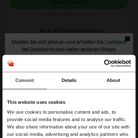
Rabatt anzeigen
Gültig bis: Bis auf Weiteres
Bis zu 30 € DocMorris Bonus pro
Privatrezept
30 €
Melden Sie sich jetzt an und erhalten Sie
Cashback
bei DocMorris und vielen anderen Shops.
Entdecken Sie DocMorris Aktion und sparen!
RABATT
Rabatt anzeigen
Consent
Details
About
Gültig bis: Bis auf Weiteres
This website uses cookies
5 € DocMorris Rabatt auf Physiogel Produkte
We use cookies to personalise content and ads, to
5 €
Mit Facebook registrieren
provide social media features and to analyse our traffic.
Profitieren Sie vom DocMorris Rabatt und sparen Sie
5 € auf Physiogel Produkte.
We also share information about your use of our site with
RABATT
our social media, advertising and analytics partners who
Mit Google-Konto registrieren