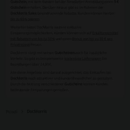
Gutschein
, mit dem Kunden bei der Newsletter-Anmeldung einen
5 €
Gutschein
erhalten. Darüber hinaus gibt es im Rahmen der
DocMorris Sales
beeindruckende Rabatte. Kunden können hierbei
bis zu 65% sparen
.
Weiterhin bietet DocMorris weitere exklusive
Einsparungsmöglichkeiten. Kunden können sich auf
Erkältungsmittel
mit Rabatten von bis zu 50%
und einen
Bonus von bis zu 30 € pro
Privatrezept
freuen.
DocMorris sorgt mit seinen
Gutscheinen
auch für zusätzliche
Vorteile. So gibt es beispielsweise
kostenlose Lieferungen
bei
Bestellungen über 24,90€.
Alle diese Angebote sind darauf ausgerichtet, das Einkaufen bei
DocMorris
noch attraktiver und kundenfreundlicher zu gestalten.
Durch die Nutzung verschiedener
Gutscheine
können Kunden
bedeutende Einsparungen genießen.
DocMorris
Picodi