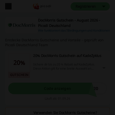
Registrieren
DocMorris Gutschein - August 2026 -
Picodi Deutschland
Wie funktioniert das?
Bedingungen und Konditionen
Entdecke DocMorris Gutscheine und Vorteile - geprüft von
Picodi Deutschland Team
20% DocMorris Gutschein auf KadeZyklus
20%
Sichere dir bis zu 20 % Rabatt auf KadeZyklus.
Diese Aktion gilt für eine breite Auswahl an
Produkten und ist eine hervorragende
GUTSCHEIN
Gelegenheit für Online-Käufer.
S20
Code anzeigen
Läuft ab: 01.09.26
Verwenden Sie DocMorris Gutscheine?