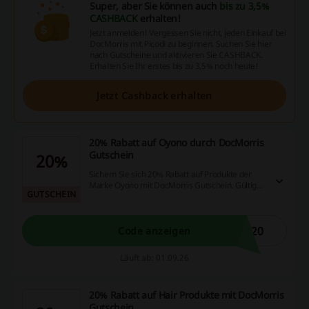
Super, aber Sie können auch
bis zu 3,5%
CASHBACK
erhalten!
Jetzt anmelden! Vergessen Sie nicht, jeden Einkauf bei
DocMorris mit Picodi zu beginnen. Suchen Sie hier
nach Gutscheine und aktivieren Sie CASHBACK.
Erhalten Sie Ihr erstes bis zu 3,5% noch heute!
Jetzt Cashback erhalten
20% Rabatt auf Oyono durch DocMorris
Gutschein
20%
Sichern Sie sich 20% Rabatt auf Produkte der
Marke Oyono mit DocMorris Gutschein. Gültig
GUTSCHEIN
für ausgewählte Artikel im Sortiment.
o20
Code anzeigen
Läuft ab: 01.09.26
20% Rabatt auf Hair Produkte mit DocMorris
Gutschein