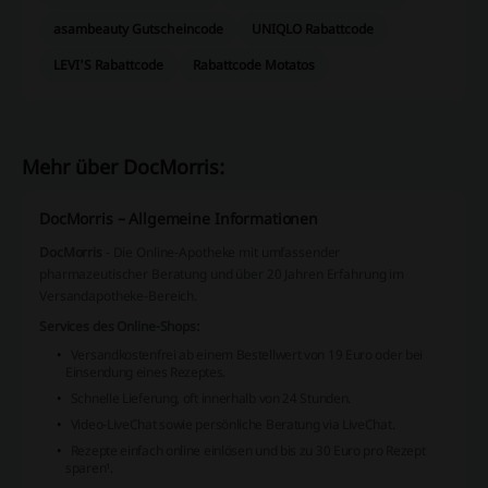
asambeauty Gutscheincode
UNIQLO Rabattcode
LEVI'S Rabattcode
Rabattcode Motatos
Mehr über DocMorris:
DocMorris – Allgemeine Informationen
DocMorris
- Die Online-Apotheke mit umfassender
pharmazeutischer Beratung und über 20 Jahren Erfahrung im
Versandapotheke-Bereich.
Services des Online-Shops:
Versandkostenfrei ab einem Bestellwert von 19 Euro oder bei
Einsendung eines Rezeptes.
Schnelle Lieferung, oft innerhalb von 24 Stunden.
Video-LiveChat sowie persönliche Beratung via LiveChat.
Rezepte einfach online einlösen und bis zu 30 Euro pro Rezept
sparen¹.