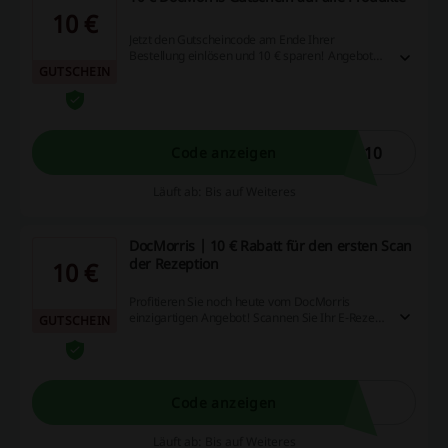
10 €
Jetzt den Gutscheincode am Ende Ihrer
Bestellung einlösen und 10 € sparen! Angebot
GUTSCHEIN
gültig beim Einlösen eines E-Rezepts im
DocMorris!
t10
Code anzeigen
Läuft ab: Bis auf Weiteres
DocMorris | 10 € Rabatt für den ersten Scan
der Rezeption
10 €
Profitieren Sie noch heute vom DocMorris
einzigartigen Angebot! Scannen Sie Ihr E-Rezept
GUTSCHEIN
und erhalten Sie einen 10 € DocMorris
Gutschein!
Code anzeigen
Läuft ab: Bis auf Weiteres