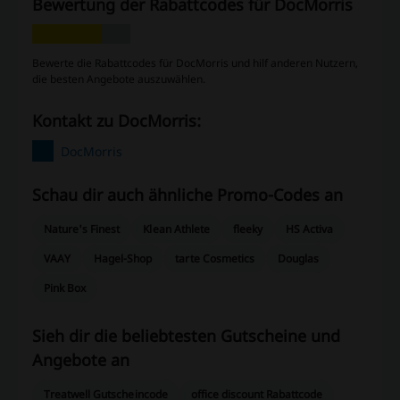
Bewertung der Rabattcodes für DocMorris
Bewerte die Rabattcodes für DocMorris und hilf anderen Nutzern,
die besten Angebote auszuwählen.
Kontakt zu DocMorris:
DocMorris
Schau dir auch ähnliche Promo-Codes an
Nature's Finest
Klean Athlete
fleeky
HS Activa
VAAY
Hagel-Shop
tarte Cosmetics
Douglas
Pink Box
Sieh dir die beliebtesten Gutscheine und
Angebote an
Treatwell Gutscheincode
office discount Rabattcode