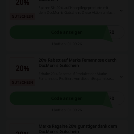
20%
Sparen Sie 20% auf Haarpflegeprodukte mit
dem DocMorris Gutschein. Diese Aktion umfasst
GUTSCHEIN
eine Vielzahl beliebter Marken und Produkte.
R20
Code anzeigen
Läuft ab: 01.09.26
20% Rabatt auf Marke Femannose durch
DocMorris Gutschein
20%
Erhalte 20% Rabatt auf Produkte der Marke
Femannose. Profitiere von diesen Ersparnissen
GUTSCHEIN
für eine gesunde Unterstützung.
M20
Code anzeigen
Läuft ab: 01.09.26
Marke Regaine 20% günstiger dank dem
DocMorris Gutschein