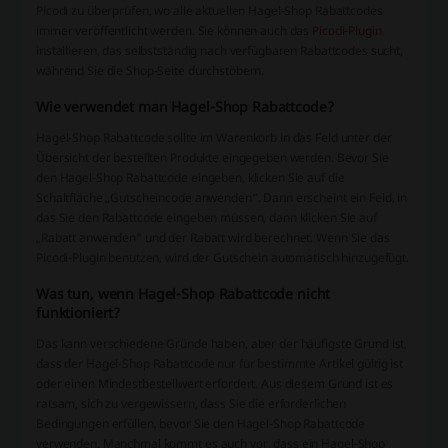
Picodi zu überprüfen, wo alle aktuellen Hagel-Shop Rabattcodes
immer veröffentlicht werden. Sie können auch das
Picodi-Plugin
installieren, das selbstständig nach verfügbaren Rabattcodes sucht,
während Sie die Shop-Seite durchstöbern.
Wie verwendet man Hagel-Shop Rabattcode?
Hagel-Shop Rabattcode sollte im Warenkorb in das Feld unter der
Übersicht der bestellten Produkte eingegeben werden. Bevor Sie
den Hagel-Shop Rabattcode eingeben, klicken Sie auf die
Schaltfläche „Gutscheincode anwenden“. Dann erscheint ein Feld, in
das Sie den Rabattcode eingeben müssen, dann klicken Sie auf
„Rabatt anwenden“ und der Rabatt wird berechnet. Wenn Sie das
Picodi-Plugin benutzen, wird der Gutschein automatisch hinzugefügt.
Was tun, wenn Hagel-Shop Rabattcode nicht
funktioniert?
Das kann verschiedene Gründe haben, aber der häufigste Grund ist,
dass der Hagel-Shop Rabattcode nur für bestimmte Artikel gültig ist
oder einen Mindestbestellwert erfordert. Aus diesem Grund ist es
ratsam, sich zu vergewissern, dass Sie die erforderlichen
Bedingungen erfüllen, bevor Sie den Hagel-Shop Rabattcode
verwenden. Manchmal kommt es auch vor, dass ein Hagel-Shop