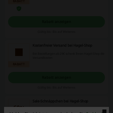
RABATT
Rabatt anzeigen
Gültig bis: Bis auf Weiteres
Kostenfreier Versand bei Hagel-Shop
Bei Bestellungen ab 29€ schenk Ihnen Hagel-Shop die
Versandkosten
RABATT
Rabatt anzeigen
Gültig bis: Bis auf Weiteres
Sale-Schnäppchen bei Hagel-Shop
60%
Sichern Sie sich hochwertige Produkte vom Hagel-