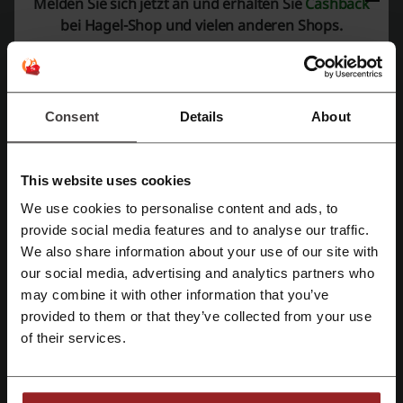
Melden Sie sich jetzt an und erhalten Sie
Cashback
Shop zum Bestpreis mit sogar 60% Rabatt!
bei Hagel-Shop und vielen anderen Shops.
RABATT
Rabatt anzeigen
Consent
Details
About
Gültig bis: Bis auf Weiteres
This website uses cookies
Marke Kerasilk entdecken
9 €
We use cookies to personalise content and ads, to
Kerasilk Produkte sorgen für gesund
aussehendes Haar voller Kraft,
Mit Facebook registrieren
provide social media features and to analyse our traffic.
Widerstandsfähigkeit, Elastizität und Glanz. Jetzt
RABATT
We also share information about your use of our site with
testen! Schon ab 9 € bestellen!
our social media, advertising and analytics partners who
Mit Google-Konto registrieren
may combine it with other information that you’ve
Rabatt anzeigen
provided to them or that they’ve collected from your use
Mit E-Mail-Adresse registrieren
Gültig bis: Bis auf Weiteres
of their services.