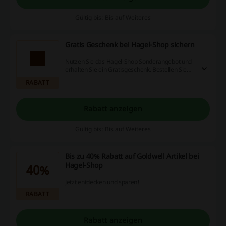
Gültig bis: Bis auf Weiteres
Gratis Geschenk bei Hagel-Shop sichern
Nutzen Sie das Hagel-Shop Sonderangebot und
erhalten Sie ein Gratisgeschenk. Bestellen Sie
Sebastian-Produkte im STORE für mindestens 40
RABATT
€ und Sie erhalten Dark Oil Haaröl 30 ml oder
Shaper Fierce Haarspray 50 ml!
Rabatt anzeigen
Gültig bis: Bis auf Weiteres
Bis zu 40% Rabatt auf Goldwell Artikel bei
Hagel-Shop
40%
Jetzt entdecken und sparen!
RABATT
Rabatt anzeigen