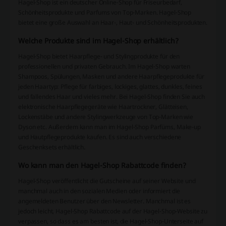
Hagel-Shop ist ein deutscher Online-Shop für Friseurbedarf,
Schönheitsprodukte und Parfums von Top-Marken. Hagel-Shop
bietet eine große Auswahl an Haar-, Haut- und Schönheitsprodukten.
Welche Produkte sind im Hagel-Shop erhältlich?
Hagel-Shop bietet Haarpflege- und Stylingprodukte für den
professionellen und privaten Gebrauch. Im Hagel-Shop warten
Shampoos, Spülungen, Masken und andere Haarpflegeprodukte für
jeden Haartyp: Pflege für farbiges, lockiges, glattes, dunkles, feines
und fallendes Haar und vieles mehr. Bei Hagel-Shop finden Sie auch
elektronische Haarpflegegeräte wie Haartrockner, Glätteisen,
Lockenstäbe und andere Stylingwerkzeuge von Top-Marken wie
Dyson etc. Außerdem kann man im Hagel-Shop Parfüms, Make-up
und Hautpflegeprodukte kaufen. Es sind auch verschiedene
Geschenksets erhältlich.
Wo kann man den Hagel-Shop Rabattcode finden?
Hagel-Shop veröffentlicht die Gutscheine auf seiner Website und
manchmal auch in den sozialen Medien oder informiert die
angemeldeten Benutzer über den Newsletter. Manchmal ist es
jedoch leicht, Hagel-Shop Rabattcode auf der Hagel-Shop-Website zu
verpassen, so dass es am besten ist, die Hagel-Shop-Unterseite auf