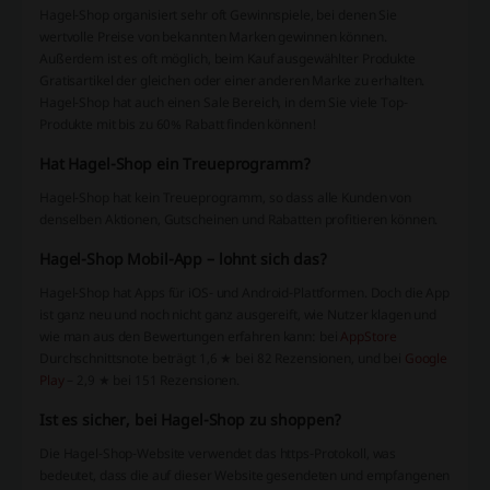
Hagel-Shop organisiert sehr oft Gewinnspiele, bei denen Sie
wertvolle Preise von bekannten Marken gewinnen können.
Außerdem ist es oft möglich, beim Kauf ausgewählter Produkte
Gratisartikel der gleichen oder einer anderen Marke zu erhalten.
Hagel-Shop hat auch einen Sale Bereich, in dem Sie viele Top-
Produkte mit bis zu 60% Rabatt finden können!
Hat Hagel-Shop ein Treueprogramm?
Hagel-Shop hat kein Treueprogramm, so dass alle Kunden von
denselben Aktionen, Gutscheinen und Rabatten profitieren können.
Hagel-Shop Mobil-App – lohnt sich das?
Hagel-Shop hat Apps für iOS- und Android-Plattformen. Doch die App
ist ganz neu und noch nicht ganz ausgereift, wie Nutzer klagen und
wie man aus den Bewertungen erfahren kann: bei
AppStore
Durchschnittsnote beträgt 1,6 ★ bei 82 Rezensionen, und bei
Google
Play
– 2,9 ★ bei 151 Rezensionen.
Ist es sicher, bei Hagel-Shop zu shoppen?
Die Hagel-Shop-Website verwendet das https-Protokoll, was
bedeutet, dass die auf dieser Website gesendeten und empfangenen