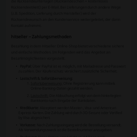
die Rücksendeunterlagen (Rücksendeschein + kostenloses
Rücksendeetikett) per E-Mail. Bei Lieferungen durch andere Wege
(z.B. Spedition, Lieferung durch Hersteller) wird der
Rücksendewunsch an den Kundenservice weitergeleitet, der dann
Kontakt aufnimmt.
hitseller – Zahlungsmethoden
Bezahlung in dem Hitseller Online-Shop bietet verschiedene sichere
und einfache Methoden. Im Folgenden wird das Angebot an
Bezahlmöglichkeiten vorgestellt:
PayPal:
Über
PayPal
ist es möglich, mit Mailadresse und Passwort
zu zahlen. Der Käuferschutz versichert zusätzliche Sicherheit.
Lastschrift & Sofortüberweisung:
Sofortüberweisung:
Ohne Registrierung kann mittels
Online-Banking-Daten gezahlt werden.
Lastschrift:
Die Abbuchung erfolgt von dem hinterlegten
Bankkonto nach Eingabe der Bankdaten.
Kreditkarte:
Akzeptiert werden Master-, Visa- und American
Express-Karten. Die Zahlung wird durch 3D-Secure oder Verified
by Visa abgesichert.
Vorkasse:
Nach Zahlungseingang wird die Bestellung versandt.
Als Verwendungszweck ist die Bestellnummer anzugeben.