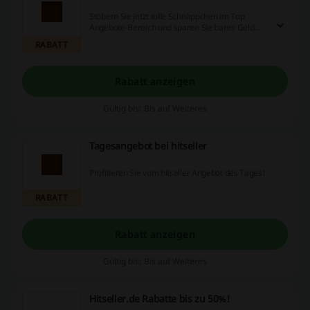
Stöbern Sie jetzt tolle Schnäppchen im Top
Angebote-Bereich und sparen Sie bares Geld
ganz ohne einen hitseller Gutschein zu
RABATT
benötigen!
Rabatt anzeigen
Gültig bis: Bis auf Weiteres
Tagesangebot bei hitseller
Profitieren Sie vom hitseller Angebot des Tages!
RABATT
Rabatt anzeigen
Gültig bis: Bis auf Weiteres
Hitseller.de Rabatte bis zu 50%!