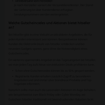
Direktversand vom Hersteller:
Je nach Hersteller variiert der Versanddienstleister. Der Stand
der Lieferung ist über Kundendienst erfragbar.
Sendungsnummern werden weitergeleitet.
Welche Gutscheincodes und Aktionen bietet hitseller
an?
Bei hitseller gibt es eine Vielzahl an attraktiven Angeboten, die für
jeden Kunden interessant sein können. Beispielsweise können
Kunden die Elektronik-Deals von hitseller entdecken und bei
neuesten Gadgets sparen, ganz ohne die Notwendigkeit eines
Gutscheincodes.
Ein weiteres spannendes Angebot ist das Tagesangebot bei hitseller,
wo man jeden Tag aufs Neue von exklusiven Deals profitieren kann.
Schon ohne Gutscheincodes können bis zu 50% gespart werden.
Registrierte Kunden erhalten zusäzlich Zugriff zu besonderen
Angeboten und sind immer über brandneue Produkte und Top-
Angebote informiert.
Natürlich sollte man auch die saisonalen Aktionen im Auge behalten,
wie beispielsweise zum Black Friday oder Cyber Monday, wo
Gutschein hitseller traditionell mit beeindruckenden Rabatten lockt.