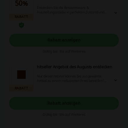
50%
Entdecken Sie die Retourenware &
Ausstellungsstücke in perfekten Zustand und
RABATT
sparen Sie beim Einkaufen bis zu sogar 50%!
Rabatt anzeigen
Gültig bis: Bis auf Weiteres
hitseller Angebot des Augusts entdecken
Nur diesen Monat können Sie ausgewählte
Artikel zu einem reduzierten Preis bestellen!
Ohne hitseller Gutschein!
RABATT
Rabatt anzeigen
Gültig bis: Bis auf Weiteres