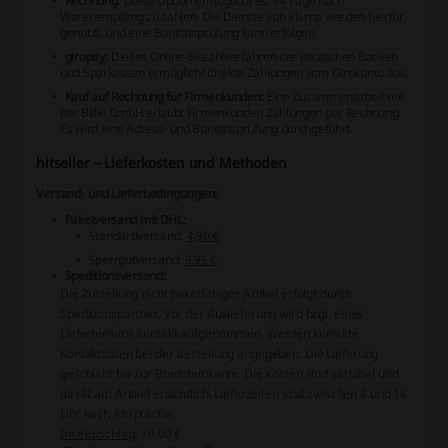
Rechnung:
Diese Option ermöglicht es, 14 Tage nach
Warenempfang zu zahlen. Die Dienste von Klarna werden hierfür
genutzt, und eine Bonitätsprüfung kann erfolgen.
giropay:
Dieses Online-Bezahlverfahren der deutschen Banken
und Sparkassen ermöglicht direkte Zahlungen vom Girokonto aus.
Kauf auf Rechnung für Firmenkunden:
Eine Zusammenarbeit mit
der Billie GmbH erlaubt Firmenkunden Zahlungen per Rechnung.
Es wird eine Adress- und Bonitätsprüfung durchgeführt.
hitseller – Lieferkosten und Methoden
Versand- und Lieferbedingungen:
Paketversand mit DHL:
Standardversand:
4,90 €
Sperrgutversand:
9,95 €
Speditionsversand:
Die Zustellung nicht paketfähiger Artikel erfolgt durch
Speditionspartner. Vor der Auslieferung wird bzgl. eines
Liefertermins Kontakt aufgenommen. Werden korrekte
Kontaktdaten bei der Bestellung angegeben. Die Lieferung
geschieht bis zur Bordsteinkante. Die Kosten sind variabel und
direkt am Artikel ersichtlich. Lieferzeiten sind zwischen 8 und 16
Uhr nach Absprache.
Inselzuschlag
:
70,00 €