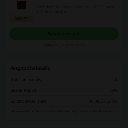
Entdecken Sie zahlreiche Optionen, um Ihr Zuhause
smarter zu gestalten!
RABATT
Rabatt anzeigen
Gültig bis: Bis auf Weiteres
Angebotsdetails
Gutscheincodes
2
Bester Rabatt
70%
Zuletzt aktualisiert
06.08.26, 21:59
Wir verwenden Affiliate-Links und erhalten möglicherweise eine Provision.