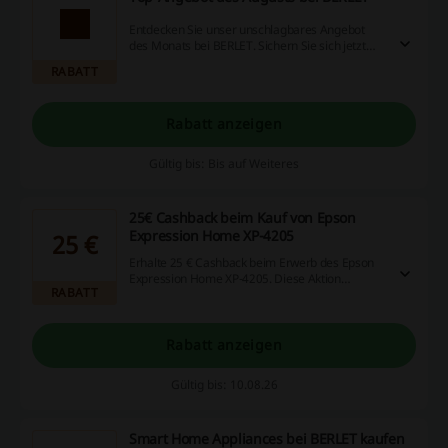
Entdecken Sie unser unschlagbares Angebot
des Monats bei BERLET. Sichern Sie sich jetzt
exklusive Rabatte auf eine Vielzahl von
RABATT
Produkten. Verwenden Sie keinen BERLET
Gutschein.
Rabatt anzeigen
Gültig bis: Bis auf Weiteres
25€ Cashback beim Kauf von Epson
Expression Home XP-4205
25 €
Erhalte 25 € Cashback beim Erwerb des Epson
Expression Home XP-4205. Diese Aktion
RABATT
ermöglicht es dir, beim Kauf des Druckers
erheblich zu sparen.
Rabatt anzeigen
Gültig bis: 10.08.26
Smart Home Appliances bei BERLET kaufen