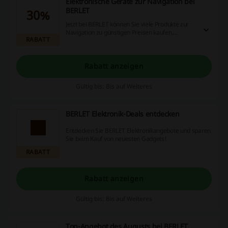
Elektronische Geräte zur Navigation bei
BERLET
30%
Jetzt bei BERLET können Sie viele Produkte zur
Navigation zu günstigen Preisen kaufen.
RABATT
Besuchen Sie die BERLET Webseite und
profitieren Sie von Rabatten bis zu 30%.
Rabatt anzeigen
Gültig bis: Bis auf Weiteres
BERLET Elektronik-Deals entdecken
Entdecken Sie BERLET Elektronikangebote und sparen
Sie beim Kauf von neuesten Gadgets!
RABATT
Rabatt anzeigen
Gültig bis: Bis auf Weiteres
Top-Angebot des Augusts bei BERLET