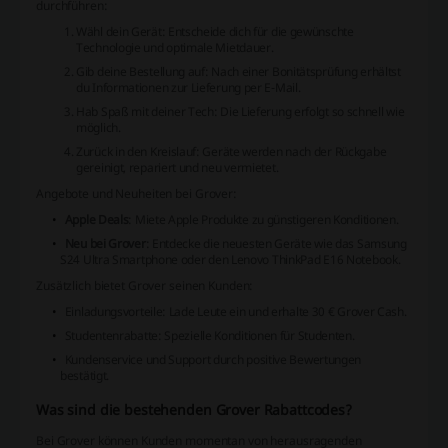
durchführen:
Wähl dein Gerät: Entscheide dich für die gewünschte
Technologie und optimale Mietdauer.
Gib deine Bestellung auf: Nach einer Bonitätsprüfung erhältst
du Informationen zur Lieferung per E-Mail.
Hab Spaß mit deiner Tech: Die Lieferung erfolgt so schnell wie
möglich.
Zurück in den Kreislauf: Geräte werden nach der Rückgabe
gereinigt, repariert und neu vermietet.
Angebote und Neuheiten bei Grover:
Apple Deals
: Miete Apple Produkte zu günstigeren Konditionen.
Neu bei Grover
: Entdecke die neuesten Geräte wie das Samsung
S24 Ultra Smartphone oder den Lenovo ThinkPad E16 Notebook.
Zusätzlich bietet Grover seinen Kunden:
Einladungsvorteile: Lade Leute ein und erhalte 30 € Grover Cash.
Studentenrabatte: Spezielle Konditionen für Studenten.
Kundenservice und Support durch positive Bewertungen
bestätigt.
Was sind die bestehenden Grover Rabattcodes?
Bei Grover können Kunden momentan von herausragenden