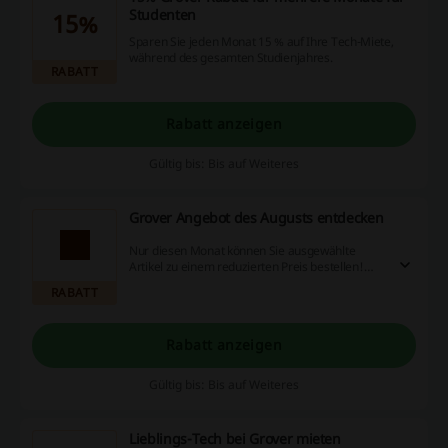
Studenten
15%
Sparen Sie jeden Monat 15 % auf Ihre Tech-Miete,
während des gesamten Studienjahres.
RABATT
Rabatt anzeigen
Gültig bis: Bis auf Weiteres
Grover Angebot des Augusts entdecken
Nur diesen Monat können Sie ausgewählte
Artikel zu einem reduzierten Preis bestellen!
Ohne Grover Gutschein!
RABATT
Rabatt anzeigen
Gültig bis: Bis auf Weiteres
Lieblings-Tech bei Grover mieten