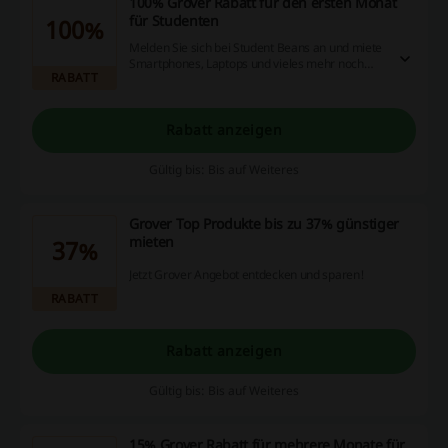
100% Grover Rabatt für den ersten Monat
für Studenten
100%
Melden Sie sich bei Student Beans an und miete
Smartphones, Laptops und vieles mehr noch
RABATT
günstiger. Wenn Sie nur für einen Monat ein
Gerät brauchen, haben Sie 100 % Rabatt!
Rabatt anzeigen
Gültig bis: Bis auf Weiteres
Grover Top Produkte bis zu 37% günstiger
mieten
37%
Jetzt Grover Angebot entdecken und sparen!
RABATT
Rabatt anzeigen
Gültig bis: Bis auf Weiteres
15% Grover Rabatt für mehrere Monate für