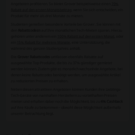
Angeboten profitieren. So bietet Grover beispielsweise einen
70%
Rabatt auf den ersten Monatsbeitrag
, wenn Sie sich entscheiden, ein
Produkt für mehr als drei Monate zu mieten.
Studenten genießen besondere Vorteile bei Grover. Sie können mit
den
Rabattcodesn
auf Ihre monatlichen Tech-Mieten sparen. Hierzu
gehören unter anderem ein
100% Rabatt auf den ersten Monat
, oder
ein
15% Rabatt für mehrere Monate
, eine Unterstützung, die
während des ganzen Studienjahres anhält.
Die
Grover Rabattcodes
umfassen ebenfalls Rabatte auf
ausgewählte Top-Produkte, die bis zu
37% günstiger
gemietet
werden können. Zudem gibt es monatlich wechselnde Angebote, bei
denen keine
Rabattcodes
benötigt werden, um ausgewählte Artikel
zu reduzierten Preisen zu erhalten.
Neben diesen attraktiven Angeboten können Kunden ihre Lieblings-
Tech-Geräte von namhaften Herstellern zu vorteilhaften Preisen
mieten und erhalten dabei noch die Möglichkeit, bis zu
4% Cashback
auf ihre Käufe zu bekommen - obwohl diese Möglichkeit außerhalb
unserer Betrachtung liegt.