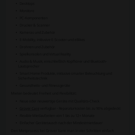
Desktops
Monitore
PC-Komponenten
Drucker & Scanner
Kameras und Zubehör
E-Mobility, inklusive E-Scooter und eBikes
Drohnen und Zubehör
Spielkonsolen und Virtual Reality
Audio & Musik, einschließlich Kopfhörer und Bluetooth-
Lautsprecher
Smart Home Produkte, inklusive smarter Beleuchtung und
Sicherheitstechnik
Gesundheits- und Fitnessgeräte
Mieten bedeutet Freiheit und Flexibilität:
Neue oder neuwertige Geräte mit Qualitäts-Check
Grover Care
verfügbar - Reparaturkosten bis zu 90% abgedeckt
Flexible Mietlaufzeiten von 1 bis zu 12+ Monate
Einfacher Gerätetausch nach der Mindestmietdauer
Den Mietprozess bei Grover kann man in vier Schritten einfach