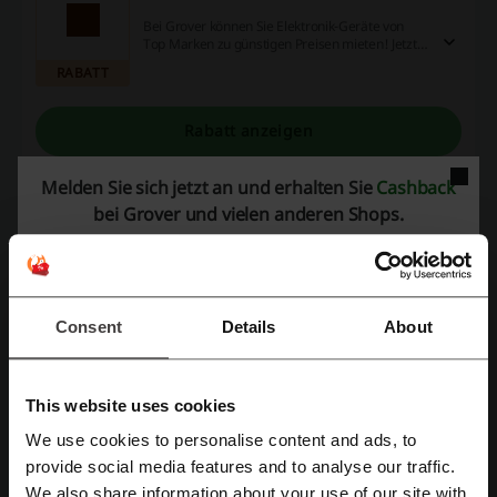
Bei Grover können Sie Elektronik-Geräte von
Top Marken zu günstigen Preisen mieten! Jetzt
Grover Angebot entdecken!
RABATT
Rabatt anzeigen
Gültig bis: Bis auf Weiteres
Melden Sie sich jetzt an und erhalten Sie
Cashback
bei Grover und vielen anderen Shops.
Angebotsdetails
Gutscheincodes
4
Consent
Details
About
Bester Rabatt
100%
Zuletzt aktualisiert
01.08.26, 06:00
This website uses cookies
Wir verwenden Affiliate-Links und erhalten möglicherweise eine Provision.
We use cookies to personalise content and ads, to
Mit Facebook registrieren
provide social media features and to analyse our traffic.
We also share information about your use of our site with