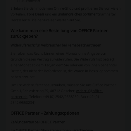
Bürobedarf
Erleben Sie den modernen Online-Shop und profitieren Sie von vielen
Vorteilen.
Tolle Deals
und ein
umfangreiches Sortiment
namhafter
Hersteller zu kleinen Preisen warten auf Sie.
Wie kann man eine Bestellung von OFFICE Partner
zurückgeben?
Widerrufsrecht für Verbraucher bei Fernabsatzverträgen
Sie haben das Recht, binnen eines Monats ohne Angabe von
Gründen diesen Vertrag zu widerrufen. Die Widerrufsfrist beträgt
einen Monat ab dem Tag,
an dem Sie oder ein von Ihnen benannter
Dritter, der nicht der Beförderer ist, die Waren in Besitz genommen
haben bzw. hat.
Um Ihr Widerrufsrecht auszuüben, müssen Sie uns (Office Partner
GmbH, Schlesierring 35, 48712 Gescher,
widerruf@office-
partner.de
, Telefon: +49 (0) 2542/9558250, Fax + 49 (0)
2542/9558234)
OFFICE Partner – Zahlungsoptionen
Zahlungsarten bei OFFICE Partner
Im OFFICE Partner Shop stehen Ihnen verschiedene