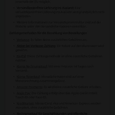
innerhalb der EU möglich.
Versandkostenfreie Lieferung ins Ausland:
Eine
versandkostenfreie Lieferung ins Ausland wird grundsätzlich nicht
angeboten.
Weitere Informationen zur
Versandkostenstruktur
sind auf der
Website unter den Versandinformationen einsehbar.
Zahlungsmethoden für die Bezahlung von Bestellungen
Vorkasse
: Es fallen keine zusätzlichen Gebühren an.
Aktion bei Vorkasse-Zahlung
: Ein Rabatt auf den Warenwert wird
gewährt.
PayPal
: Diese Zahlungsmethode ist ohne zusätzliche Gebühren
nutzbar.
Klarna Rechnungskauf
: Mit einer Frist von 14 Tagen nach
Versand.
Klarna Ratenkauf
: Monatliche Raten sind auf einer
Monatsrechnung zusammengefasst.
Amazon Payments
: Es wird keine zusätzliche Gebühr erhoben.
Apple Pay
: Die Zahlung erfolgt über das Apple-Gerät mittels
Touch-ID oder Face-ID.
Kreditkarten
: MasterCard, Visa und American Express werden
akzeptiert, ohne zusätzliche Gebühren.
Rechnungskauf für Geschäftskunden und öffentliche