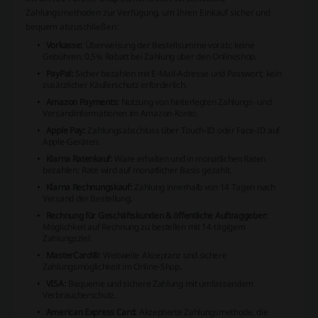
Zahlungsmethoden zur Verfügung, um Ihren Einkauf sicher und
bequem abzuschließen:
Vorkasse:
Überweisung der Bestellsumme vorab; keine
Gebühren, 0,5% Rabatt bei Zahlung über den Onlineshop.
PayPal:
Sicher bezahlen mit E-Mail-Adresse und Passwort; kein
zusätzlicher Käuferschutz erforderlich.
Amazon Payments:
Nutzung von hinterlegten Zahlungs- und
Versandinformationen im Amazon-Konto.
Apple Pay:
Zahlungsabschluss über Touch-ID oder Face-ID auf
Apple-Geräten.
Klarna Ratenkauf:
Ware erhalten und in monatlichen Raten
bezahlen; Rate wird auf monatlicher Basis gezahlt.
Klarna Rechnungskauf:
Zahlung innerhalb von 14 Tagen nach
Versand der Bestellung.
Rechnung für Geschäftskunden & öffentliche Auftraggeber:
Möglichkeit auf Rechnung zu bestellen mit 14-tägigem
Zahlungsziel.
MasterCard®:
Weltweite Akzeptanz und sichere
Zahlungsmöglichkeit im Online-Shop.
VISA:
Bequeme und sichere Zahlung mit umfassendem
Verbraucherschutz.
American Express Card:
Akzeptierte Zahlungsmethode, die