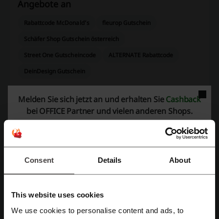
Angebote an
Rabattcode McDonald’s
fleurop Gutschein
Schäfer Shop Gutschein österreich
Street One Gutscheincode
ALTERNATE Rabattcode
DeinDesign Gutschein
Melden Sie sich jetzt an und erhalten Sie
Cashback
bei OFFICE Partner und vielen anderen Shops.
Mehr über OFFICE Partner:
OFFICE Partner – was wissen wir über das
Unternehmen?
Consent
Details
About
OFFICE Partner
- Ihr Online Shop für Bürotechnik & Bürobedarf!
Kostenloser Rückversand
30 Tage Widerrufsrecht
This website uses cookies
Persönliche Ansprechpartner
We use cookies to personalise content and ads, to
Seit 1997 am Markt