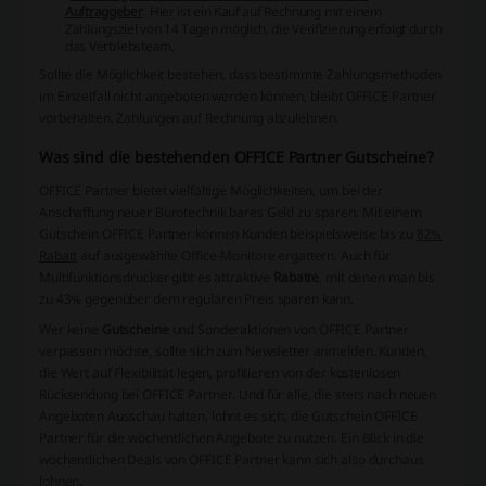
Auftraggeber
: Hier ist ein Kauf auf Rechnung mit einem
Zahlungsziel von 14 Tagen möglich, die Verifizierung erfolgt durch
das Vertriebsteam.
Sollte die Möglichkeit bestehen, dass bestimmte Zahlungsmethoden
im Einzelfall nicht angeboten werden können, bleibt OFFICE Partner
vorbehalten, Zahlungen auf Rechnung abzulehnen.
Was sind die bestehenden OFFICE Partner Gutscheine?
OFFICE Partner bietet vielfältige Möglichkeiten, um bei der
Anschaffung neuer Bürotechnik bares Geld zu sparen. Mit einem
Gutschein OFFICE Partner
können Kunden beispielsweise bis zu
82%
Rabatt
auf ausgewählte Office-Monitore ergattern. Auch für
Multifunktionsdrucker gibt es attraktive
Rabatte
, mit denen man bis
zu 43% gegenüber dem regulären Preis sparen kann.
Wer keine
Gutscheine
und Sonderaktionen von OFFICE Partner
verpassen möchte, sollte sich zum Newsletter anmelden. Kunden,
die Wert auf Flexibilität legen, profitieren von der kostenlosen
Rücksendung bei OFFICE Partner. Und für alle, die stets nach neuen
Angeboten Ausschau halten, lohnt es sich, die
Gutschein OFFICE
Partner
für die wöchentlichen Angebote zu nutzen. Ein Blick in die
wöchentlichen Deals von OFFICE Partner kann sich also durchaus
lohnen.