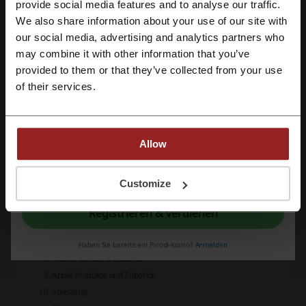
Mit Facebook registrieren
provide social media features and to analyse our traffic.
Highlights:
We also share information about your use of our site with
Alle gängigen Zahlarten
our social media, advertising and analytics partners who
Mit Google-Konto registrieren
Service & Support
may combine it with other information that you’ve
B2B-Shop für Geschäftskunden
provided to them or that they’ve collected from your use
Möglichkeit, Warenkörbe zu speichern
Mit E-Mail-Adresse registrieren
of their services.
Videos zu Produkten und Anwendungen
Regelmäßige Deals und Aktionen
Produktkategorien:
Allow
Tinte & Toner
Drucker
Mit der Registrierung bestätigen Sie, dass Sie die
Nutzungsbedingungen
und die
Monitore
Datenschutz
gelesen und akzeptiert haben.
Customize
Beamer & Displays
PC & Notebook
Registrieren & verdienen
PC Hardware
Server & Netzwerk
Haben Sie bereits ein Picodi-Konto?
Anmelden
Mobile Geräte & Zubehör
Apple Produkte und Zubehör
Spielzeug