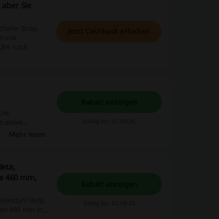
 aber Sie
Schäfer Shop
Jetzt Cashback erhalten
ne und
1,8% noch
Rabatt anzeigen
ure
Gültig bis: 01.09.26
traktive
stalten.
Mehr lesen
eta,
he 460 mm,
Rabatt anzeigen
alenstuhl Beta,
Gültig bis: 01.09.26
 von 460 mm in
ionalität und