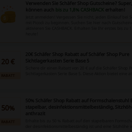
Verwenden Sie Schäfer Shop Gutscheine? Super,
können auch
bis zu 1,8% CASHBACK
erhalten!
Jetzt anmelden! Vergessen Sie nicht, jeden Einkauf bei 
mit Picodi zu beginnen. Suchen Sie hier nach Gutschei
aktivieren Sie CASHBACK. Erhalten Sie Ihr erstes bis zu 
heute!
20€ Schäfer Shop Rabatt auf Schäfer Shop Pure
20 €
Sichtlagerkasten Serie Base 5
Sichere dir einen Rabatt von 20 € auf die Schäfer Shop P
Sichtlagerkasten Serie Base 5. Diese Aktion bietet eine at
RABATT
Möglichkeit, deine Lagerlösungen kostengünstiger zu ge
50% Schäfer Shop Rabatt auf Formschalenstuhl B
50%
stapelbar, desinfektionsmittelbeständig, Sitzhö
anthrazit
Erhalte bis zu 50 % Rabatt auf den stapelbaren Formsch
RABATT
der desinfektionsmittelbeständig ist und eine Sitzhöhe
der Farbe Anthrazit bietet. Dieser Stuhl kombiniert Funkt