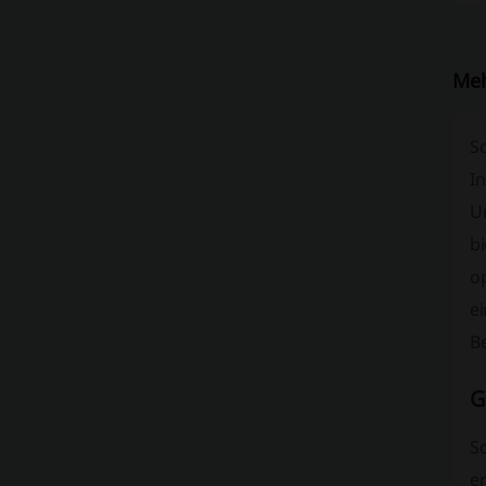
Meh
S
In
U
b
op
e
Be
G
S
e