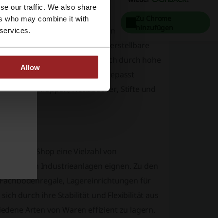
se our traffic. We also share
Zu Chrome
ers who may combine it with
hinzufügen
s für eine effektive und ergonomische
 services.
onomische Bürostühle, höhenverstellbare
es mehr. Die Möbel zeichnen sich durch hohe
Allow
Bedürfnisse moderner Büros angepasst
chlampen, Mappen, Notizbücher, Stifte und
r Schäfer Shop eine Vielzahl von
n zu großen Industrieanlagen eignen. Zu den
 Fachbodenregale, Lagereinrichtungen für
ich durch ihre Stabilität und Flexibilität aus
edene Arten von Waren effizient zu lagern.