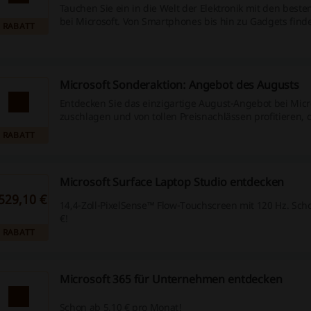
Tauchen Sie ein in die Welt der Elektronik mit den best
bei Microsoft. Von Smartphones bis hin zu Gadgets finde
RABATT
Sie brauchen!
Microsoft Sonderaktion: Angebot des Augusts
Entdecken Sie das einzigartige August-Angebot bei Micro
zuschlagen und von tollen Preisnachlässen profitieren, 
Code!
RABATT
Microsoft Surface Laptop Studio entdecken
529,10 €
14,4-Zoll-PixelSense™ Flow-Touchscreen mit 120 Hz. Sch
€!
RABATT
Microsoft 365 für Unternehmen entdecken
Schon ab 5,10 € pro Monat!