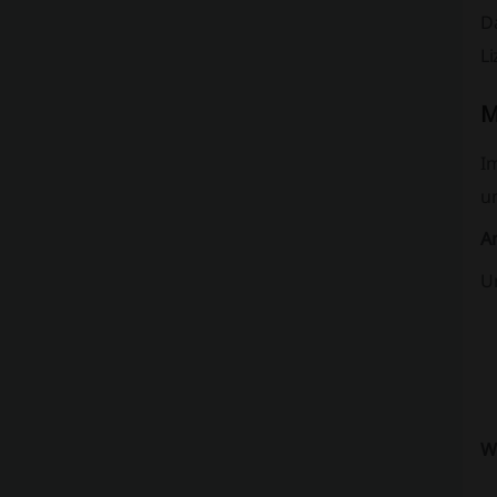
D
L
M
I
u
A
U
W