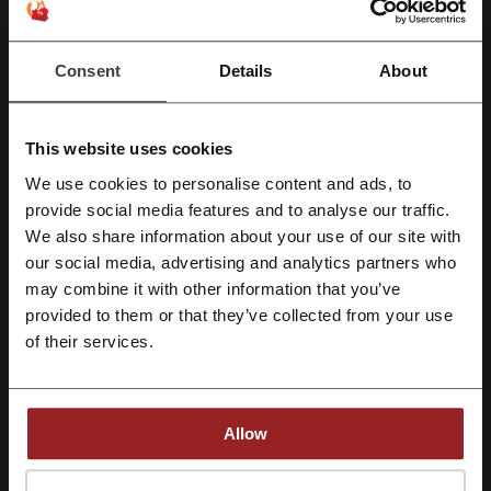
Rabattcode McDonald’s
EURONICS Gutscheincode
Gutschein FLYERALARM
Wanapix Gutscheincode
Consent
Details
About
This website uses cookies
Mehr über Geekmaxi:
We use cookies to personalise content and ads, to
Mit Facebook registrieren
Daten über Geekmaxi
provide social media features and to analyse our traffic.
We also share information about your use of our site with
Geekmaxi
ist ein vielseitiger Online-Shop, der sich auf elektronische
our social media, advertising and analytics partners who
Gadgets und Lifestyle-Produkte spezialisiert hat. Der Fokus des
Mit Google-Konto registrieren
Angebots liegt auf
Smart Home Produkten
, modernen
Staubsaugern
,
may combine it with other information that you’ve
praktischen
Rollern
und umweltfreundlichen
E-Bikes
.
provided to them or that they’ve collected from your use
Mit E-Mail-Adresse registrieren
Im Bereich
Smart Home
finden Kunden alles für ein vernetztes
of their services.
Heim, von
Roboter-Staubsaugern
bis hin zu
intelligenten
Küchengeräten
und
Garten Zubehör
. Die Produktauswahl reicht von
haushaltsnahen Gadgets bis hin zu
Haustiervorräten
und
Sicherheitssystemen
.
Allow
Die Kategorie
Staubsauger
bietet eine breite Auswahl an
Reinigungshilfen, darunter
Roboter-Staubsauger
,
Anti-Milben-
Mit der Registrierung bestätigen Sie, dass Sie die
Nutzungsbedingungen
und die