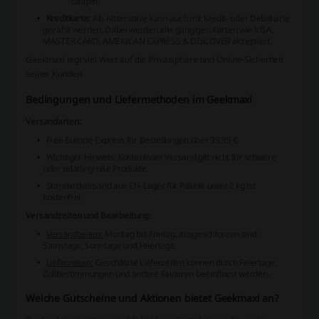
tätigen.
Kreditkarte:
Als Alternative kann auch mit Kredit- oder Debitkarte
gezahlt werden. Dabei werden alle gängigen Karten wie
VISA,
MASTER CARD, AMERICAN EXPRESS & DISCOVER
akzeptiert.
Geekmaxi legt viel Wert auf die Privatsphäre und Online-Sicherheit
seiner Kunden.
Bedingungen und Liefermethoden im Geekmaxi
Versandarten:
Free Europe-Express für Bestellungen über 39,99 €
Wichtiger Hinweis: Kostenloser Versand gilt nicht für schwere
oder relativ große Produkte.
Standardversand aus CN-Lager für Pakete unter 2 kg ist
kostenfrei.
Versandzeiten und Bearbeitung:
Versandzeiten:
Montag bis Freitag, ausgeschlossen sind
Samstage, Sonntage und Feiertage.
Lieferzeiten:
Geschätzte Lieferzeiten können durch Feiertage,
Zollbestimmungen und andere Faktoren beeinflusst werden.
Welche Gutscheine und Aktionen bietet Geekmaxi an?