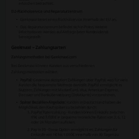
erloschen betrachtet.
EU-Rückholservice und Reparaturzentrum
Geekmaxi bietet einen Rückholservice innerhalb der EU an.
Das Reparaturzentrum befindet sich in Polen, weitere
Informationen werden auf Anfrage beim Kundendienst
bereitgestellt.
Geekmaxi – Zahlungsarten
Zahlungsmethoden bei Geekmaxi.com
Bei Geekmaxi können Kunden aus verschiedenen
Zahlungsmethoden wählen.
PayPal:
Geekmaxi akzeptiert Zahlungen über PayPal, was für viele
Kunden die bequemste Methode darstellt. PayPal ermöglicht es
Nutzern, Zahlungen mit
MasterCard, Visa, American Express,
Discover
und Banküberweisung (Debitkarte) vorzunehmen.
Später Bezahlen-Angebote:
Kunden in Deutschland haben die
Möglichkeit, den Kauf später zu bezahlen durch:
PayPal Ratenzahlung
- Kunden können Einkäufe zwischen
99€ und 5.000€ in bequeme monatliche Raten von 3, 6, 12
oder 24 Monaten aufteilen.
Pay in 30
- Diese Option ermöglicht es, Zahlungen für
Einkäufe von 1€ bis 1.000€ innerhalb von 30 Tagen zu