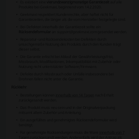
Es existiert eine
vierundzwanzigmonatige Garantiezeit
auf alle
Produkte bei Geekmaxi, beginnend vom 14.2.2020.
Geekmaxi respektiert Kundenrechte, aber haftet nicht für
Garantiezeiten, die länger als die vom Hersteller festgelegte sind.
Bei Defekten innerhalb der Garantiezeit sollte ein
Rücksendeformular
an
support@geekmaxi.com
gesendet werden.
Reparatur- und Rücksendekosten bei Defekten durch
unsachgemäße Nutzung des Produkts durch den Kunden trägt
dieser selbst.
Die Garantie erlischt bei Ablauf der Gewährleistungsfrist,
Missbrauch, Modifikationen, Inkompatibilität mit Zubehör oder
Nutzung nicht unterstützter Software/Firmware.
Defekte durch Missbrauch oder Unfälle insbesondere bei
Drohnen fallen nicht unter die Garantie.
Rückkehr
Bestellungen können
innerhalb von 14 Tagen
nach Erhalt
zurückgesandt werden.
Das Produkt muss neu sein und in der Originalverpackung
mitsamt allem Zubehör und Anleitung.
Ein ausgefülltes und genehmigtes Rücksendeformular wird
benötigt.
Für genehmigte Rücksendungen muss die Ware
innerhalb von 7
Tagen
zurückgesandt werden. Anderenfalls wird der Antrag als