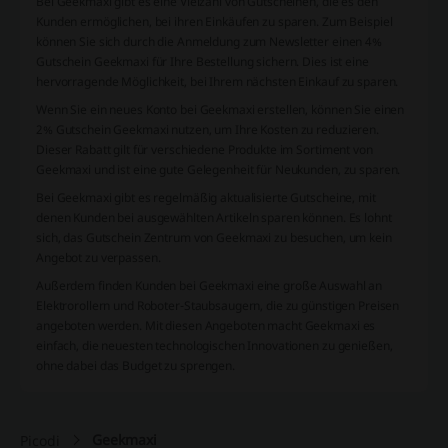
Bei Geekmaxi gibt es eine Vielzahl von Gutscheinen, die es den
Kunden ermöglichen, bei ihren Einkäufen zu sparen. Zum Beispiel
können Sie sich durch die Anmeldung zum Newsletter einen 4%
Gutschein Geekmaxi für Ihre Bestellung sichern. Dies ist eine
hervorragende Möglichkeit, bei Ihrem nächsten Einkauf zu sparen.
Wenn Sie ein neues Konto bei Geekmaxi erstellen, können Sie einen
2% Gutschein Geekmaxi nutzen, um Ihre Kosten zu reduzieren.
Dieser Rabatt gilt für verschiedene Produkte im Sortiment von
Geekmaxi und ist eine gute Gelegenheit für Neukunden, zu sparen.
Bei Geekmaxi gibt es regelmäßig aktualisierte Gutscheine, mit
denen Kunden bei ausgewählten Artikeln sparen können. Es lohnt
sich, das Gutschein Zentrum von Geekmaxi zu besuchen, um kein
Angebot zu verpassen.
Außerdem finden Kunden bei Geekmaxi eine große Auswahl an
Elektrorollern und Roboter-Staubsaugern, die zu günstigen Preisen
angeboten werden. Mit diesen Angeboten macht Geekmaxi es
einfach, die neuesten technologischen Innovationen zu genießen,
ohne dabei das Budget zu sprengen.
Geekmaxi
Picodi