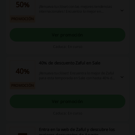
50%
¡Renueva tu clóset con las mejores tendencias
internacionales! Encuentra lo mejor en
vestuario para mujer con hasta 50% de
PROMOCIÓN
descuento en Zaful. ¡Aprovecha esta
oportunidad!
Ver promoción
Caduca: En curso
40% de descuento Zaful en Sale
40%
¡Renueva tu clóset! Encuentra lo mejor de Zaful
para esta temporada en Sale con hasta 40% de
descuento. ¡Aprovecha esta oportunidad!
PROMOCIÓN
Ver promoción
Caduca: En curso
Entra en la web de Zaful y descubre los
mejores descuentos de Agosto