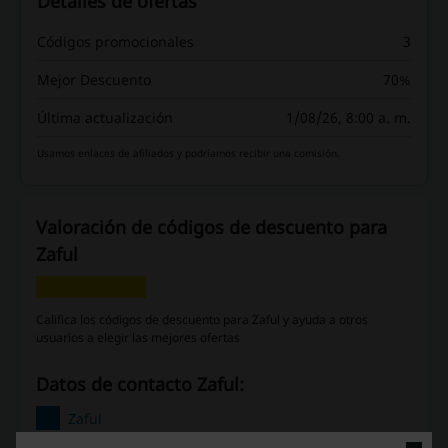
Detalles de ofertas
Códigos promocionales
3
Mejor Descuento
70%
Última actualización
1/08/26, 8:00 a. m.
Usamos enlaces de afiliados y podríamos recibir una comisión.
Valoración de códigos de descuento para
Zaful
Califica los códigos de descuento para Zaful y ayuda a otros
usuarios a elegir las mejores ofertas
Datos de contacto Zaful:
Zaful