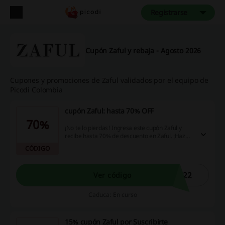
Registrarse
Cupón Zaful y rebaja - Agosto 2026
Cupones y promociones de Zaful validados por el equipo de
Picodi Colombia
cupón Zaful: hasta 70% OFF
70%
¡No te lo pierdas! Ingresa este cupón Zaful y
recibe hasta 70% de descuento en Zaful. ¡Haz
clic y aprovecha esta oportunidad! ¡Feliz Año
CÓDIGO
Nuevo!
L22
Ver código
Caduca: En curso
15% cupón Zaful por Suscribirte