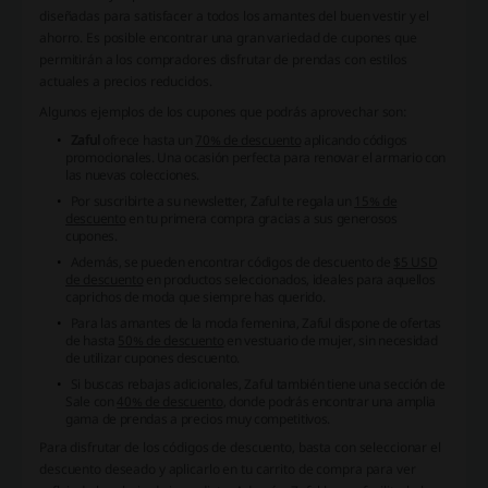
diseñadas para satisfacer a todos los amantes del buen vestir y el
ahorro. Es posible encontrar una gran variedad de cupones que
permitirán a los compradores disfrutar de prendas con estilos
actuales a precios reducidos.
Algunos ejemplos de los cupones que podrás aprovechar son:
Zaful
ofrece hasta un
70% de descuento
aplicando códigos
promocionales. Una ocasión perfecta para renovar el armario con
las nuevas colecciones.
Por suscribirte a su newsletter, Zaful te regala un
15% de
descuento
en tu primera compra gracias a sus generosos
cupones.
Además, se pueden encontrar códigos de descuento de
$5 USD
de descuento
en productos seleccionados, ideales para aquellos
caprichos de moda que siempre has querido.
Para las amantes de la moda femenina, Zaful dispone de ofertas
de hasta
50% de descuento
en vestuario de mujer, sin necesidad
de utilizar cupones descuento.
Si buscas rebajas adicionales, Zaful también tiene una sección de
Sale con
40% de descuento
, donde podrás encontrar una amplia
gama de prendas a precios muy competitivos.
Para disfrutar de los códigos de descuento, basta con seleccionar el
descuento deseado y aplicarlo en tu carrito de compra para ver