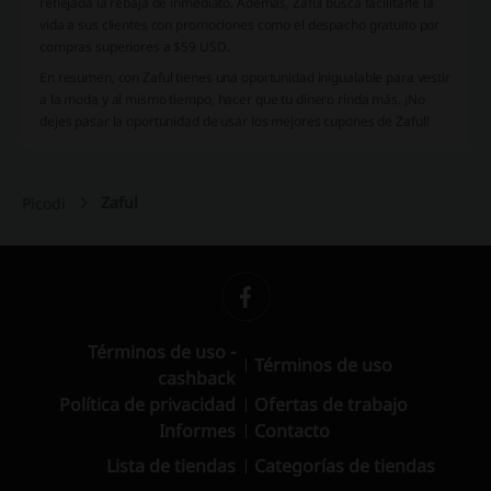
reflejada la rebaja de inmediato. Además, Zaful busca facilitarle la
vida a sus clientes con promociones como el
despacho gratuito
por
compras superiores a $59 USD.
En resumen, con Zaful tienes una oportunidad inigualable para vestir
a la moda y al mismo tiempo, hacer que tu dinero rinda más. ¡No
dejes pasar la oportunidad de usar los mejores cupones de Zaful!
Zaful
Picodi
Términos de uso -
Términos de uso
cashback
Política de privacidad
Ofertas de trabajo
Informes
Contacto
Lista de tiendas
Categorías de tiendas