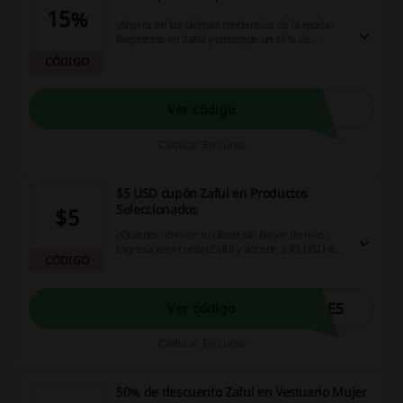
15%
¡Ahorra en las últimas tendencias de la moda!
Regístrate en Zaful y consigue un 15% de
descuento en tu primera compra con el cupón
CÓDIGO
Zaful. ¡Aprovecha esta oportunidad!
Ver código
Caduca: En curso
$5 USD cupón Zaful en Productos
Seleccionados
$5
¿Quieres renovar tu clóset sin pagar de más?
Ingresa este cupón Zaful y accede a $5 USD de
CÓDIGO
descuentos en tus compras en Zaful. ¡Aprovecha
esta oportunidad!
ME5
Ver código
Caduca: En curso
50% de descuento Zaful en Vestuario Mujer