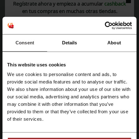
Regístrate ahora y empieza a acumular
cashback
Echa un vistazo a códigos promocionales
en tus compras en muchas otras tiendas.
similares también
SHEIN
Dafiti
Koaj
Ela
Chevignon
GEF
Zara
Arturo Calle
Studio F
Mario Hernandez
Consent
Details
About
Americanino
Offcorss
Puma
Mira los cupones y ofertas más populares
This website uses cookies
We use cookies to personalise content and ads, to
descuento Jumbo
cupón descuento Cine Colombia
Regístrate con Facebook
provide social media features and to analyse our traffic.
cupón Amazon
cupón descuento Decameron
We also share information about your use of our site with
cupón descuento Metro
our social media, advertising and analytics partners who
Regístrate con Google
may combine it with other information that you’ve
provided to them or that they’ve collected from your use
Regístrate con el correo electrónico
of their services.
Más sobre Zaful: