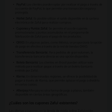
PayPal:
Los clientes pueden optar por realizar el pago a través de
su cuenta de PayPal, lo que permite una transacción segura y
protegida.
Wallet Zaful:
Es posible utilizar el saldo disponible en la cartera
electrónica de Zaful para realizar compras.
Cupones y Puntos Zaful:
Se permite el uso de cupones
promocionales y puntos acumulados en el programa de
fidelización de Zaful para el pago de los productos.
OXXO:
En algunos países, como México, se proporciona la opción
de pago en efectivo a través de la red de tiendas OXXO.
Transferencia Bancaria:
Para pedidos de gran volumen, la
transferencia bancaria directa es una opción disponible.
Boleto Bancario:
Los clientes en Brasil pueden utilizar este
método para realizar pagos a través de un boleto bancario
emitido por Zaful.
Klarna:
En determinadas regiones, se ofrece la posibilidad de
pagar a través de Klarna, que permite aplazar el pago o dividirlo
en varias cuotas.
Afterpay:
Afterpay
es otra forma de pago a plazos, también
disponible en ciertas áreas geográficas.
¿Cuáles son los cupones Zaful existentes?
Las ofertas y cupones en la tienda de moda online Zaful están