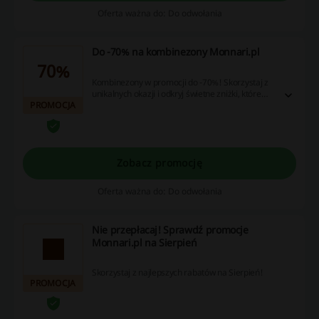
Oferta ważna do: Do odwołania
Do -70% na kombinezony Monnari.pl
70%
Kombinezony w promocji do -70%! Skorzystaj z
unikalnych okazji i odkryj świetne zniżki, które
PROMOCJA
pozwolą Ci zaoszczędzić. Nie czekaj, sprawdź
dostępne kupony i rabaty już teraz!
Zobacz promocję
Oferta ważna do: Do odwołania
Nie przepłacaj! Sprawdź promocje
Monnari.pl na Sierpień
Skorzystaj z najlepszych rabatów na Sierpień!
PROMOCJA