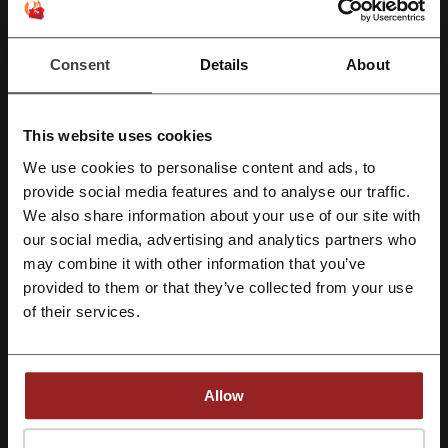
kod promocyjny Da Grasso
InPost kod rabatowy
Consent
Details
About
kod rabatowy eobuwie
ANSWEAR kody rabatowe
Notino kod rabatowy
kod rabatowy Nike
This website uses cookies
We use cookies to personalise content and ads, to
Zarejestruj się przez Facebooka
provide social media features and to analyse our traffic.
Najważniejsze informacje o Monnari.pl
We also share information about your use of our site with
przygotowane przez zespół Picodi Polska:
our social media, advertising and analytics partners who
Zarejestruj się przez konto Google
may combine it with other information that you’ve
Rabaty w Monnari
provided to them or that they’ve collected from your use
Czy elegancja wyklucza wygodę, kokieterię lub tez kobiecość? Czy
Zarejestruj się przez swój e-mail
of their services.
biznesowy mundurek musi wyglądać nudno i składać się z
przytłaczającej garsonki i bezkształtnej spódnicy? Otóż nie. Sklep
Monnari postawił sobie za cel ubranie nowoczesnej kobiety, tak aby
w swoich ubraniach mogła czuć się szczęśliwa, modna i spełniona.
Allow
Teraz produkty Monnari możecie kupić znacznie taniej,
wykorzystując kody rabatowe oraz promocje w sklepie
Rejestrując się potwierdzasz zapoznanie się i akceptację "
Regulaminu
” oraz
internetowym.