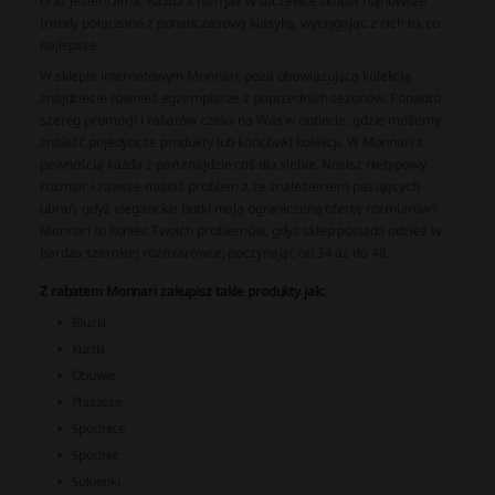
oraz jesień/zima. Każda z nich jak w soczewce skupia najnowsze
trendy połączone z ponadczasową klasyką, wyciągając z nich to, co
najlepsze.
W sklepie internetowym Monnari, poza obowiązującą kolekcją,
znajdziecie również egzemplarze z poprzednich sezonów. Ponadto
szereg promocji i rabatów czeka na Was w outlecie, gdzie możemy
znaleźć pojedyncze produkty lub końcówki kolekcji. W Monnari z
pewnością każda z pań znajdzie coś dla siebie. Nosisz nietypowy
rozmiar i zawsze miałaś problem z ze znalezieniem pasujących
ubrań, gdyż eleganckie butki mają ograniczoną ofertę rozmiarów?
Monnari to koniec Twoich problemów, gdyż sklep posiada odzież w
bardzo szerokiej rozmiarówce, poczynając od 34 aż do 48.
Z rabatem Monnari zakupisz takie produkty jak:
Bluzki
Kurtki
Obuwie
Płaszcze
Spódnice
Spodnie
Sukienki