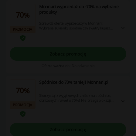
Monnari wyprzedaż do -70% na wybrane
produkty
70%
Sprawdź ofertę wyprzedaży w Monnari!
Wybrane sukienki, spodnie czy swetry kupisz
PROMOCJA
taniej z rabatem do -70%. Skorzystaj z promocji.
Zobacz promocję
Oferta ważna do: Do odwołania
Spódnice do 70% taniej! Monnari.pl
70%
Skorzystaj z wyjątkowych zniżek na spódnice,
obniżonych nawet o 70%! Nie przegap okazji,
PROMOCJA
aby zaoszczędzić – sprawdź dostępne promocje
już teraz!
Zobacz promocję