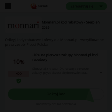
Zarejestruj się
Monnari.pl kod rabatowy - Sierpień
2026
Odkryj kody rabatowe i oferty dla Monnari.pl zweryfikowane
przez zespół Picodi Polska
-10% na pierwsze zakupy Monnari.pl kod
rabatowy
10%
Skorzystaj z rabatu 10% na swoje pierwsze
zakupy, gdy zapiszesz się do newslettera
KOD
Monnari.pl! Odkryj wspaniałe oferty kuponów,
promocji oraz zwrotów gotówki — nie czekaj,
zrób zakupy już teraz!
Odkryj kod
Kod ważny do: Do odwołania