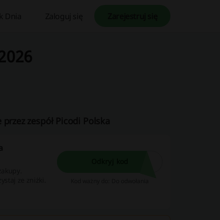
k Dnia
Zaloguj się
Zarejestruj się
 2026
 przez zespół Picodi Polska
a
Odkryj kod
zakupy.
staj ze zniżki.
Kod ważny do: Do odwołania