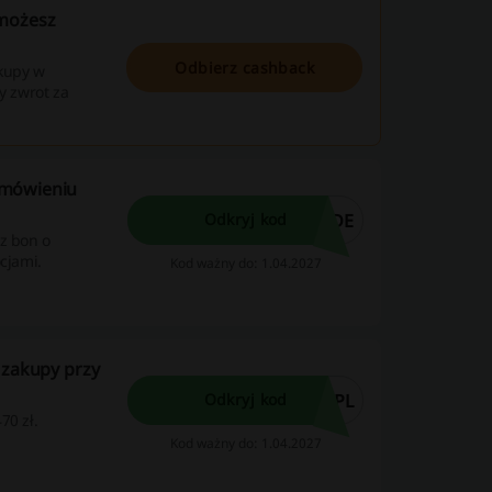
 możesz
Odbierz cashback
akupy w
y zwrot za
amówieniu
-DE
Odkryj kod
z bon o
cjami.
Kod ważny do: 1.04.2027
 zakupy przy
-PL
Odkryj kod
70 zł.
Kod ważny do: 1.04.2027