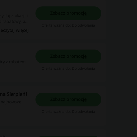
Zobacz promocję
staj z okazji i
d rabatowy, aby
Oferta ważna do: Do odwołania
zeczytaj więcej
Zobacz promocję
try z rabatem
Oferta ważna do: Do odwołania
na Sierpień!
Zobacz promocję
ź najnowsze
Oferta ważna do: Do odwołania