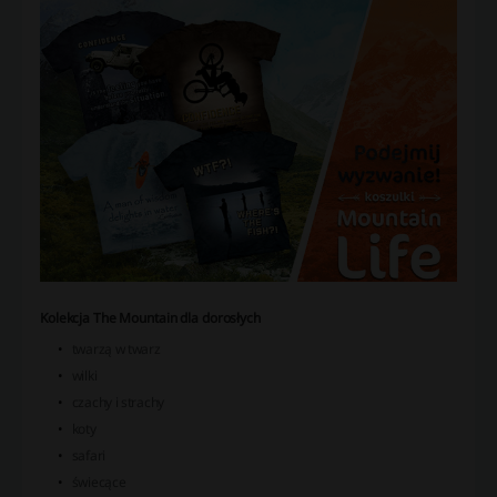
Kolekcja The Mountain dla dorosłych
twarzą w twarz
wilki
czachy i strachy
koty
safari
świecące