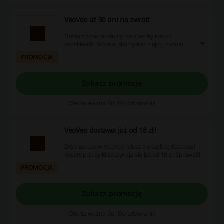
VeoVeo aż 30 dni na zwrot!
Dostarczone produkty nie spełniły twoich
oczekiwań? Możesz skorzystać z opcji zwrotu aż
do 30 dni! Sprawdź!
PROMOCJA
Zobacz promocję
Oferta ważna do: Do odwołania
VeoVeo dostawa już od 18 zł!
Zrób zakupy w VeoVeo i ciesz się szybką dostawą!
Koszty przesyłki zaczynają się już od 18 zł. Sprawdź!
PROMOCJA
Zobacz promocję
Oferta ważna do: Do odwołania