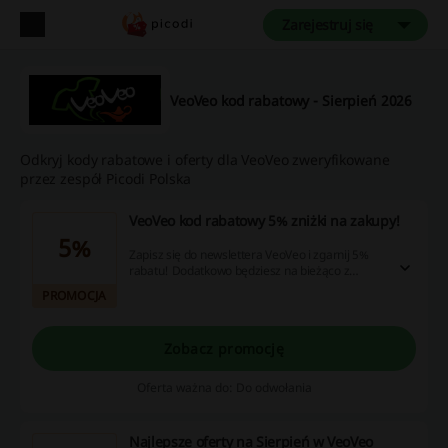
Zarejestruj się
VeoVeo kod rabatowy - Sierpień 2026
Odkryj kody rabatowe i oferty dla VeoVeo zweryfikowane
przez zespół Picodi Polska
VeoVeo kod rabatowy 5% zniżki na zakupy!
5%
Zapisz się do newslettera VeoVeo i zgarnij 5%
rabatu! Dodatkowo będziesz na bieżąco z
aktualnymi promocjami. Sprawdź!
PROMOCJA
Zobacz promocję
Oferta ważna do: Do odwołania
Najlepsze oferty na Sierpień w VeoVeo