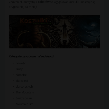
VeoVeo.pl. Korzystaj z
rabatów
na wyjątkowe koszulki i ubieraj się
oryginalniej za mniej!
Kategorie zakupowe na VeoVeo.pl
nowości
bluzy
damskie
dla dzieci
dla dorosłych
The Mountain
Smithsonian
Mountain Life