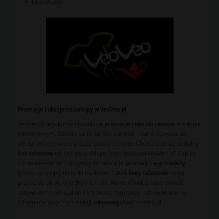
Dean Russo
Promocje i okazje na zakupy w VeoVeo.pl
VeoVeo.pl regularnie aktualizuje
promocje i obniżki cenowe
w sklepie
internetowym. Zawsze są to bardzo ciekawe i warte rozważenia
oferty, które zawierają duże upusty cenowe. Chcesz zdobyć unikalny
kod rabatowy
na zakupy w sklepie internetowym VeoVeo.pl? Zapisz
się na newsletter i otrzymuj aktualizacje
promocji i wyprzedaży
prosto do twojej skrzynki mailowej. Także
kody rabatowe
mogą
przyjść do ciebie w jednym z maili. Warto również obserwować
aktywność VeoVeo.pl na Facebooku, tam także udostępniane są
informacje dotyczące
okazji zakupowych
od VeoVeo.pl.