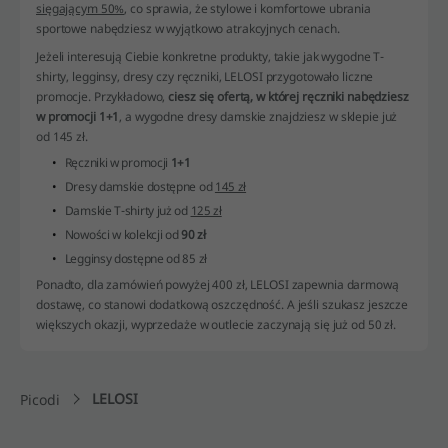
sięgającym 50%
, co sprawia, że stylowe i komfortowe ubrania
sportowe nabędziesz w wyjątkowo atrakcyjnych cenach.
Jeżeli interesują Ciebie konkretne produkty, takie jak wygodne T-
shirty, legginsy, dresy czy ręczniki, LELOSI przygotowało liczne
promocje. Przykładowo,
ciesz się ofertą, w której ręczniki nabędziesz
w promocji 1+1
, a wygodne dresy damskie znajdziesz w sklepie już
od 145 zł.
Ręczniki w promocji
1+1
Dresy damskie dostępne od
145 zł
Damskie T-shirty już od
125 zł
Nowości w kolekcji od
90 zł
Legginsy dostępne od 85 zł
Ponadto, dla zamówień powyżej 400 zł, LELOSI zapewnia darmową
dostawę, co stanowi dodatkową oszczędność. A jeśli szukasz jeszcze
większych okazji, wyprzedaże w outlecie zaczynają się już od 50 zł.
LELOSI
Picodi