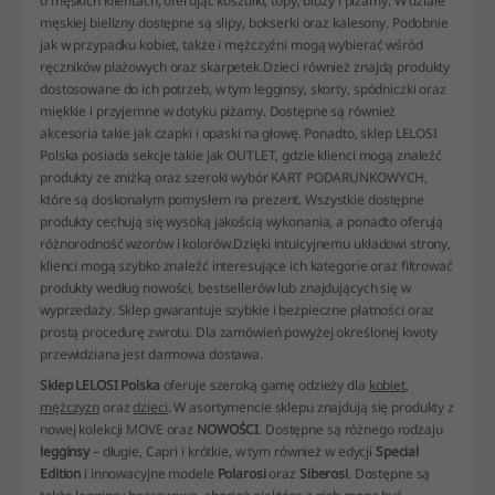
o męskich klientach, oferując koszulki, topy, bluzy i piżamy. W dziale
męskiej bielizny dostępne są slipy, bokserki oraz kalesony. Podobnie
jak w przypadku kobiet, także i mężczyźni mogą wybierać wśród
ręczników plażowych oraz skarpetek.Dzieci również znajdą produkty
dostosowane do ich potrzeb, w tym legginsy, skorty, spódniczki oraz
miękkie i przyjemne w dotyku piżamy. Dostępne są również
akcesoria takie jak czapki i opaski na głowę. Ponadto, sklep LELOSI
Polska posiada sekcje takie jak OUTLET, gdzie klienci mogą znaleźć
produkty ze zniżką oraz szeroki wybór KART PODARUNKOWYCH,
które są doskonałym pomysłem na prezent. Wszystkie dostępne
produkty cechują się wysoką jakością wykonania, a ponadto oferują
różnorodność wzorów i kolorów.Dzięki intuicyjnemu układowi strony,
klienci mogą szybko znaleźć interesujące ich kategorie oraz filtrować
produkty według nowości, bestsellerów lub znajdujących się w
wyprzedaży. Sklep gwarantuje szybkie i bezpieczne płatności oraz
prostą procedurę zwrotu. Dla zamówień powyżej określonej kwoty
przewidziana jest darmowa dostawa.
Sklep LELOSI Polska
oferuje szeroką gamę odzieży dla
kobiet
,
mężczyzn
oraz
dzieci
. W asortymencie sklepu znajdują się produkty z
nowej kolekcji
MOVE
oraz
NOWOŚCI
. Dostępne są różnego rodzaju
legginsy
– długie, Capri i krótkie, w tym również w edycji
Special
Edition
i innowacyjne modele
Polarosi
oraz
Siberosi
. Dostępne są