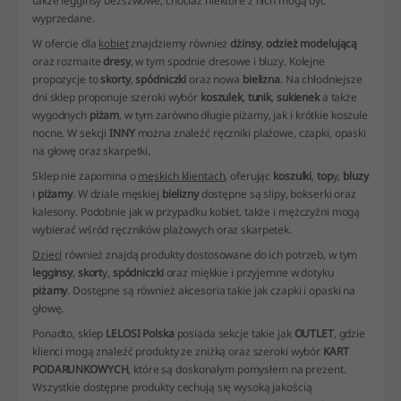
także legginsy bezszwowe, chociaż niektóre z nich mogą być
wyprzedane.
W ofercie dla
kobiet
znajdziemy również
dżinsy
,
odzież modelującą
oraz rozmaite
dresy
, w tym spodnie dresowe i bluzy. Kolejne
propozycje to
skorty
,
spódniczki
oraz nowa
bielizna
. Na chłodniejsze
dni sklep proponuje szeroki wybór
koszulek
,
tunik
,
sukienek
a także
wygodnych
piżam
, w tym zarówno długie piżamy, jak i krótkie koszule
nocne. W sekcji
INNY
można znaleźć ręczniki plażowe, czapki, opaski
na głowę oraz skarpetki.
Sklep nie zapomina o
męskich klientach
, oferując
koszulki
,
top
y,
bluzy
i
piżamy
. W dziale męskiej
bielizny
dostępne są slipy, bokserki oraz
kalesony. Podobnie jak w przypadku kobiet, także i mężczyźni mogą
wybierać wśród ręczników plażowych oraz skarpetek.
Dzieci
również znajdą produkty dostosowane do ich potrzeb, w tym
legginsy
,
skort
y,
spódniczki
oraz miękkie i przyjemne w dotyku
piżamy
. Dostępne są również akcesoria takie jak czapki i opaski na
głowę.
Ponadto, sklep
LELOSI Polska
posiada sekcje takie jak
OUTLET
, gdzie
klienci mogą znaleźć produkty ze zniżką oraz szeroki wybór
KART
PODARUNKOWYCH
, które są doskonałym pomysłem na prezent.
Wszystkie dostępne produkty cechują się wysoką jakością