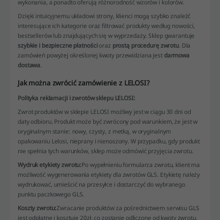
wykonania, a ponadto oferują różnorodność wzorów i kolorów.
Dzięki intuicyjnemu układowi strony, klienci mogą szybko znaleźć
interesujące ich kategorie oraz filtrować produkty według nowości,
bestsellerów lub znajdujących się w wyprzedaży. Sklep gwarantuje
szybkie i bezpieczne płatności
oraz
prostą procedurę zwrotu
. Dla
zamówień powyżej określonej kwoty przewidziana jest
darmowa
dostawa
.
Jak można zwrócić zamówienie z LELOSI?
Polityka reklamacji i zwrotów sklepu LELOSI:
Zwrot produktów w sklepie LELOSI możliwy jest w ciągu 30 dni od
daty odbioru. Produkt może być zwrócony pod warunkiem, że jest w
oryginalnym stanie: nowy, czysty, z metką, w oryginalnym
opakowaniu Lelosi, nieprany i nienoszony. W przypadku, gdy produkt
nie spełnia tych warunków, sklep może odmówić przyjęcia zwrotu.
Wydruk etykiety zwrotu:
Po wypełnieniu formularza zwrotu, klient ma
możliwość wygenerowania etykiety dla zwrotów GLS. Etykietę należy
wydrukować, umieścić na przesyłce i dostarczyć do wybranego
punktu paczkowego GLS.
Koszty zwrotu:
Zwracanie produktów za pośrednictwem serwisu GLS
jest odpłatne i kosztuje 20zł, co zostanie odliczone od kwoty zwrotu.