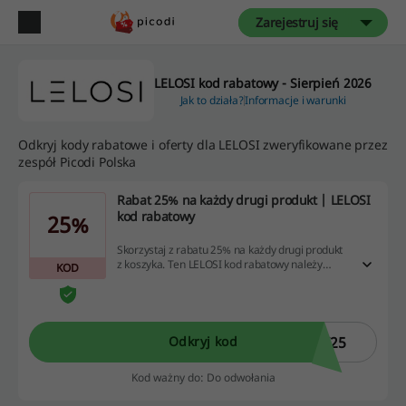
Zarejestruj się
LELOSI kod rabatowy - Sierpień 2026
Jak to działa?
Informacje i warunki
Odkryj kody rabatowe i oferty dla LELOSI zweryfikowane przez
zespół Picodi Polska
Rabat 25% na każdy drugi produkt | LELOSI
kod rabatowy
25%
Skorzystaj z rabatu 25% na każdy drugi produkt
z koszyka. Ten LELOSI kod rabatowy należy
KOD
wpisać w koszyku zamówienia.
I25
Odkryj kod
Kod ważny do: Do odwołania