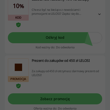
10%
Chcesz być na bieżąco z nowościami i
promocjami w LELOSI? Zapisz się do
KOD
newslettera i odbierz LELOSI kod rabatowy 10%
na pierwsze zamówienie.
Odkryj kod
Kod ważny do: Do odwołania
Prezent do zakupów od 450 zł LELOSI
Za zakupy od 450 zł otrzymasz darmowy prezent od
LELOSI!
PROMOCJA
Zobacz promocję
Oferta ważna do: Do odwołania