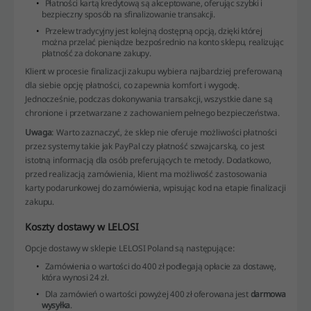
Płatności kartą kredytową są akceptowane, oferując szybki i
bezpieczny sposób na sfinalizowanie transakcji.
Przelew tradycyjny jest kolejną dostępną opcją, dzięki której
można przelać pieniądze bezpośrednio na konto sklepu, realizując
płatność za dokonane zakupy.
Klient w procesie finalizacji zakupu wybiera najbardziej preferowaną
dla siebie opcję płatności, co zapewnia komfort i wygodę.
Jednocześnie, podczas dokonywania transakcji, wszystkie dane są
chronione i przetwarzane z zachowaniem pełnego bezpieczeństwa.
Uwaga
: Warto zaznaczyć, że sklep nie oferuje możliwości płatności
przez systemy takie jak PayPal czy płatność szwajcarską, co jest
istotną informacją dla osób preferujących te metody. Dodatkowo,
przed realizacją zamówienia, klient ma możliwość zastosowania
karty podarunkowej do zamówienia, wpisując kod na etapie finalizacji
zakupu.
Koszty dostawy w LELOSI
Opcje dostawy w sklepie LELOSI Poland są następujące:
Zamówienia o wartości do 400 zł podlegają opłacie za dostawę,
która wynosi 24 zł.
Dla zamówień o wartości powyżej 400 zł oferowana jest
darmowa
wysyłka
.