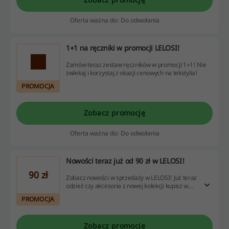
Oferta ważna do: Do odwołania
1+1 na ręczniki w promocji LELOSI!
Zamów teraz zestaw ręczników w promocji 1+1! Nie
zwlekaj i korzystaj z okazji cenowych na tekstylia!
PROMOCJA
Zobacz promocję
Oferta ważna do: Do odwołania
Nowości teraz już od 90 zł w LELOSI!
90 zł
Zobacz nowości w sprzedaży w LELOSI! Już teraz
odzież czy akcesoria z nowej kolekcji kupisz w
atrakcyjnej cenie od 90 zł. Sprawdź i złóż
PROMOCJA
zamówienie.
Zobacz promocję