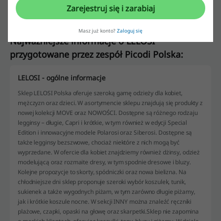
Zarejestruj się i zarabiaj
Masz już konto?
Zaloguj się
Najważniejsze informacje o LELOSI
przygotowane przez zespół Picodi Polska:
LELOSI - ogólne informacje
Sklep LELOSI Polska oferuje szeroką gamę odzieży dla kobiet,
mężczyzn oraz dzieci. W asortymencie sklepu znajdują się produkty z
nowej kolekcji MOVE oraz NOWOŚCI. Dostępne są różnego rodzaju
legginsy – długie, Capri i krótkie, w tym również w edycji Special
Edition i innowacyjne modele Polarosi oraz Siberosi. Dostępne są
także legginsy bezszwowe, chociaż niektóre z nich mogą być
wyprzedane. W ofercie dla kobiet znajdziemy również dżinsy, odzież
modelującą oraz rozmaite dresy, w tym spodnie dresowe i bluzy.
Kolejne propozycje to skorty, spódniczki oraz nowa bielizna. Na
chłodniejsze dni sklep proponuje szeroki wybór koszulek, tunik,
sukienek a także wygodnych piżam, w tym zarówno długie piżamy,
jak i krótkie koszule nocne. W sekcji INNY można znaleźć ręczniki
plażowe, czapki, opaski na głowę oraz skarpetki.Sklep nie zapomina