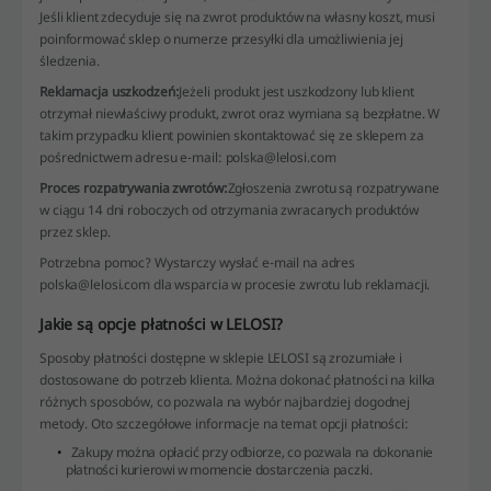
Jeśli klient zdecyduje się na zwrot produktów na własny koszt, musi
poinformować sklep o numerze przesyłki dla umożliwienia jej
śledzenia.
Reklamacja uszkodzeń:
Jeżeli produkt jest uszkodzony lub klient
otrzymał niewłaściwy produkt, zwrot oraz wymiana są bezpłatne. W
takim przypadku klient powinien skontaktować się ze sklepem za
pośrednictwem adresu e-mail: polska@lelosi.com
Proces rozpatrywania zwrotów:
Zgłoszenia zwrotu są rozpatrywane
w ciągu 14 dni roboczych od otrzymania zwracanych produktów
przez sklep.
Potrzebna pomoc? Wystarczy wysłać e-mail na adres
polska@lelosi.com dla wsparcia w procesie zwrotu lub reklamacji.
Jakie są opcje płatności w LELOSI?
Sposoby płatności dostępne w sklepie LELOSI są zrozumiałe i
dostosowane do potrzeb klienta. Można dokonać płatności na kilka
różnych sposobów, co pozwala na wybór najbardziej dogodnej
metody. Oto szczegółowe informacje na temat opcji płatności:
Zakupy można opłacić przy odbiorze, co pozwala na dokonanie
płatności kurierowi w momencie dostarczenia paczki.