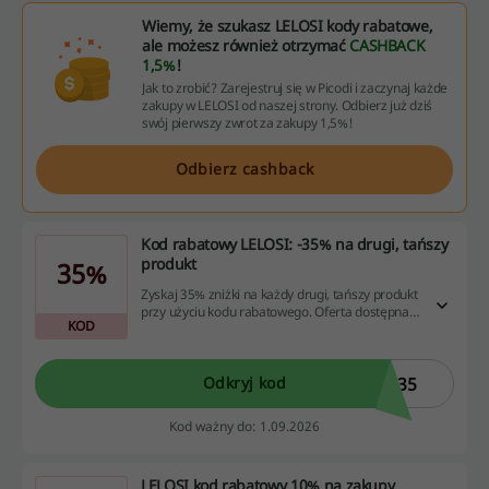
Wiemy, że szukasz LELOSI kody rabatowe,
ale możesz również otrzymać
CASHBACK
1,5%
!
Jak to zrobić? Zarejestruj się w Picodi i zaczynaj każde
zakupy w LELOSI od naszej strony. Odbierz już dziś
swój pierwszy zwrot za zakupy 1,5%!
Odbierz cashback
Kod rabatowy LELOSI: -35% na drugi, tańszy
produkt
35%
Zyskaj 35% zniżki na każdy drugi, tańszy produkt
przy użyciu kodu rabatowego. Oferta dostępna
KOD
w trakcie promocji.
R35
Odkryj kod
Kod ważny do: 1.09.2026
LELOSI kod rabatowy 10% na zakupy