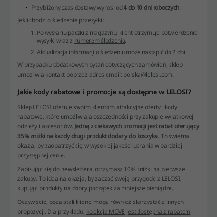
Przybliżony czas dostawy wynosi od
4 do 10 dni roboczych
.
Jeśli chodzi o śledzenie przesyłki:
Po wysłaniu paczki z magazynu, klient otrzymuje potwierdzenie
wysyłki wraz z
numerem śledzenia
.
Aktualizacja informacji o śledzeniu może nastąpić
do 2 dni
.
W przypadku dodatkowych pytań dotyczących zamówień, sklep
umożliwia kontakt poprzez adres email:
polska@lelosi.com
.
Jakie kody rabatowe i promocje są dostępne w LELOSI?
Sklep LELOSI oferuje swoim klientom atrakcyjne oferty i kody
rabatowe, które umożliwiają oszczędności przy zakupie wyjątkowej
odzieży i akcesoriów.
Jedną z ciekawych promocji jest rabat oferujący
35% zniżki na każdy drugi produkt dodany do koszyka
. To świetna
okazja, by zaopatrzyć się w wysokiej jakości ubrania w bardziej
przystępnej cenie.
Zapisując się do newslettera, otrzymasz 10% zniżki na pierwsze
zakupy. To idealna okazja, by zacząć swoją przygodę z LELOSI,
kupując produkty na dobry początek za mniejsze pieniądze.
Oczywiście, poza stali klienci mogą również skorzystać z innych
propozycji. Dla przykładu,
kolekcja MOVE jest dostępna z rabatem