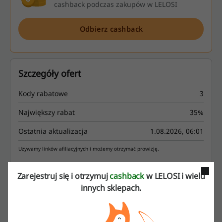
cashback podczas zakupów w LELOSI
Odbierz cashback
Szczegóły ofert
Kody rabatowe
3
Największy rabat
35%
Ostatnia aktualizacja
1.08.2026, 06:01
Używamy linków afiliacyjnych i możemy otrzymać prowizję.
Zarejestruj się i otrzymuj
cashback
w LELOSI i wielu
Ocena kodów rabatowych dla LELOSI
innych sklepach.
Oceń kody rabatowe LELOSI i pomóż innym użytkownikom wybrać