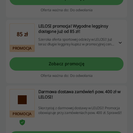
Oferta ważna do: Do odwołania
LELOSI promocja! Wygodne legginsy
dostępne już od 85 zł!
85 zł
Szeroka oferta sportowej odzieży w LELOSI! Już
teraz długie legginsy kupisz w promocyjnej cenie
PROMOCJA
od 85 zł. Sprawdź i skorzystaj z promocji bez
wpisywania LELOSI kod rabatowy!
Zobacz promocję
Oferta ważna do: Do odwołania
Darmowa dostawa zamówień pow. 400 zł w
LELOSI!
Skorzystaj z darmowej dostawy w LELOSI! Promocja
obowiązuje przy zamówieniach pow. 400 zł. Sprawdź!
PROMOCJA