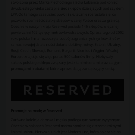
stworzona przez Marka Piechockiego i Jacka Lubiańca pod koniec
dwudziestego wieku zastąpiła sieć sklepów działających pod szyldem
LPP. Od tamtego czasu sieć powoli i skutecznie rozrastała się, co
pozwoliło rozmieścić siatkę sklepów w całej Polsce oraz za granicą.
Obecnie w naszym kraju Reserved posiada 146 sklepów, o łącznej
powierzchni 102 tysięcy metrów kwadratowych. Oprócz tego od 2002
roku polska firma rozpoczęła podbój zagranicznych rynków. Sieć w
ramach swojej działalności dotarła do Litwy, Łotwy, Estonii, Ukrainy,
Rosji, Czech, Słowacji, Rumunii, Bułgarii, Niemiec i Węgier. W całej
Europie znajduje się więc ponad 500 salonów firmy. Niebywały
sukces polskiego sklepu związany jest z tanimi cenami oraz ciągłymi
promocjami
i
rabatami
, które wprowadzają zarządzający siecią.
Promocje na modę w Reserved
Zarówno kolekcja damska i męska podlega tym samym wytycznym.
Obecnie w salonach Reserved można spotkać się z trzema różnymi
liniami ubioru. Pierwszą z nich jest Modern Line, która opiera się na