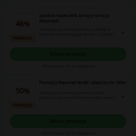
Spodnie nawet 46% taniej promocja
Reserved!
46%
Skorzystaj z promocyjnych cen na spodnie w
Reserved! Zniżki sięgają aż do -46%! Sprawdź i
PROMOCJA
wybierz coś dla siebie!
Zobacz promocję
Oferta ważna do: Do odwołania
Promocja Reserved kurtki i płaszcze do -50%!
50%
Skorzystaj z promocyjnych cen na kurtki i
płaszcze w Reserved! Wybrane modele nawet o
połowę taniej. Wybierz coś dla siebie!
PROMOCJA
Zobacz promocję
Oferta ważna do: Do odwołania