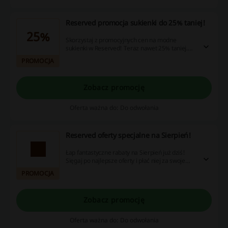
Reserved promocja sukienki do 25% taniej!
25%
Skorzystaj z promocyjnych cen na modne
sukienki w Reserved! Teraz nawet 25% taniej.
Wybierz coś dla siebie!
PROMOCJA
Zobacz promocję
Oferta ważna do: Do odwołania
Reserved oferty specjalne na Sierpień!
Łap fantastyczne rabaty na Sierpień już dziś!
Sięgaj po najlepsze oferty i płać niej za swoje
zakupy w Reserved.
PROMOCJA
Zobacz promocję
Oferta ważna do: Do odwołania