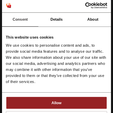
Szczegóły ofert
Kody rabatowe
3
Consent
Details
About
Największy rabat
70%
This website uses cookies
Ostatnia aktualizacja
3.08.2026, 14:05
We use cookies to personalise content and ads, to
Zarejestruj się przez Facebooka
provide social media features and to analyse our traffic.
Ocena kodów rabatowych dla Reserved
We also share information about your use of our site with
our social media, advertising and analytics partners who
Zarejestruj się przez konto Google
may combine it with other information that you’ve
Średnia ocena: 3.57, na podstawie 3100 głosów
provided to them or that they’ve collected from your use
Zarejestruj się przez swój e-mail
of their services.
kontakt Reserved:
Reserved
Allow
Zobacz także podobne kody i promocje