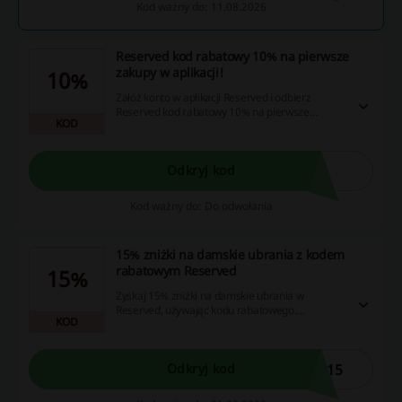
Kod ważny do: 11.08.2026
Reserved kod rabatowy 10% na pierwsze
zakupy w aplikacji!
10%
Załóż konto w aplikacji Reserved i odbierz
Reserved kod rabatowy 10% na pierwsze
KOD
zamówienie. Zniżka pojawi się w zakładce "Kody
rabatowe". Sprawdź!
Odkryj kod
Kod ważny do: Do odwołania
15% zniżki na damskie ubrania z kodem
rabatowym Reserved
15%
Zyskaj 15% zniżki na damskie ubrania w
Reserved, używając kodu rabatowego.
KOD
Skorzystaj z promocji przy zakupach w tym
sklepie.
S15
Odkryj kod