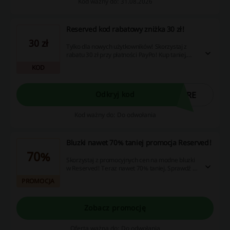
Kod ważny do: 31.08.2026
Reserved kod rabatowy zniżka 30 zł!
30 zł
Tylko dla nowych użytkowników! Skorzystaj z
rabatu 30 zł przy płatności PayPo! Kup taniej,
wpisując kod rabatowy w pole kod rabatowy.
KOD
0RE
Odkryj kod
Kod ważny do: Do odwołania
Bluzki nawet 70% taniej promocja Reserved!
70%
Skorzystaj z promocyjnych cen na modne bluzki
w Reserved! Teraz nawet 70% taniej. Sprawdź i
skorzystaj z okazji!
PROMOCJA
Zobacz promocję
Oferta ważna do: Do odwołania