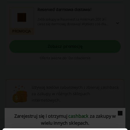
Reserved darmowa dostawa!
Zrób zakupy w Reserved za minimum 200 zł i
ciesz się darmową dostawą! Wybierz coś dla
siebie i złóż zamówienie już dziś!
PROMOCJA
Zobacz promocję
Oferta ważna do: Do odwołania
Używaj kodów rabatowych i zbieraj cashback
za zakupy w różnych sklepach
internetowych.
Odbierz cashback
Zarejestruj się i otrzymuj
cashback
za zakupy w
wielu innych sklepach.