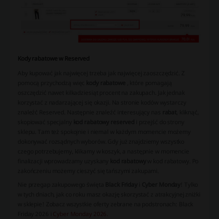
Kody rabatowe w Reserved
Aby kupować jak najwięcej trzeba jak najwięcej zaoszczędzić. Z
pomocą przychodzą więc
kody rabatowe
, które pomagają
oszczędzić nawet kilkadziesiąt procent na zakupach. Jak jednak
korzystać z nadarzającej się okazji. Na stronie kodów wystarczy
znaleźć Reserved. Następnie znaleźć interesujący nas
rabat
, kliknąć,
skopiować specjalny
kod rabatowy reserved
i przejść do strony
sklepu. Tam też spokojnie i niemal w każdym momencie możemy
dokonywać rozsądnych wyborów. Gdy już znajdziemy wszystko
czego potrzebujemy, klikamy w koszyk, a następnie w momencie
finalizacji wprowadzamy uzyskany
kod rabatowy
w kod rabatowy. Po
zakończeniu możemy cieszyć się tańszymi zakupami.
Nie przegap zakupowego święta
Black Friday
i
Cyber Monday
! Tylko
w tych dniach, jak co roku masz okazję skorzystać z atrakcyjnej zniżki
w sklepie! Zobacz wszystkie oferty zebrane na podstronach: Black
Friday 2026 i
Cyber Monday 2026.