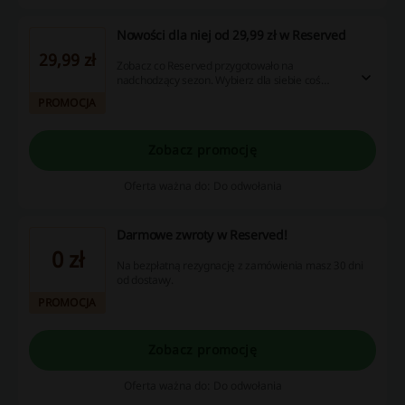
Nowości dla niej od 29,99 zł w Reserved
29,99 zł
Zobacz co Reserved przygotowało na
nadchodzący sezon. Wybierz dla siebie coś
stylowego. Ceny od 29,99 zł.
PROMOCJA
Zobacz promocję
Oferta ważna do: Do odwołania
Darmowe zwroty w Reserved!
0 zł
Na bezpłatną rezygnację z zamówienia masz 30 dni
od dostawy.
PROMOCJA
Zobacz promocję
Oferta ważna do: Do odwołania