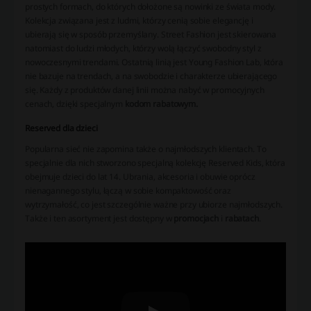
prostych formach, do których dołożone są nowinki ze świata mody.
Kolekcja związana jest z ludmi, którzy cenią sobie elegancję i
ubierają się w sposób przemyślany. Street Fashion jest skierowana
natomiast do ludzi młodych, którzy wolą łączyć swobodny styl z
nowoczesnymi trendami. Ostatnią linią jest Young Fashion Lab, która
nie bazuje na trendach, a na swobodzie i charakterze ubierającego
się. Każdy z produktów danej linii można nabyć w promocyjnych
cenach, dzięki specjalnym
kodom rabatowym.
Reserved dla dzieci
Popularna sieć nie zapomina także o najmłodszych klientach. To
specjalnie dla nich stworzono specjalną kolekcję Reserved Kids, która
obejmuje dzieci do lat 14. Ubrania, akcesoria i obuwie oprócz
nienagannego stylu, łączą w sobie kompaktowość oraz
wytrzymałość, co jest szczególnie ważne przy ubiorze najmłodszych.
Także i ten asortyment jest dostępny w
promocjach
i
rabatach
.