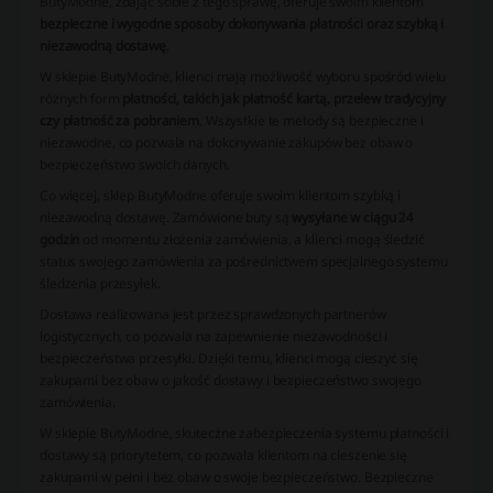
ButyModne, zdając sobie z tego sprawę, oferuje swoim klientom
bezpieczne i wygodne sposoby dokonywania płatności oraz szybką i
niezawodną dostawę
.
W sklepie ButyModne, klienci mają możliwość wyboru spośród wielu
różnych form
płatności, takich jak płatność kartą, przelew tradycyjny
czy płatność za pobraniem
. Wszystkie te metody są bezpieczne i
niezawodne, co pozwala na dokonywanie zakupów bez obaw o
bezpieczeństwo swoich danych.
Co więcej, sklep ButyModne oferuje swoim klientom szybką i
niezawodną dostawę. Zamówione buty są
wysyłane w ciągu 24
godzin
od momentu złożenia zamówienia, a klienci mogą śledzić
status swojego zamówienia za pośrednictwem specjalnego systemu
śledzenia przesyłek.
Dostawa realizowana jest przez sprawdzonych partnerów
logistycznych, co pozwala na zapewnienie niezawodności i
bezpieczeństwa przesyłki. Dzięki temu, klienci mogą cieszyć się
zakupami bez obaw o jakość dostawy i bezpieczeństwo swojego
zamówienia.
W sklepie ButyModne, skuteczne zabezpieczenia systemu płatności i
dostawy są priorytetem, co pozwala klientom na cieszenie się
zakupami w pełni i bez obaw o swoje bezpieczeństwo. Bezpieczne