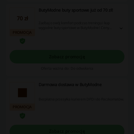
ButyModne buty sportowe już od 70 zł!
70 zł
Zadbaj o swój komfort podczas treningu i kup
wygodne buty sportowe w ButyModne! Ceny
PROMOCJA
zaczynają się już od 70 zł. Nie przegap!
Zobacz promocję
Oferta ważna do: Do odwołania
Darmowa dostawa w ButyModne
Bezpłatna przesyłka kurierem DPD i do Paczkomatów.
PROMOCJA
Zobacz promocję