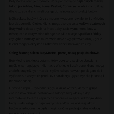
ButyModne oferuje produkty, które pochodzą od
najlepszych marek,
takich jak Adidas, Nike, Puma, Reebok, Converse
i wiele innych. Sklep
dba o to, aby klienci mieli dostęp do najnowszych kolekcji butów.
Jeśli szukasz butów, które są modne, wygodne i trwałe, to ButyModne
jest sklepem dla Ciebie. Klienci mogą skorzystać z
kodów rabatowych
ButyModne
dostępnych na Picodi, aby kupić wymarzone buty w
niższej cenie. ButyModne oferuje nie tylko okazje typu
Black Friday
czy
Cyber Monday
, ale także wiele innych wyjątkowych okazji, gdzie
klienci mogą skorzystać z rabatów i zniżek na swoje zakupy.
Odkryj historię sklepu ButyModne i poznaj naszą pasję do obuwia
ButyModne to sklep z butami, który powstał z pasji do obuwia i z
myślą o wymagających klientach. W sklepie ButyModne klienci mogą
znaleźć buty różnych marek i stylów, od sportowych po eleganckie i
wyjściowe, a wszystkie produkty charakteryzują się wysoką jakością i
niezawodnością.
Historia sklepu ButyModne sięga kilku lat wstecz, kiedy to grupa
entuzjastów obuwia postanowiła założyć swój własny sklep
internetowy. Celem sklepu było stworzenie miejsca, w którym klienci
będą mieli dostęp do najnowszych trendów i najwyższej jakości
butów, a jednocześnie będą mogli liczyć na profesjonalną obsługę i
najlepsze ceny na rynku.