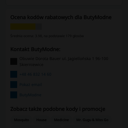
Ocena kodów rabatowych dla ButyModne
Średnia ocena: 3.98, na podstawie 179 głosów
kontakt ButyModne:
Obuwie Dorota Bauer ul. Jagiellońska 1 96-100
Skierniewice
+48 46 832 14 60
Pokaż email
ButyModne
Zobacz także podobne kody i promocje
Mosquito
House
Medicine
Mr. Gugu & Miss Go