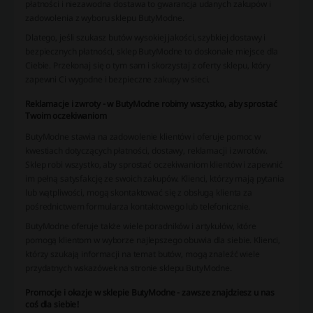
płatności i niezawodna dostawa to gwarancja udanych zakupów i
zadowolenia z wyboru sklepu ButyModne.
Dlatego, jeśli szukasz butów wysokiej jakości, szybkiej dostawy i
bezpiecznych płatności, sklep ButyModne to doskonałe miejsce dla
Ciebie. Przekonaj się o tym sam i skorzystaj z oferty sklepu, który
zapewni Ci wygodne i bezpieczne zakupy w sieci.
Reklamacje i zwroty - w ButyModne robimy wszystko, aby sprostać
Twoim oczekiwaniom
ButyModne stawia na zadowolenie klientów i oferuje pomoc w
kwestiach dotyczących płatności, dostawy, reklamacji i zwrotów.
Sklep robi wszystko, aby sprostać oczekiwaniom klientów i zapewnić
im pełną satysfakcję ze swoich zakupów. Klienci, którzy mają pytania
lub wątpliwości, mogą skontaktować się z obsługą klienta za
pośrednictwem formularza kontaktowego lub telefonicznie.
ButyModne oferuje także wiele poradników i artykułów, które
pomogą klientom w wyborze najlepszego obuwia dla siebie. Klienci,
którzy szukają informacji na temat butów, mogą znaleźć wiele
przydatnych wskazówek na stronie sklepu ButyModne.
Promocje i okazje w sklepie ButyModne - zawsze znajdziesz u nas
coś dla siebie!