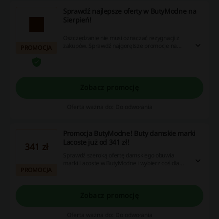
Sprawdź najlepsze oferty w ButyModne na
Sierpień!
Oszczędzanie nie musi oznaczać rezygnacji z
zakupów. Sprawdź najgorętsze promocje na
PROMOCJA
Sierpień i ciesz się z niskich cen!
Zobacz promocję
Oferta ważna do: Do odwołania
Promocja ButyModne! Buty damskie marki
Lacoste już od 341 zł!
341 zł
Sprawdź szeroką ofertę damskiego obuwia
marki Lacoste w ButyModne i wybierz coś dla
PROMOCJA
siebie! Ceny już od 341 zł!
Zobacz promocję
Oferta ważna do: Do odwołania