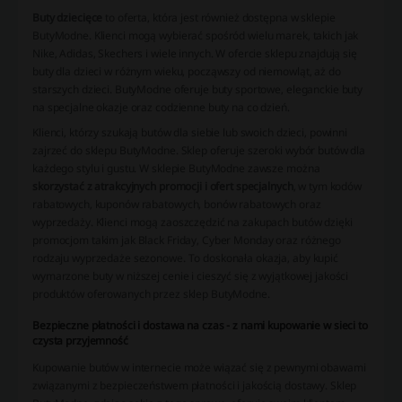
Buty dziecięce
to oferta, która jest również dostępna w sklepie
ButyModne. Klienci mogą wybierać spośród wielu marek, takich jak
Nike, Adidas, Skechers i wiele innych. W ofercie sklepu znajdują się
buty dla dzieci w różnym wieku, począwszy od niemowląt, aż do
starszych dzieci. ButyModne oferuje buty sportowe, eleganckie buty
na specjalne okazje oraz codzienne buty na co dzień.
Klienci, którzy szukają butów dla siebie lub swoich dzieci, powinni
zajrzeć do sklepu ButyModne. Sklep oferuje szeroki wybór butów dla
każdego stylu i gustu. W sklepie ButyModne zawsze można
skorzystać z atrakcyjnych promocji i ofert specjalnych
, w tym kodów
rabatowych, kuponów rabatowych, bonów rabatowych oraz
wyprzedaży. Klienci mogą zaoszczędzić na zakupach butów dzięki
promocjom takim jak Black Friday, Cyber Monday oraz różnego
rodzaju wyprzedaże sezonowe. To doskonała okazja, aby kupić
wymarzone buty w niższej cenie i cieszyć się z wyjątkowej jakości
produktów oferowanych przez sklep ButyModne.
Bezpieczne płatności i dostawa na czas - z nami kupowanie w sieci to
czysta przyjemność
Kupowanie butów w internecie może wiązać się z pewnymi obawami
związanymi z bezpieczeństwem płatności i jakością dostawy. Sklep