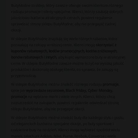
ButyModne to sklep, który zawsze oferuje swoim klientom różnego
rodzaju promocje i oferty specjalne. Klienci, którzy szukają dobrych
jakościowo butów w atrakcyjnych cenach, powinni regularnie
sprawdzać strony sklepu ButyModne, aby nie przegapić żadnej
okazji.
W sklepie ButyModne znajdują się wiele różnych rabatów, które
pozwalają na zakupy w niższej cenie. Klienci mogą
skorzystać z
kuponów rabatowych, kodów promocyjnych, kodów zniżkowych,
bonów rabatowych i innych
, aby kupić wymarzone buty w atrakcyjnej
cenie. W sklepie ButyModne zawsze można liczyć na wysoką jakość
produktów i doskonałą obsługę klienta, co sprawia, że zakupy są
przyjemnością.
W sklepie ButyModne można znaleźć różnego rodzaju
promocje
,
takie jak
wyprzedaże sezonowe, Black Friday, Cyber Monday,
promocje
na wybrane marki i wiele innych. Klienci, którzy chcą
zaoszczędzić na zakupach, powinni regularnie odwiedzać stronę
sklepu ButyModne, aby nie przegapić okazji.
W sklepie ButyModne można znaleźć buty dla każdego stylu i gustu,
od eleganckich butów na specjalne okazje, po buty sportowe i
codzienne buty na co dzień. Klienci mogą wybierać spośród wielu
marek, takich jak Adidas, Nike, Puma, Reebok, Converse i wiele