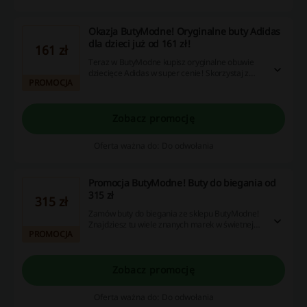
Okazja ButyModne! Oryginalne buty Adidas
dla dzieci już od 161 zł!
161 zł
Teraz w ButyModne kupisz oryginalne obuwie
dziecięce Adidas w super cenie! Skorzystaj z
PROMOCJA
okazji już od 161 zł. Wybierz doskonałe buty dla
swojego dziecka już teraz!
Zobacz promocję
Oferta ważna do: Do odwołania
Promocja ButyModne! Buty do biegania od
315 zł
315 zł
Zamów buty do biegania ze sklepu ButyModne!
Znajdziesz tu wiele znanych marek w świetnej
PROMOCJA
cenie - kup już od 315 zł!
Zobacz promocję
Oferta ważna do: Do odwołania