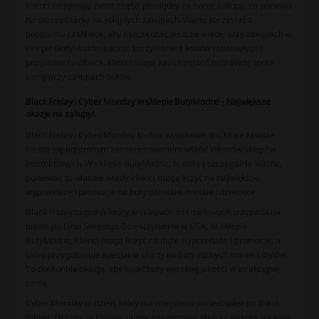
klienci otrzymują zwrot części pieniędzy za swoje zakupy, co pozwala
na oszczędzanie na kolejnych zakupach. Warto korzystać z
programu cashback, aby oszczędzać jeszcze więcej przy zakupach w
sklepie ButyModne. Łącząc korzystanie z kodów rabatowych i
programu cashback, klienci mogą zaoszczędzić naprawdę spore
sumy przy zakupach butów.
Black Friday i Cyber Monday w sklepie ButyModne - Największe
okazje na zakupy!
Black Friday i Cyber Monday to dwa wyjątkowe dni, które zawsze
cieszą się ogromnym zainteresowaniem wśród klientów sklepów
internetowych. W sklepie ButyModne, te dni są szczególnie ważne,
ponieważ to właśnie wtedy klienci mogą liczyć na największe
wyprzedaże i promocje na buty damskie, męskie i dziecięce.
Black Friday to dzień, który w sklepach internetowych przypada na
piątek po Dniu Świętego Dziękczynienia w USA. W sklepie
ButyModne, klienci mogą liczyć na duże wyprzedaże i promocje, a
sklep przygotowuje specjalne oferty na buty różnych marek i stylów.
To doskonała okazja, aby kupić buty wysokiej jakości w atrakcyjnej
cenie.
Cyber Monday to dzień, który ma miejsce w poniedziałek po Black
Friday. To czas, w którym sklepy internetowe oferują jeszcze większe