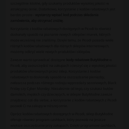
szczególnie istotne, gdy szukamy produktów wysokiej jakości w
atrakcyjnej cenie. Dodatkowo, korzystanie z kodów rabatowych jest
bardzo proste -
wystarczy wpisać kod podczas składania
zamówienia, aby otrzymać zniżkę
.
Korzystanie z kodów rabatowych dostępnych w Picodi to również
doskonały sposób na poznanie nowych sklepów i marek, których
może wcześniej nie znaliśmy. Dzięki temu, że Picodi posiada wiele
różnych kodów rabatowych dla różnych sklepów internetowych,
możemy odkryć wiele nowych produktów i sklepów.
Zawsze warto sprawdzać dostępne
kody rabatowe ButyModne
w
Picodi, aby zaoszczędzić na zakupach i cieszyć się z wysokiej jakości
produktów oferowanych przez sklep. Korzystanie z kodów
rabatowych to doskonały sposób na oszczędzanie pieniędzy,
zwłaszcza podczas różnego rodzaju wyprzedaży sezonowych, Black
Friday czy Cyber Monday. Niezależnie od tego, czy szukasz butów
damskich, męskich czy dziecięcych, w sklepie ButyModne zawsze
znajdziesz coś dla siebie, a korzystanie z kodów rabatowych z Picodi
pozwoli Ci na zakupy w niższej cenie.
Oprócz kodów rabatowych dostępnych w Picodi, sklep ButyModne
oferuje również program cashback, który pozwala na jeszcze
większe oszczędzanie przy zakupach. Dzięki programowi cashback,