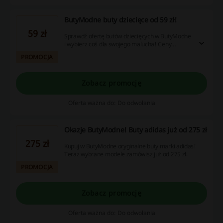
ButyModne buty dziecięce od 59 zł!
59 zł
Sprawdź ofertę butów dziecięcych w ButyModne
i wybierz coś dla swojego malucha! Ceny
zaczynają się już od 59 zł. Nie przegap!
PROMOCJA
Zobacz promocję
Oferta ważna do: Do odwołania
Okazje ButyModne! Buty adidas już od 275 zł
275 zł
Kupuj w ButyModne oryginalne buty marki adidas!
Teraz wybrane modele zamówisz już od 275 zł.
PROMOCJA
Zobacz promocję
Oferta ważna do: Do odwołania