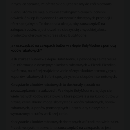
innych, co sprawia, że oferta sklepu jest niezwykle zróżnicowana.
Klienci, którzy szukają butów w atrakcyjnych cenach, powinni
odwiedzić sklep ButyModne i skorzystać z dostępnych promocji i
ofert specjalnych. To doskonała okazja, aby
zaoszczędzić na
zakupach butów
, a jednocześnie cieszyć się z wysokiej jakości
produktów oferowanych przez sklep ButyModne.
Jak oszczędzać na zakupach butów w sklepie ButyModne z pomocą
kodów rabatowych?
Jeśli szukasz butów w sklepie ButyModne, z pewnością zainteresuje
Cię informacja o dostępnych kodach rabatowych w Picodi. Picodi to
platforma, na której znajdziesz wiele różnych kodów promocyjnych,
kuponów rabatowych i ofert specjalnych dla sklepów internetowych.
Korzystanie z kodów rabatowych to doskonały sposób na
zaoszczędzenie na zakupach
. W sklepie ButyModne znajduje się
wiele różnych kodów rabatowych, które pozwalają na kupno butów w
niższej cenie. Klienci mogą skorzystać z kodów rabatowych, bonów
rabatowych, kuponów promocyjnych i innych, aby cieszyć się z
wymarzonych butów w niższej cenie.
Korzystanie z kodów rabatowych dostępnych w Picodi ma wiele zalet.
Przede wszystkim pozwala to
zaoszczędzić na zakupach
, co jest