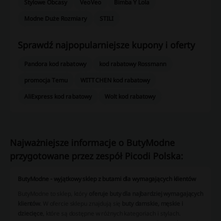
Stylowe Obcasy
VeoVeo
Bimba Y Lola
Modne Duże Rozmiary
STILI
Sprawdź najpopularniejsze kupony i oferty
Pandora kod rabatowy
kod rabatowy Rossmann
promocja Temu
WITTCHEN kod rabatowy
AliExpress kod rabatowy
Wolt kod rabatowy
Najważniejsze informacje o ButyModne
przygotowane przez zespół Picodi Polska:
ButyModne - wyjątkowy sklep z butami dla wymagających klientów
ButyModne to sklep, który
oferuje buty dla najbardziej wymagających
klientów
. W ofercie sklepu znajdują się
buty damskie, męskie i
dziecięce
, które są dostępne w różnych kategoriach i stylach.