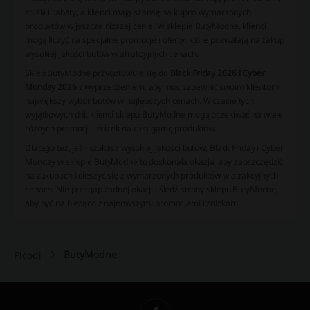
zniżki i rabaty, a klienci mają szansę na kupno wymarzonych
produktów w jeszcze niższej cenie. W sklepie ButyModne, klienci
mogą liczyć na specjalne promocje i oferty, które pozwalają na zakup
wysokiej jakości butów w atrakcyjnych cenach.
Sklep ButyModne przygotowuje się do
Black Friday 2026 i Cyber
Monday 2026
z wyprzedzeniem, aby móc zapewnić swoim klientom
największy wybór butów w najlepszych cenach. W czasie tych
wyjątkowych dni, klienci sklepu ButyModne mogą oczekiwać na wiele
różnych promocji i zniżek na całą gamę produktów.
Dlatego też, jeśli szukasz wysokiej jakości butów, Black Friday i Cyber
Monday w sklepie ButyModne to doskonała okazja, aby zaoszczędzić
na zakupach i cieszyć się z wymarzonych produktów w atrakcyjnych
cenach. Nie przegap żadnej okazji i śledź strony sklepu ButyModne,
aby być na bieżąco z najnowszymi promocjami i zniżkami.
ButyModne
Picodi